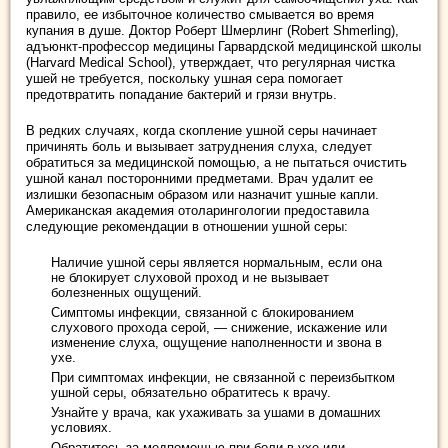
правило, ее избыточное количество смывается во время
купания в душе. Доктор Роберт Шмерлинг (Robert Shmerling),
адъюнкт-профессор медицины Гарвардской медицинской школы
(Harvard Medical School), утверждает, что регулярная чистка
ушей не требуется, поскольку ушная сера помогает
предотвратить попадание бактерий и грязи внутрь.
В редких случаях, когда скопление ушной серы начинает
причинять боль и вызывает затруднения слуха, следует
обратиться за медицинской помощью, а не пытаться очистить
ушной канал посторонними предметами. Врач удалит ее
излишки безопасным образом или назначит ушные капли.
Американская академия отоларингологии предоставила
следующие рекомендации в отношении ушной серы:
Наличие ушной серы является нормальным, если она
не блокирует слуховой проход и не вызывает
болезненных ощущений.
Симптомы инфекции, связанной с блокированием
слухового прохода серой, — снижение, искажение или
изменение слуха, ощущение наполненности и звона в
ухе.
При симптомах инфекции, не связанной с переизбытком
ушной серы, обязательно обратитесь к врачу.
Узнайте у врача, как ухаживать за ушами в домашних
условиях.
Обратитесь за медпомощью при боли в ухе или