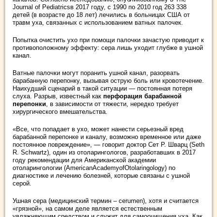
Journal of Pediatricsв 2017 году, с 1990 по 2010 год 263 338
детей (в возрасте до 18 лет) лечились в больницах США от
травм уха, связанных с использованием ватных палочек.
Попытка очистить ухо при помощи палочки зачастую приводит к
противоположному эффекту: сера лишь уходит глубже в ушной
канал.
Ватные палочки могут поранить ушной канал, разорвать
барабанную перепонку, вызывая острую боль или кровотечение.
Наихудший сценарий в такой ситуации — постоянная потеря
слуха. Разрыв, известный как
перфорация барабанной
перепонки
, в зависимости от тяжести, нередко требует
хирургического вмешательства.
«Все, что попадает в ухо, может нанести серьезный вред
барабанной перепонке и каналу, возможно временное или даже
постоянное повреждение», — говорит доктор Сет Р. Шварц (Seth
R. Schwartz), один из отоларингологов, разработавших в 2017
году рекомендации для Американской академии
отоларингологии (AmericanAcademyofOtolaringology) по
диагностике и лечению болезней, которые связаны с ушной
серой.
Ушная сера (медицинский термин – cerumen), хотя и считается
«грязной», на самом деле является естественным
увлажняющим средством и служит для самоочищения уха. Как