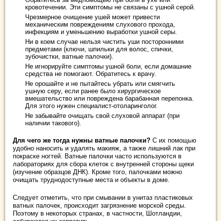
кровотечении. Эти симптомы не связаны с ушной серой.
Чрезмерное очищение ушей может привести
механическим повреждениям слухового прохода,
инфекциям и уменьшению выработки ушной серы.
Ни в коем случае нельзя чистить уши посторонними
предметами (ключи, шпильки для волос, спички,
зубочистки, ватные палочки).
Не игнорируйте симптомы ушной боли, если домашние
средства не помогают. Обратитесь к врачу.
Не орошайте и не пытайтесь убрать или смягчить
ушную серу, если ранее было хирургическое
вмешательство или повреждена барабанная перепонка.
Для этого нужен специалист-отоларинголог.
Не забывайте очищать свой слуховой аппарат (при
наличии такового).
Для чего же тогда нужны ватные палочки?
С их помощью
удобно наносить и удалять макияж, а также лишний лак при
покраске ногтей. Ватные палочки часто используются в
лабораториях для сбора клеток с внутренней стороны щеки
(изучение образцов ДНК). Кроме того, палочками можно
очищать труднодоступные места и объекты в доме.
Следует отметить, что при смывании в унитаз пластиковых
ватных палочек, происходит загрязнение морской среды.
Поэтому в некоторых странах, в частности, Шотландии,