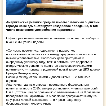
Американские ученики средней школы с плохими оценками
гораздо чаще демонстрируют нездоровое поведение, в том
числе незаконное употребление наркотиков.
О факторах низкой школьной успеваемости эксперты сообщили
в конце минувшей недели.
«Согласно новому исследованию, у подростков
прослеживается четкая связь между вредными привычками и
низкой успеваемостью. Поскольку дети приступают к
очередному учебному году, важно помнить, что здоровье и
академические успехи не являются взаимоисключающими
понятиями», — призвала родителей новый директор ЦКЗ доктор
Бренда Фитцджеральд.
Разница между отличниками и двоечниками – не только в
оценках
Анализируя данные опроса, проведенного федеральным
правительством в 2015, авторы установили: ученики категорий
D и F (отстающие) по сравнению с отличниками (А) в 9 раз чаще
попадаются на наркотиках, в 5 раз чаще пропускают школу из-
за угрозы личной безопасности, в 4 раза чаще ведут
беспорядочную половую жизнь.