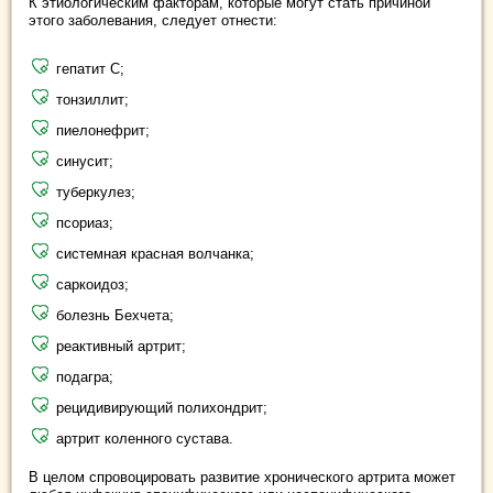
К этиологическим факторам, которые могут стать причиной
этого заболевания, следует отнести:
гепатит С;
тонзиллит;
пиелонефрит;
синусит;
туберкулез;
псориаз;
системная красная волчанка;
саркоидоз;
болезнь Бехчета;
реактивный артрит;
подагра;
рецидивирующий полихондрит;
артрит коленного сустава.
В целом спровоцировать развитие хронического артрита может