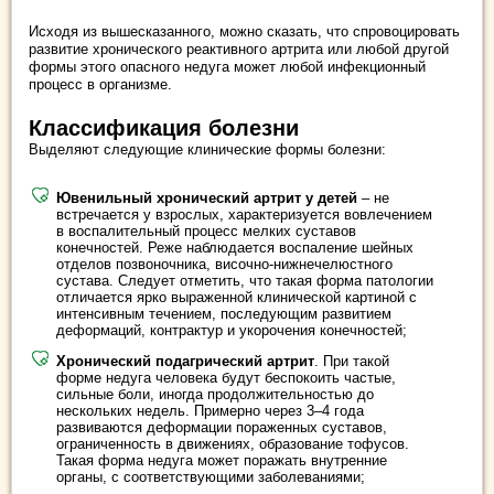
Исходя из вышесказанного, можно сказать, что спровоцировать
развитие хронического реактивного артрита или любой другой
формы этого опасного недуга может любой инфекционный
процесс в организме.
Классификация болезни
Выделяют следующие клинические формы болезни:
Ювенильный хронический артрит у детей
– не
встречается у взрослых, характеризуется вовлечением
в воспалительный процесс мелких суставов
конечностей. Реже наблюдается воспаление шейных
отделов позвоночника, височно-нижнечелюстного
сустава. Следует отметить, что такая форма патологии
отличается ярко выраженной клинической картиной с
интенсивным течением, последующим развитием
деформаций, контрактур и укорочения конечностей;
Хронический подагрический артрит
. При такой
форме недуга человека будут беспокоить частые,
сильные боли, иногда продолжительностью до
нескольких недель. Примерно через 3–4 года
развиваются деформации пораженных суставов,
ограниченность в движениях, образование тофусов.
Такая форма недуга может поражать внутренние
органы, с соответствующими заболеваниями;