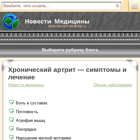
www.novosti-mediciny.ru
Выберите рубрику блога
Хронический артрит — симптомы и
лечение
Новости медицины
Общие заболевания
Боль в суставах
Потливость
Атрофия мышц
Лихорадка
Нарушение мелкой моторики