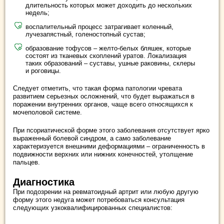
длительность которых может доходить до нескольких
недель;
воспалительный процесс затрагивает коленный,
лучезапястный, голеностопный сустав;
образование тофусов – желто-белых бляшек, которые
состоят из тканевых скоплений уратов. Локализация
таких образований – суставы, ушные раковины, склеры
и роговицы.
Следует отметить, что такая форма патологии чревата
развитием серьезных осложнений, что будет выражаться в
поражении внутренних органов, чаще всего относящихся к
мочеполовой системе.
При псориатической форме этого заболевания отсутствует ярко
выраженный болевой синдром, а само заболевание
характеризуется внешними деформациями – ограниченность в
подвижности верхних или нижних конечностей, утолщение
пальцев.
Диагностика
При подозрении на ревматоидный артрит или любую другую
форму этого недуга может потребоваться консультация
следующих узкоквалифицированных специалистов: