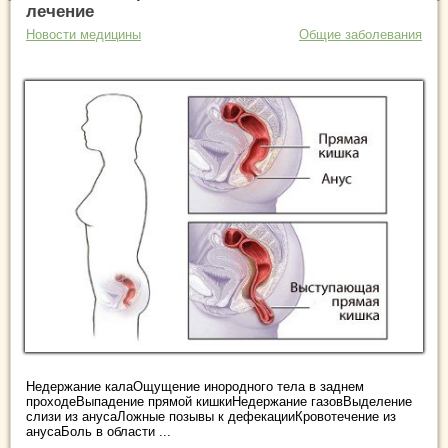
лечение
Новости медицины
Общие заболевания
Недержание калаОщущение инородного тела в заднем
проходеВыпадение прямой кишкиНедержание газовВыделение
слизи из анусаЛожные позывы к дефекацииКровотечение из
анусаБоль в области ...