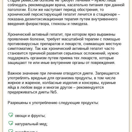
стадии ремиссии болезнь не требует лечения – нужно лишь
соблюдать рекомендации врача, касательно питания при данной
патологии. Если же наступает период обострения, то
хронический персистирующий гепатит лечится в стационаре –
показана дезинтоксикационная терапия путем внутривенного
введения физраствора, глюкозы и гемодеза.
Хронический активный гепатит, при котором ярко выражены
проявления болезни, требует масштабной терапии с помощью
противовирусных препаратов и лекарств, снимающих местную
симптоматику. Так как хронический активный гепатит часто
становится причиной развития серьезных осложнений, нужно
поддержать организм путем приема тех лекарств, которые
защищают те или иные внутренние органы от повреждения.
Важное значение при лечении отводится диете. Запрещается
употреблять вредные для организма продукты, в том числе
жирное и жареное, колбасные изделия и консервы, куриные
яйца в любом виде и многое другое – рекомендуется
придерживаться диеты №5.
Разрешены к употреблению следующие продукты:
овощи и фрукты;
натуральный мед;