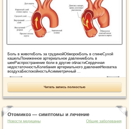
Боль в животеБоль за грудинойОбморокБоль в спинеСухой
кашельПониженное артериальное давлениеБоль в
шееРаспространение боли в другие областиСердечная
недостаточностьКолебания артериального давленияНехватка
воздухаБеспокойностьАсимметричный ...
Читать запись полностью
Отомикоз — симптомы и лечение
Новости медицины
Общие заболевания