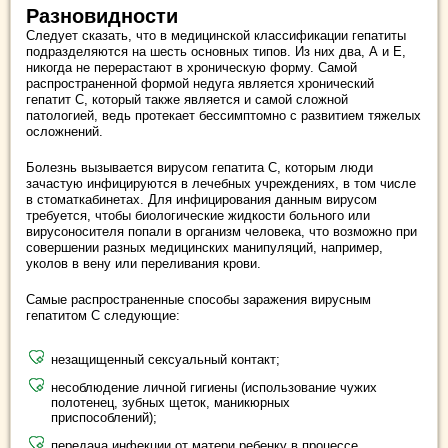
Разновидности
Следует сказать, что в медицинской классификации гепатиты
подразделяются на шесть основных типов. Из них два, А и Е,
никогда не перерастают в хроническую форму. Самой
распространенной формой недуга является хронический
гепатит С, который также является и самой сложной
патологией, ведь протекает бессимптомно с развитием тяжелых
осложнений.
Болезнь вызывается вирусом гепатита С, которым люди
зачастую инфицируются в лечебных учреждениях, в том числе
в стоматкабинетах. Для инфицирования данным вирусом
требуется, чтобы биологические жидкости больного или
вирусоносителя попали в организм человека, что возможно при
совершении разных медицинских манипуляций, например,
уколов в вену или переливания крови.
Самые распространенные способы заражения вирусным
гепатитом С следующие:
незащищенный сексуальный контакт;
несоблюдение личной гигиены (использование чужих
полотенец, зубных щеток, маникюрных
приспособлений);
передача инфекции от матери ребенку в процессе