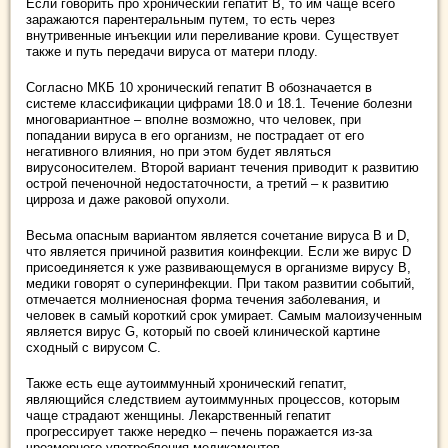
Если говорить про хронический гепатит В, то им чаще всего
заражаются парентеральным путем, то есть через
внутривенные инъекции или переливание крови. Существует
также и путь передачи вируса от матери плоду.
Согласно МКБ 10 хронический гепатит В обозначается в
системе классификации цифрами 18.0 и 18.1. Течение болезни
многовариантное – вполне возможно, что человек, при
попадании вируса в его организм, не пострадает от его
негативного влияния, но при этом будет являться
вирусоносителем. Второй вариант течения приводит к развитию
острой печеночной недостаточности, а третий – к развитию
цирроза и даже раковой опухоли.
Весьма опасным вариантом является сочетание вируса В и D,
что является причиной развития коинфекции. Если же вирус D
присоединяется к уже развивающемуся в организме вирусу В,
медики говорят о суперинфекции. При таком развитии событий,
отмечается молниеносная форма течения заболевания, и
человек в самый короткий срок умирает. Самым малоизученным
является вирус G, который по своей клинической картине
сходный с вирусом С.
Также есть еще аутоиммунный хронический гепатит,
являющийся следствием аутоиммунных процессов, которым
чаще страдают женщины. Лекарственный гепатит
прогрессирует также нередко – печень поражается из-за
чрезмерного употребления медикаментов.