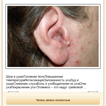
Шум в ушахГоловная больПовышенная
температураИнтоксикацияЗаложенность ухаЗуд в
ушахСнижение слухаБоль в ухеВыделения из ухаОтек
ухаПокраснение уха Отомикоз – это недуг грибковой ...
Читать запись полностью