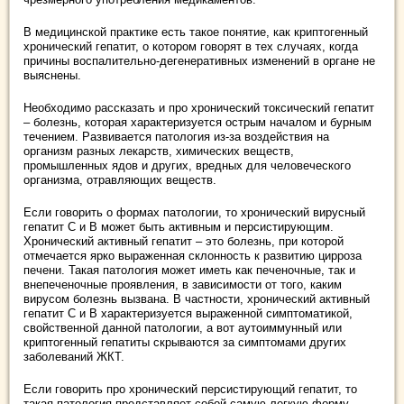
В медицинской практике есть такое понятие, как криптогенный
хронический гепатит, о котором говорят в тех случаях, когда
причины воспалительно-дегенеративных изменений в органе не
выяснены.
Необходимо рассказать и про хронический токсический гепатит
– болезнь, которая характеризуется острым началом и бурным
течением. Развивается патология из-за воздействия на
организм разных лекарств, химических веществ,
промышленных ядов и других, вредных для человеческого
организма, отравляющих веществ.
Если говорить о формах патологии, то хронический вирусный
гепатит С и В может быть активным и персистирующим.
Хронический активный гепатит – это болезнь, при которой
отмечается ярко выраженная склонность к развитию цирроза
печени. Такая патология может иметь как печеночные, так и
внепеченочные проявления, в зависимости от того, каким
вирусом болезнь вызвана. В частности, хронический активный
гепатит С и В характеризуется выраженной симптоматикой,
свойственной данной патологии, а вот аутоиммунный или
криптогенный гепатиты скрываются за симптомами других
заболеваний ЖКТ.
Если говорить про хронический персистирующий гепатит, то
такая патология представляет собой самую легкую форму