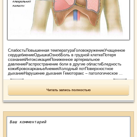
СлабостьПовышенная температураГоловокружениеУчащенное
сердцебиениеОдышкаОзнобБоль в грудной клеткеПотеря
сознанияИнтоксикацияПониженное артериальное
давлениеРаспространение боли в другие областиБледность
кожиКровохарканьеАнемияХолодный потПоверхностное
дыханиеНарушение дыхания Гемоторакс – патологическое ...
Читать запись полностью