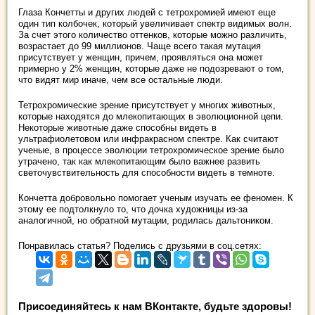
Глаза Кончетты и других людей с тетрохромией имеют еще
один тип колбочек, который увеличивает спектр видимых волн.
За счет этого количество оттенков, которые можно различить,
возрастает до 99 миллионов. Чаще всего такая мутация
присутствует у женщин, причем, проявляться она может
примерно у 2% женщин, которые даже не подозревают о том,
что видят мир иначе, чем все остальные люди.
Тетрохромические зрение присутствует у многих животных,
которые находятся до млекопитающих в эволюционной цепи.
Некоторые животные даже способны видеть в
ультрафиолетовом или инфракрасном спектре. Как считают
ученые, в процессе эволюции тетрохромическое зрение было
утрачено, так как млекопитающим было важнее развить
светочувствительность для способности видеть в темноте.
Кончетта добровольно помогает ученым изучать ее феномен. К
этому ее подтолкнуло то, что дочка художницы из-за
аналогичной, но обратной мутации, родилась дальтоником.
Понравилась статья? Поделись с друзьями в соц.сетях:
Присоединяйтесь к нам ВКонтакте, будьте здоровы!