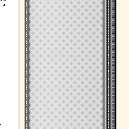
ь и
ь