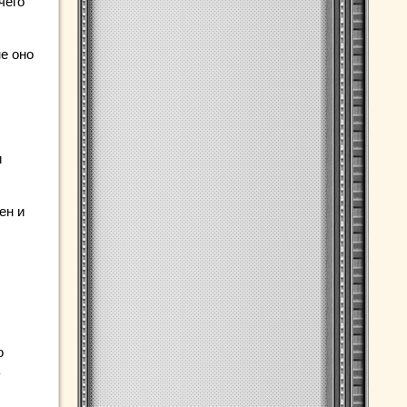
чего
е оно
и
ен и
о