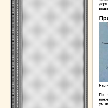
держ
приве
Пр
Расп
Поче
винов
умыв