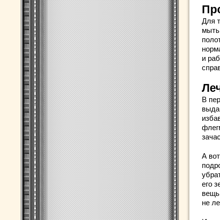
Пр
Для 
мыть
поло
норм
и раб
спра
Ле
В пер
выда
избав
флег
зача
А вот
подр
убра
его з
вещь
не ле