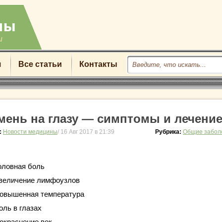
u
я
Все статьи
Контакты
мень на глазу — симптомы и лечени
:
Новости медицины
/ 16 Авг 2017 в 21:39
Рубрика:
Общие забол
оловная боль
величение лимфоузлов
овышенная температура
оль в глазах
окраснение век