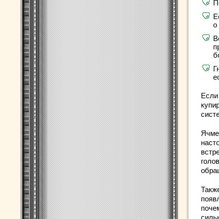
П
Е
о
В
п
б
Г
е
Если
купир
сист
Ячме
наст
встр
голо
обра
Такж
появл
почем
силь