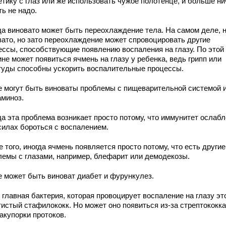
етику с глаз или же использовать чужое полотенце, и больше ни
ь не надо.
да виновато может быть переохлаждение тела. На самом деле, н
вато, но зато переохлаждение может спровоцировать другие
ессы, способствующие появлению воспаления на глазу. По этой
не может появиться ячмень на глазу у ребенка, ведь грипп или
туды способны ускорить воспалительные процессы.
е могут быть виноваты проблемы с пищеварительной системой 
аминоз.
да эта проблема возникает просто потому, что иммунитет ослабл
 силах бороться с воспалением.
 того, иногда ячмень появляется просто потому, что есть другие
лемы с глазами, например, блефарит или демодекозы.
е может быть виноват диабет и фурункулез.
 главная бактерия, которая провоцирует воспаление на глазу эт
тистый стафилококк. Но может оно появиться из-за стрептококка
акупорки протоков.