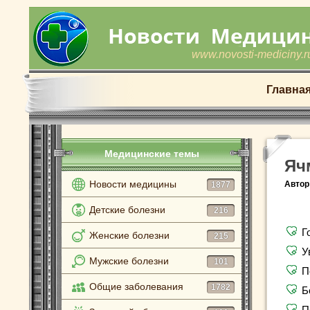
www.novosti-mediciny.r
Главна
Медицинские темы
Яч
Новости медицины
Автор
1877
Детские болезни
216
Г
Женские болезни
215
У
Мужские болезни
101
П
Общие заболевания
1782
Б
П