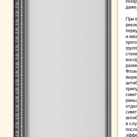
Иног
даже,
При 
реко
перв
и ма
прот
груп
стен
восп
разм
Флок
выра
анти
припу
симп
рань
отде
симп
анти
в сл
посл
эффе