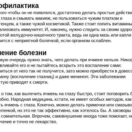
офилактика
того чтобы он не появлялся, достаточно делать простые действи
 глаза и смывать макияж, не пользоваться чужим платком и
тенцем, а также чужой косметикой. Также стоит попить витамины
ализовать иммунитет. И, наконец, нужно следить за своим здор
отой желудочно-кишечного тракта, ведь ни одна мазь или капли
вится с неприятной болячкой, если организм ослаблен.
чение болезни
вую очередь нужно знать, чего делать при ячмене нельзя. Никог
вливайте его и не пытайтесь вскрыть это воспаление сами:
иться от него так не получится, зато можно приобрести в довес
мону (воспаление глазниц) и даже менингит. Эти заболевания
стую приводят к смерти.
 о том, как вылечить ячмень на глазу быстро, стоит поговорить 
обно. Народная медицина, кстати, не имеет особых методов, как
ть ячмень с глаза. Конечно, можно делать примочки или смазыв
еленкой, но это не так эффективно, как хотелось бы. А заговоры
 сомнительная. Впрочем, самовнушение иногда тоже помогает, н
чение и точно не лекарство.