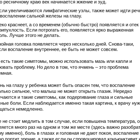
о ресничному краю век начинается жжение и зуд.
сли увеличиваются лимфатические узлы, также может идти реч
 воспалении сальной железы на глазу.
еко краснеет, а со временем (обычно быстро) появляется и отек
рипухлость. Если потрогать его, появляется ярко выраженная
оль. Лучше этого не делать.
нойная головка появляется через несколько дней. Снова-таки,
сли воспаление внутреннее, ее быть не может совсем.
 есть такие симптомы, можно использовать мазь или капли и
овать проблему. Но дело в том, что ячмень – это проблема
емная.
нь на глазу у ребенка может быть опасен тем, что воспаление
олько сильное, что малыш не может открыть глазик. Нередко
ечаются и такие симптомы, как подергивание глаза и сильные
вные боли. Если наблюдается именно такая картина, к врачу ну
щаться немедленно.
е не стоит медлить в том случае, если повышена температура, о
яется много раз на одном и том же месте (здесь важно разобра
у именно), боль в глазах и головная не дают покоя, воспаление
но портит зрение, а также если он спровоцировал конъюнктивит 