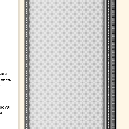
 или
 веке,
-
время
е