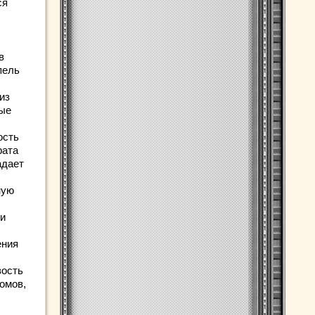
ся
в
пель
из
ные
ость
рата
адает
ную
ли
ения
вость
омов,