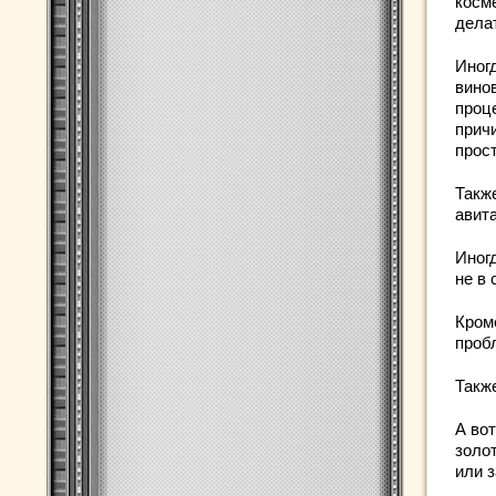
косм
делат
Иног
вино
проц
причи
прос
Такж
авит
Иног
не в
Кроме
проб
Такж
А вот
золо
или з