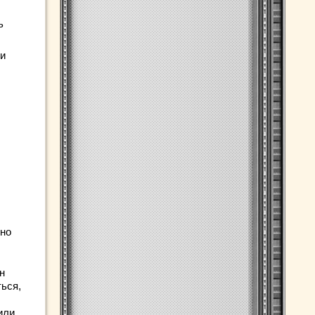
ь
 и
жно
н
ться,
или