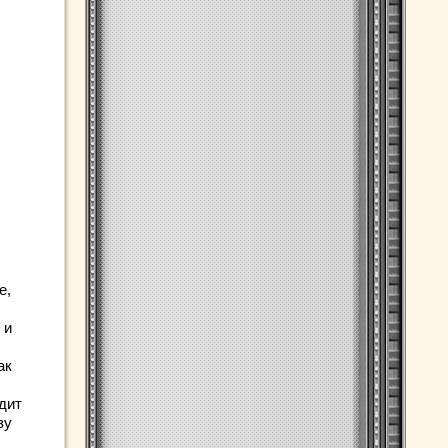
е,
 и
ак
дит
зу