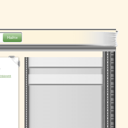
е
евания