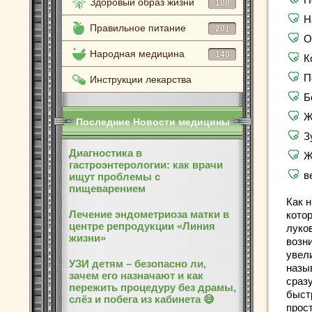
Здоровый образ жизни
108
Н
Правильное питание
201
О
Народная медицина
140
К
П
Инструкции лекарства
Б
Ж
Последние Новости медицины
З
Диагностика в
Ж
гастроэнтерологии: как врачи
в
ищут проблемы с
пищеварением
Как н
Лечение эндометриоза матки в
кото
центре репродукции «Линия
луков
жизни»
возни
увел
УЗИ детям – безопасно ли,
назы
зачем его назначают и как
сраз
пережить процедуру без драмы,
быст
слёз и побега из кабинета 😅
прост