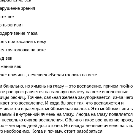
арушение зрения
тек век
онъюктивит
одергивание глаза
оль при касании к веку
елтая головка на веке
уд век
жение век
еке: причины, лечение» >Белая головка на веке
и банально, но ячмень на глазу – это воспаление, причем гнойно
рое распространяется на сальную железу на веке и волосяные
ицы ресниц. Точнее, сальная железа закупоривается, из-за чего
кает это воспаление. Иногда бывает так, что воспаляется и
ичивается в размерах мейбомиевая железа. Это мейбомит или т
ваемый внутренний ячмень на глазу. Иногда на глазу появляется
у несколько очагов воспаления. Обычно такое воспаление прохо
ро – четырех дней достаточно. Но иногда лечение ячменя на гла
о необходимо. Когда и почему, стоит разобраться.