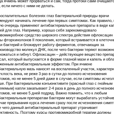
да ячмень может прорваться и сам, тогда протоки сами очищают
 если ничего с ними не делать.
воспалительных болезнях глаз бактериальной природы врачи
мендуют начинать лечение при первых симптомах. Как правило, 
ую очередь применяют антибактериальные препараты в виде ка
зей для глаз. Например, хорошо себя зарекомендовало
ивомикробное средство широкого спектра действия офлоксацин 
пы фторхинолонов II поколения, который встраивается в клеточ
ки бактерий и блокирует работу ферментов, отвечающих за
роизводство молекул ДНК, после чего бактерии теряют возможн
ножаться и гибнут. Офлоксацин – действующее вещество препа
сал, который выпускается в форме глазной мази и капель и обл
женным антибактериальным эффектом. При ячмене
бактериальную мазь наносят на воспаленный участок, характер
хлость века, не реже 3 раз в сутки до полного исчезновения
томов, но не менее 5 дней даже в случае, если симптомы исчез
ше. При бактериальном конъюнктивите (красный глаз с гнойным
ляемым) капли закапывают 2-4 раза в день до полного исчезнов
томов, не менее 5 дней подряд. Важно помнить, что к любым
бактериальным препаратам бактерии могут вырабатать устойчи
учае прерывания курса лечения сразу после исчезновения симпт
е чего данный антибактериальный препарат утрачивает
ктивность. Поэтому курсы противомикробной терапии должны