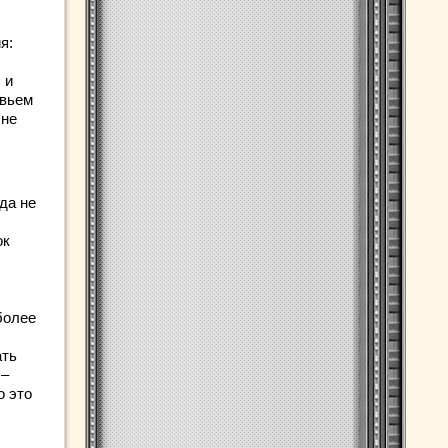
я:
 и
овьем
 не
да не
ок
более
ать
 –
о это