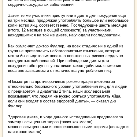
сердечно-сосудистых заболеваний.
Затем те же участники приступили к диете для похудения еще
на три месяца, продолжая употреблять большое или небольшое
количество яиц, соответственно. Последующие шесть месяцев
(итого, 12 месяцев в общей сложности) за участниками,
находящимися на той же диете, наблюдали исследователи.
Как объясняет доктор Фуллер, на всех стадиях ни в одной из
групп не проявлялись неблагоприятные изменения, которые
могли бы свидетельствовать о повышенных рисках сердечно-
сосудистых заболеваний. При соблюдении диеты для
похудения обе группы участников также добились снижения
веса вне зависимости от количества употребления яиц.
«Несмотря на противоречивые рекомендации диетологов
относительно безопасного уровня употребления яиц для людей
с предиабетом и диабетом 2 типа, наши исследования
показывают, что людям не нужно бояться употреблять яйца,
если они входят в состав здоровой диеты», — сказал д-р
Фуллер.
Здоровая диета, в ходе данного исследования предполагала
замену насыщенных жиров (таких как масло)
мононенасыщенными и полиненасыщенными жирами (авокадо и
оливковое масло).