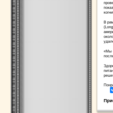
пров
пока
когн
В ра
(Long
амер
окол
удал
«Мы 
посл
Здор
питан
реше
Понр
При