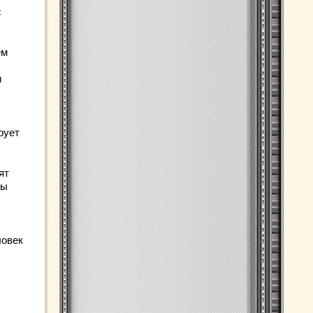
с
ем
и
рует
ят
ды
ловек