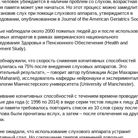
а человек убеждается в наличии проблем со слухом, возрастная
ря памяти может уже начаться. Но этот процесс можно замедлит
тановив слух при помощи слухового аппарата, утверждается в
довании, опубликованном в Journal of the American Geriatrics Soc
ые наблюдали около 2000 пожилых людей до и после использов
овых аппаратов в рамках американского национального
едования Здоровья и Пенсионного Обеспечения (Health and
ement Study).
обнаружили, что скорость снижения когнитивных способностей
длилась на 75% после внедрения слуховых аппаратов. Это
ительный результат», – говорит автор публикации Асри Махаран
i Maharani), исследователь кафедры нейронауки и эксперимента
логии Манчестерского университета (University of Manchester).
ивание когнитивных способностей с течением времени проводи
е два года (с 1996 по 2014) в виде серии тестов лицом к лицу. 
и памяти требовалось повторить список из 10 слов сразу после 
лова были прочитаны вслух, а затем – после отвлечения на дру
чи.
не ожидали, что использование слухового аппарата устранит
итивный спад. Но сокращение темпов изменений довольно