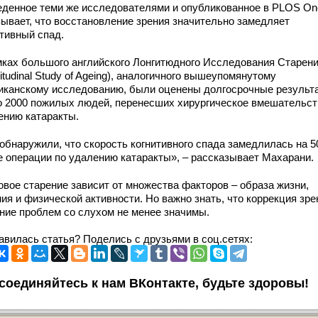
еденное теми же исследователями и опубликованное в PLOS On
зывает, что восстановление зрения значительно замедляет
итивный спад.
мках большого английского Лонгитюдного Исследования Старен
itudinal Study of Ageing), аналогичного вышеупомянутому
иканскому исследованию, были оценены долгосрочные результ
о 2000 пожилых людей, перенесших хирургическое вмешательст
ению катаракты.
обнаружили, что скорость когнитивного спада замедлилась на 
е операции по удалению катаракты», – рассказывает Махарани.
овое старение зависит от множества факторов – образа жизни,
ия и физической активности. Но важно знать, что коррекция зре
ние проблем со слухом не менее значимы.
авилась статья? Поделись с друзьями в соц.сетях:
соединяйтесь к нам ВКонтакте, будьте здоровы!