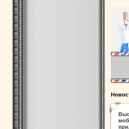
Новос
Выс
мо
при