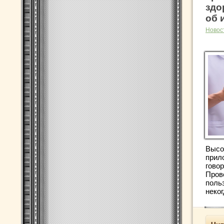
здо
об 
Новос
Высо
прил
говор
Пров
поль
неког