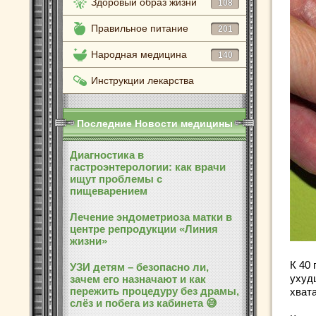
Здоровый образ жизни
108
Правильное питание
201
Народная медицина
140
Инструкции лекарства
Последние Новости медицины
Диагностика в
гастроэнтерологии: как врачи
ищут проблемы с
пищеварением
Лечение эндометриоза матки в
центре репродукции «Линия
жизни»
К 40 
УЗИ детям – безопасно ли,
ухудш
зачем его назначают и как
пережить процедуру без драмы,
хвата
слёз и побега из кабинета 😅