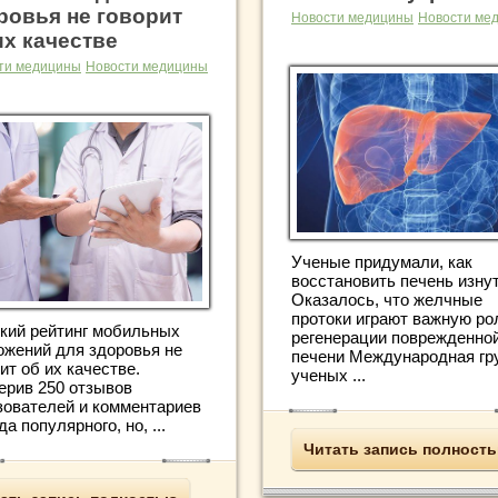
ровья не говорит
Новости медицины
Новости ме
их качестве
ти медицины
Новости медицины
Ученые придумали, как
восстановить печень изну
Оказалось, что желчные
протоки играют важную ро
кий рейтинг мобильных
регенерации поврежденно
ожений для здоровья не
печени Международная гр
ит об их качестве.
ученых ...
ерив 250 отзывов
зователей и комментариев
да популярного, но, ...
Читать запись полност