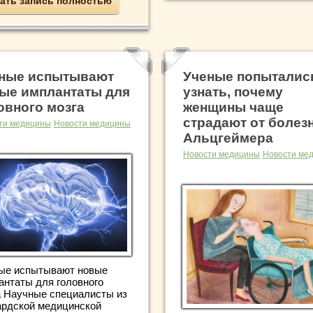
ать запись полностью
ные испытывают
Ученые попыталис
ые имплантаты для
узнать, почему
овного мозга
женщины чаще
страдают от болез
ти медицины
Новости медицины
Альцгеймера
Новости медицины
Новости ме
ые испытывают новые
антаты для головного
а Научные специалисты из
ардской медицинской