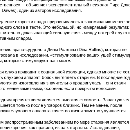
ственное», – объясняет экспериментальный психолог Пирс Доу
s Dawes), один из авторов исследования.
дление скорости спада приравнивалось к запоминанию менее ч
одного слова в тесте. Это небольшой, но измеряемый результат,
лнительно доказывающий сильную связь между потерей слуха 
итивным спадом.
ению врача-сурдолога Дины Роллинз (Dina Rollins), которая не
твовала в исследовании, «стимулирование ваших ушей стимули
ы, которые стимулируют ваш мозг».
ря слуха приводит к социальной изоляции, однако многие не хот
ть слуховой аппарат, боясь выглядеть старыми. В последние го
ология их изготовления значительно продвинулась – они стали
ого менее заметными, особенно если прикрыты волосами.
одним препятствием является высокая стоимость. Зачастую че
шается только после уговоров близких. Тем не менее, после
новки слухового аппарата качество жизни заметно улучшается.
им распространенным заболеванием по мере старения является
ение зрения, как правило, из-за катаракты. Исследование,