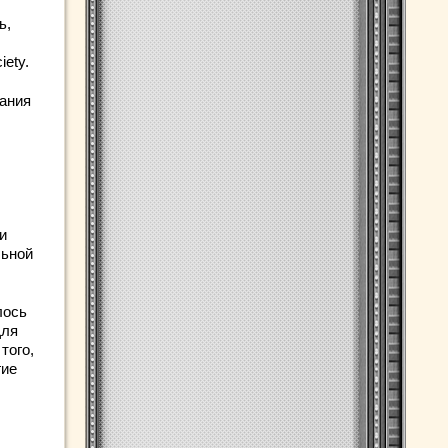
ь,
iety.
ания
и
льной
лось
Для
того,
гие