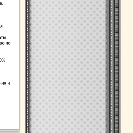
e,
ия
аты
во по
50%
ния и