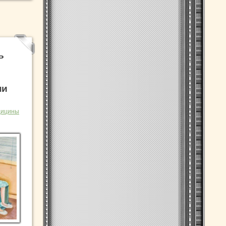
ь
ни
дицины