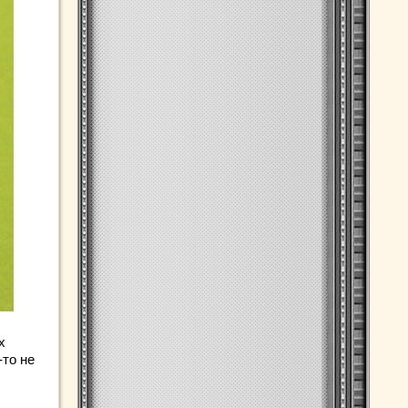
х
-то не