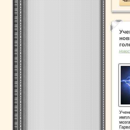
Чит
Уче
нов
гол
Новос
Учен
импл
мозг
Гарв