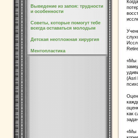
Когд
Выведение из запоя: трудности
поте
и особенности
восс
иссле
Советы, которые помогут тебе
всегда оставаться молодым
Учен
слух
Детская неотложная хирургия
Иссл
Retir
Ментопластика
«Мы 
заме
удив
(Asr
психо
Оцен
кажды
оценк
как с
зада
«Мы 
когн