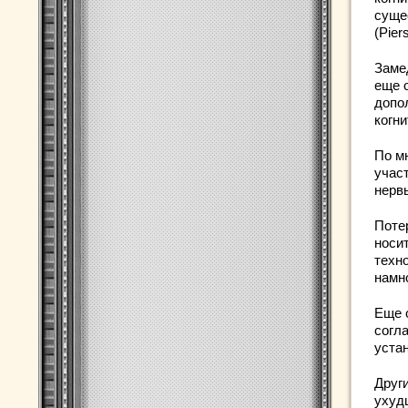
суще
(Pier
Заме
еще 
допо
когн
По мн
учас
нерв
Поте
носи
техн
намн
Еще 
согла
уста
Друг
ухудш