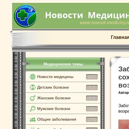
www.novosti-mediciny.r
Главна
Медицинские темы
За
со
Новости медицины
1877
во
Детские болезни
216
Автор
Женские болезни
215
Забо
Мужские болезни
101
возра
Общие заболевания
1782