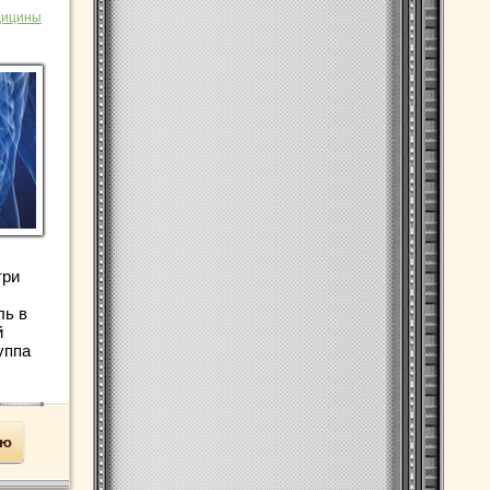
дицины
три
ль в
й
уппа
ью