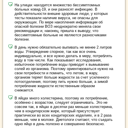
На улицах находится множество бессимптомных
больных ковид-19, и они разносят инфекцию. В
действительности внешне здоровые люди, у которых
тесты показали наличие вируса, не опасны для
окружающих. По мере накопления информации об
опасной болезни ВОЗ неоднократно меняла свои
рекомендации и, наконец, пришла к выводу, что
бессимптомные больные не являются разносчиками
болезни.
В день нужно обязательно выпивать не менее 2 литров
воды. Утверждение спорное, так как все очень
индивидуально, и все нужно делать в меру, потреблять
воду в том числе. Как показывают исследования,
избыточное потребление воды приводит к вымыванию
солей из организма. Поэтому ориентироваться нужно на
свои потребности и помнить, что летом, в жару,
организм теряет больше жидкости за счет усиленного
потоотделения, поэтому пить нужно больше, а зимой
потребление жидкости естественным образом
снижается.
В яйцах много холестерина, поэтому их потребление,
особенно с возрастом, следует ограничивать. Это не
совсем так, в яйцах в десятки раз меньше холестерина,
чем в кондитерском жире, который присутствует
практически во всех кондитерских изделиях, и в 2 раза
меньше, чем в молоке. Диетологи считают, что съедать
одно яйцо в день полезно и совершенно безопасно.