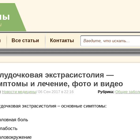
u
я
Все статьи
Контакты
лудочковая экстрасистолия —
мптомы и лечение, фото и видео
:
Новости медицины
/ 06 Сен 2017 в 22:16
Рубрика:
Общие забол
дочковая экстрасистолия – основные симптомы:
оловная боль
лабость
оловокружение