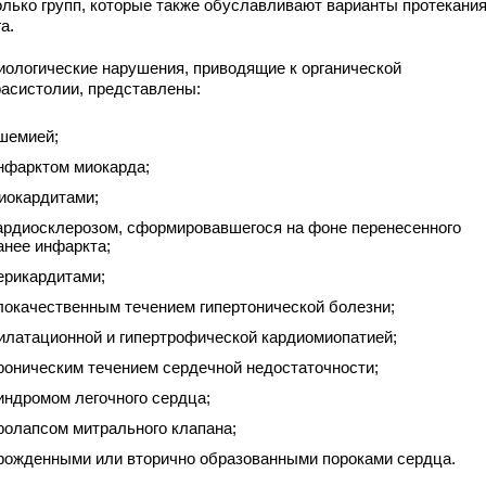
олько групп, которые также обуславливают варианты протекани
а.
иологические нарушения, приводящие к органической
расистолии, представлены:
шемией;
нфарктом миокарда;
иокардитами;
ардиосклерозом, сформировавшегося на фоне перенесенного
анее инфаркта;
ерикардитами;
локачественным течением гипертонической болезни;
илатационной и гипертрофической кардиомиопатией;
роническим течением сердечной недостаточности;
индромом легочного сердца;
ролапсом митрального клапана;
рожденными или вторично образованными пороками сердца.