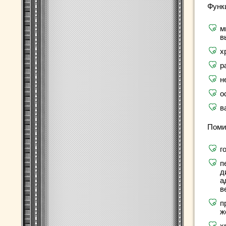
Функ
м
в
х
р
н
о
в
Помим
г
п
д
а
в
п
ж
х