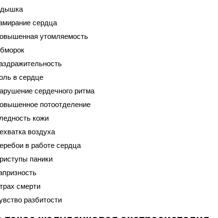
дышка
амирание сердца
овышенная утомляемость
бморок
аздражительность
оль в сердце
арушение сердечного ритма
овышенное потоотделение
ледность кожи
ехватка воздуха
еребои в работе сердца
риступы паники
апризность
трах смерти
увство разбитости