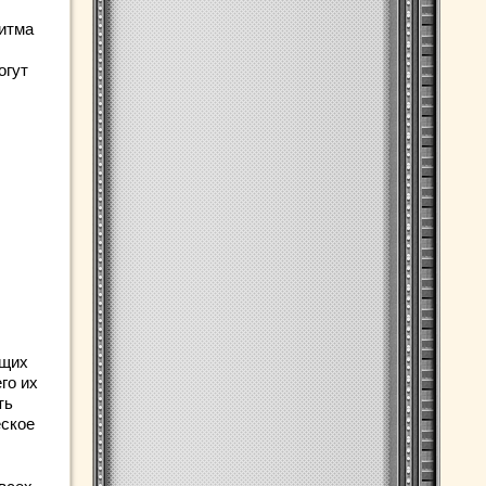
итма
огут
ющих
го их
ть
еское