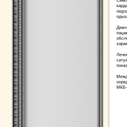
Симп
кард
ощущ
одышк
Диаг
паци
обсл
харак
Лече
ситу
пока
Межд
опре
МКБ-