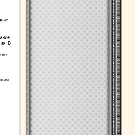
ание
кание
ия. В
 во
ющим