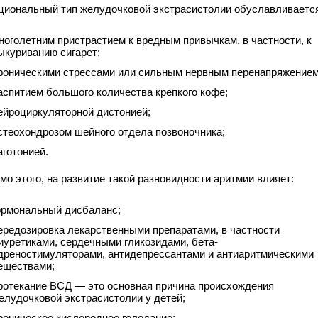
циональный тип желудочковой экстрасистолии обуславливаетс
ноголетним пристрастием к вредным привычкам, в частности, к
ыкуриванию сигарет;
роническими стрессами или сильным нервным перенапряжением
аспитием большого количества крепкого кофе;
ейроциркуляторной дистонией;
стеохондрозом шейного отдела позвоночника;
аготонией.
о этого, на развитие такой разновидности аритмии влияет:
ормональный дисбаланс;
ередозировка лекарственными препаратами, в частности
иуретиками, сердечными гликозидами, бета-
дреностимуляторами, антидепрессантами и антиаритмическими
еществами;
ротекание ВСД — это основная причина происхождения
елудочковой экстрасистолии у детей;
роническое кислородное голодание;