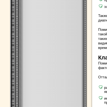
э
Такж
диаг
Поми
тако
таки
видим
врем
Кл
Поми
факт
Отта
р
я
и
п