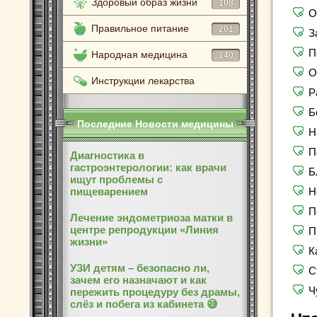
Здоровый образ жизни
108
О
Правильное питание
201
З
П
Народная медицина
140
О
Инструкции лекарства
Р
Б
Последние Новости медицины
Н
П
Диагностика в
гастроэнтерологии: как врачи
Б
ищут проблемы с
пищеварением
Н
П
Лечение эндометриоза матки в
центре репродукции «Линия
П
жизни»
К
УЗИ детям – безопасно ли,
С
зачем его назначают и как
Ч
пережить процедуру без драмы,
слёз и побега из кабинета 😅