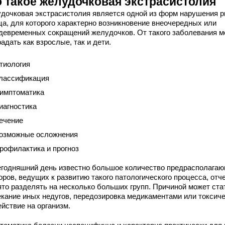
о такое желудочковая экстрасистолия
дочковая экстрасистолия является одной из форм нарушения р
ца, для которого характерно возникновение внеочередных или
девременных сокращений желудочков. От такого заболевания м
адать как взрослые, так и дети.
тиология
лассификация
имптоматика
иагностика
ечение
озможные осложнения
рофилактика и прогноз
егодняшний день известно большое количество предрасполага
ров, ведущих к развитию такого патологического процесса, отче
ято разделять на несколько больших групп. Причиной может ста
екание иных недугов, передозировка медикаментами или токсич
йствие на организм.