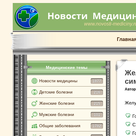
www.novosti-mediciny.r
Главна
Медицинские темы
Же
си
Новости медицины
1877
Автор
Детские болезни
216
Желу
Женские болезни
215
Мужские болезни
101
Г
С
Общие заболевания
1782
Г