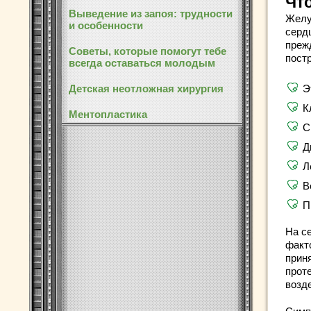
Чт
Выведение из запоя: трудности
Желу
и особенности
серд
преж
Советы, которые помогут тебе
постр
всегда оставаться молодым
Детская неотложная хирургия
Э
К
Ментопластика
С
Д
Л
В
П
На с
факто
прин
прот
возде