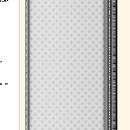
всех
е
ик
д по