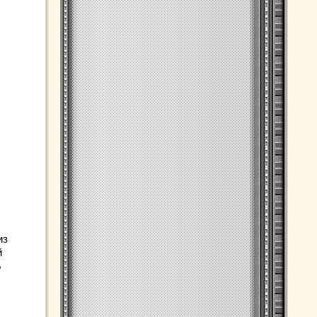
из
й
%