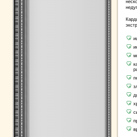
неск
недуг
Кард
экст
и
и
м
к
р
п
з
д
х
с
п
в