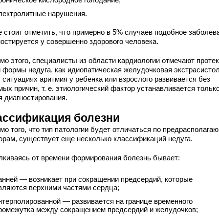
лектролитные нарушения.
е стоит отметить, что примерно в 5% случаев подобное заболев
ностируется у совершенно здорового человека.
мо этого, специалисты из области кардиологии отмечают проте
й формы недуга, как идиопатическая желудочковая экстрасистол
х ситуациях аритмия у ребенка или взрослого развивается без
ых причин, т. е. этиологический фактор устанавливается только
я диагностирования.
ассификация болезни
мо того, что тип патологии будет отличаться по предрасполага
орам, существует еще несколько классификаций недуга.
лкиваясь от времени формирования болезнь бывает:
анней — возникает при сокращении предсердий, которые
вляются верхними частями сердца;
нтерполированной — развивается на границе временного
ромежутка между сокращением предсердий и желудочков;