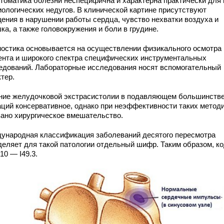
томатика болезни неспецифична и характерна практически для 
иологических недугов. В клинической картине присутствуют
ения в нарушении работы сердца, чувство нехватки воздуха и
а, а также головокружения и боли в грудине.
ностика основывается на осуществлении физикального осмотра
ента и широкого спектра специфических инструментальных
едований. Лабораторные исследования носят вспомогательный
тер.
ние желудочковой экстрасистолии в подавляющем большинств
аций консервативное, однако при неэффективности таких метод
зано хирургическое вмешательство.
ународная классификация заболеваний десятого пересмотра
деляет для такой патологии отдельный шифр. Таким образом, ко
10 — I49.3.