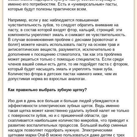
именно его потребностям. Есть и «универсальные» пасты,
которые будут полезны практически всем.
Например, если у вас наблюдается повышенная
чувствительность зубов, то следует обратить внимание на
пасту, в состав которой входят фтор, кальций, стронций: эти
компоненты укрепляют эмаль и снижают ее чувствительность.
В случае возникновения проблем с деснами (кровоточат и
болят) можете начать использовать пасту на основе трав и
антисептических веществ, разумеется, исключительно в
дополнение к посещению стоматолога, так как эта проблема
может решиться только с помощью специалиста. Если среди
членов вашей семьи есть дети, то им подойдет паста с фтором,
который будет насыщать эмаль и укреплять ткани зуба.
Количество фтора в детских пастах намного ниже, чем их
допустимая норма во взрослых аналогах.
Как правильно выбрать зубную щетку?
Изо дня в день все больше и больше людей убеждаются в
эффективности электрических зубных щеток. Ведь именно
такая щетка может качественно удалить зубной налет не только
с поверхности зубов, но и с пришеечной области, где
скапливается наибольшее количество микробов, что приводит к
развитию воспалительных процессов. Большой выбор сменных
насадок позволяет подобрать нужную. Электрическими
щетками марки Oral-B можно пользоваться даже детям с трех