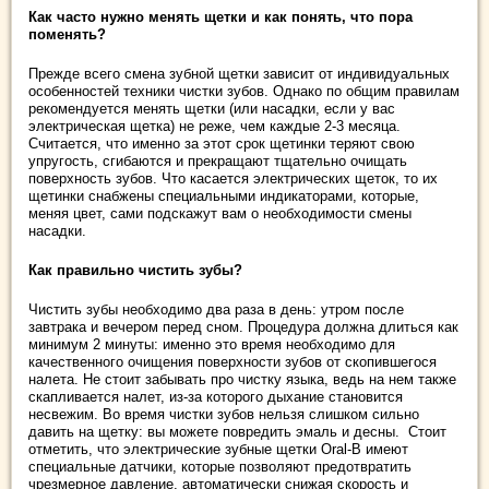
Как часто нужно менять щетки и как понять, что пора
поменять?
Прежде всего смена зубной щетки зависит от индивидуальных
особенностей техники чистки зубов. Однако по общим правилам
рекомендуется менять щетки (или насадки, если у вас
электрическая щетка) не реже, чем каждые 2-3 месяца.
Считается, что именно за этот срок щетинки теряют свою
упругость, сгибаются и прекращают тщательно очищать
поверхность зубов. Что касается электрических щеток, то их
щетинки снабжены специальными индикаторами, которые,
меняя цвет, сами подскажут вам о необходимости смены
насадки.
Как правильно чистить зубы?
Чистить зубы необходимо два раза в день: утром после
завтрака и вечером перед сном. Процедура должна длиться как
минимум 2 минуты: именно это время необходимо для
качественного очищения поверхности зубов от скопившегося
налета. Не стоит забывать про чистку языка, ведь на нем также
скапливается налет, из-за которого дыхание становится
несвежим. Во время чистки зубов нельзя слишком сильно
давить на щетку: вы можете повредить эмаль и десны. Стоит
отметить, что электрические зубные щетки Oral-B имеют
специальные датчики, которые позволяют предотвратить
чрезмерное давление, автоматически снижая скорость и