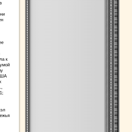
в
они
ен
ее
я
ла к
чумой
му
США
х
.,
1;
иэл
режья