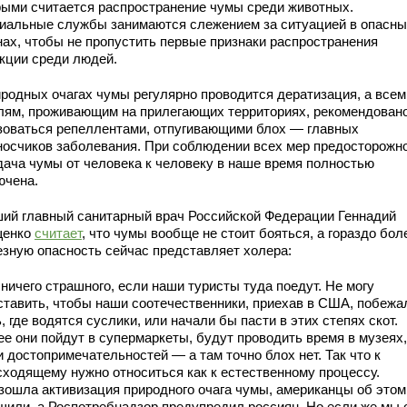
рыми считается распространение чумы среди животных.
иальные службы занимаются слежением за ситуацией в опасн
нах, чтобы не пропустить первые признаки распространения
кции среди людей.
иродных очагах чумы регулярно проводится дератизация, а всем
лям, проживающим на прилегающих территориях, рекомендован
зоваться репеллентами, отпугивающими блох — главных
носчиков заболевания. При соблюдении всех мер предосторожн
дача чумы от человека к человеку в наше время полностью
ючена.
ий главный санитарный врач Российской Федерации Геннадий
щенко
считает
, что чумы вообще не стоит бояться, а гораздо бол
езную опасность сейчас представляет холера:
ничего страшного, если наши туристы туда поедут. Не могу
ставить, чтобы наши соотечественники, приехав в США, побежа
, где водятся суслики, или начали бы пасти в этих степях скот.
ее они пойдут в супермаркеты, будут проводить время в музеях,
 достопримечательностей — а там точно блох нет. Так что к
сходящему нужно относиться как к естественному процессу.
зошла активизация природного очага чумы, американцы об этом
щили, а Роспотребнадзор предупредил россиян. Но если же мы 