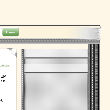
дицины
США.
з в
),