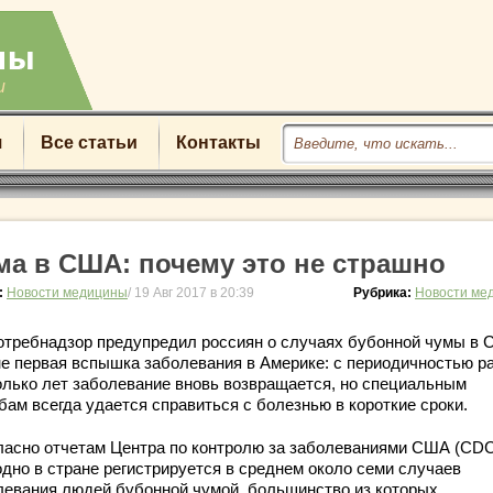
u
я
Все статьи
Контакты
ма в США: почему это не страшно
:
Новости медицины
/ 19 Авг 2017 в 20:39
Рубрика:
Новости ме
отребнадзор предупредил россиян о случаях бубонной чумы в 
не первая вспышка заболевания в Америке: с периодичностью ра
олько лет заболевание вновь возвращается, но специальным
бам всегда удается справиться с болезнью в короткие сроки.
ласно отчетам Центра по контролю за заболеваниями США (CDC
одно в стране регистрируется в среднем около семи случаев
левания людей бубонной чумой, большинство из которых