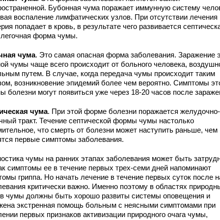
ространенной. Бубонная чума поражает иммунную систему чело
вая воспаление лимфатических узлов. При отсутствии лечения
рия попадает в кровь, в результате чего развивается септическ
 легочная форма чумы.
чная чума
. Это самая опасная форма заболевания. Заражение 
ой чумы чаще всего происходит от больного человека, воздушн
льным путем. В случае, когда передача чумы происходит таким
зом, возникновение эпидемий более чем вероятно. Симптомы эт
ы болезни могут появиться уже через 18-20 часов после зараже
ическая чума
. При этой форме болезни поражается желудочно-
чный тракт. Течение септической формы чумы настолько
мительное, что смерть от болезни может наступить раньше, чем
ятся первые симптомы заболевания.
ностика чумы на ранних этапах заболевания может быть затрудн
как симптомы ее в течение первых трех-семи дней напоминают
томы гриппа. Но начать лечение в течение первых суток после 
левания критически важно. Именно поэтому в областях природн
ов чумы должны быть хорошо развиты системы оповещения и
жена экстренная помощь больным с неясными симптомами при
лении первых признаков активизации природного очага чумы,