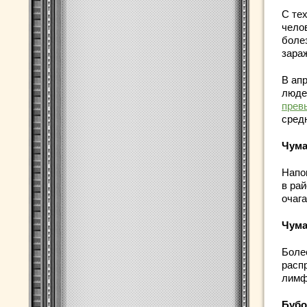
С те
челов
болез
зара
В ап
люде
прев
сред
Чума
Напо
в ра
очаг
Чума
Боле
расп
лимф
Бубо