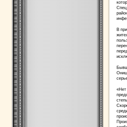
кото
Спец
райо
инфе
В пр
жите
поль
пере
пере
искл
Бывш
Они
серь
«Нет 
пред
степь
Скор
среди
прои
Прои
сооб