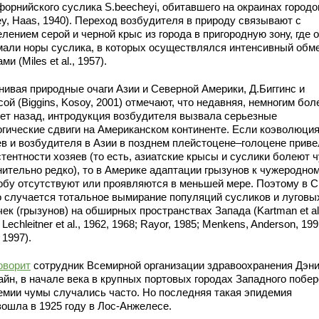
форнийского суслика S.beecheyi, обитавшего на окраинах городо
ey, Haas, 1940). Переход возбудителя в природу связывают с
лением серой и черной крыс из города в пригородную зону, где 
мали норы суслика, в которых осуществлялся интенсивный обм
ми (Miles et al., 1957).
нивая природные очаги Азии и Северной Америки, Д.Биггинс и
ой (Biggins, Kosoy, 2001) отмечают, что недавняя, немногим бол
лет назад, интродукция возбудителя вызвала серьезные
огические сдвиги на Американском континенте. Если коэволюци
ев и возбудителя в Азии в позднем плейстоцене–голоцене приве
тентности хозяев (то есть, азиатские крысы и суслики болеют 
нительно редко), то в Америке адаптации грызунов к чужеродно
обу отсутствуют или проявляются в меньшей мере. Поэтому в 
о случается тотальное вымирание популяций сусликов и луговы
ек (грызунов) на обширных пространствах Запада (Kartman et al
 Lechleitner et al., 1962, 1968; Rayor, 1985; Menkens, Anderson, 199
, 1997).
оворит
сотрудник Всемирной организации здравоохранения Дэн
айн, в начале века в крупных портовых городах Западного побе
емии чумы случались часто. Но последняя такая эпидемия
зошла в 1925 году в Лос-Анжелесе.