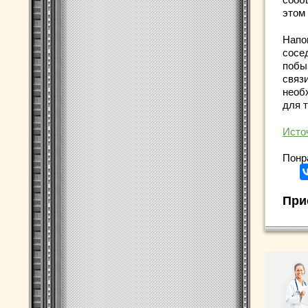
этом
Напо
сосе
побы
связ
необ
для 
Исто
Понр
При