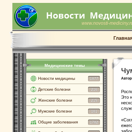
www.novosti-mediciny.r
Главна
Медицинские темы
Чу
Новости медицины
Автор
1877
Детские болезни
216
Росп
Это 
Женские болезни
215
неск
служ
Мужские болезни
101
«Сог
Общие заболевания
1782
ежег
забо