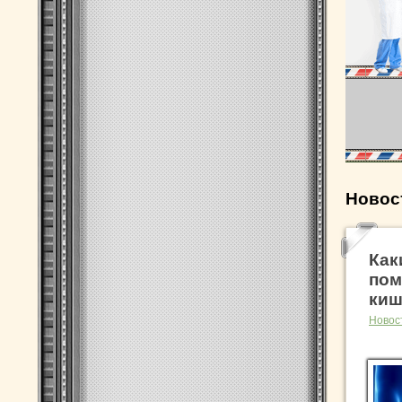
Новос
Как
пом
киш
Новос