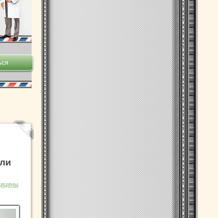
 ли
дицины