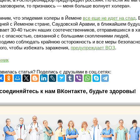
 заговорили, то признаюсь — меня больше волнует холера».
мним, что эпидемия холеры в Йемене
все еще не идет на спад
. 
дней с Йеменом стране, Саудовской Аравии, в ближайшем буд
вает 30-40 тысяч наших соотечественников, отправившихся в х
и с опасностью, связанной с большими скоплениями людей,
ходимо соблюдать крайнюю осторожность и все меры безопасн
того, чтобы избежать заражения,
предупреждает ВОЗ
.
чник
авилась статья? Поделись с друзьями в соц.сетях:
соединяйтесь к нам ВКонтакте, будьте здоровы!