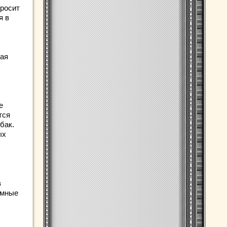
просит
я в
ы
чая
е
тся
бак.
ых
в
умные