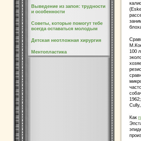
кали
Выведение из запоя: трудности
(Esk
и особенности
рассе
зани
Советы, которые помогут тебе
блоха
всегда оставаться молодым
Срав
Детская неотложная хирургия
М.Кос
100 
Ментопластика
экол
хозя
резис
срав
микр
част
собач
1962;
Cully
Как
г
Эпст
эпид
прои