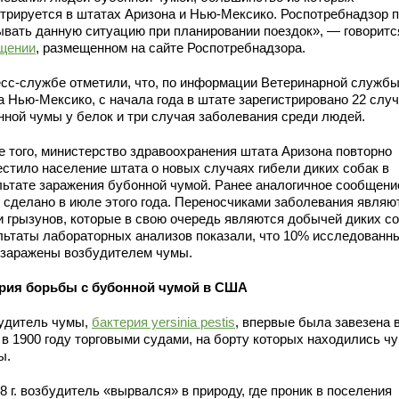
стрируется в штатах Аризона и Нью-Мексико. Роспотребнадзор 
ывать данную ситуацию при планировании поездок», — говоритс
щении
, размещенном на сайте Роспотребнадзора.
есс-службе отметили, что, по информации Ветеринарной служб
а Нью-Мексико, с начала года в штате зарегистрировано 22 слу
нной чумы у белок и три случая заболевания среди людей.
е того, министерство здравоохранения штата Аризона повторно
естило население штата о новых случаях гибели диких собак в
льтате заражения бубонной чумой. Ранее аналогичное сообщени
 сделано в июле этого года. Переносчиками заболевания являю
и грызунов, которые в свою очередь являются добычей диких со
льтаты лабораторных анализов показали, что 10% исследованн
 заражены возбудителем чумы.
рия борьбы с бубонной чумой в США
удитель чумы,
бактерия yersinia pestis
, впервые была завезена 
в 1900 году торговыми судами, на борту которых находились ч
ы.
8 г. возбудитель «вырвался» в природу, где проник в поселения