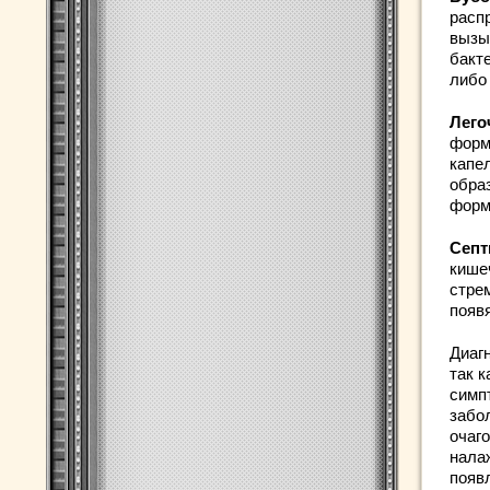
расп
вызы
бакте
либо
Лего
форм
капе
обра
форм
Септ
кише
стре
появ
Диаг
так 
симп
забо
очаг
нала
появ