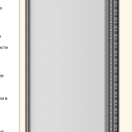
ых
о
ости
ее
ли в
об