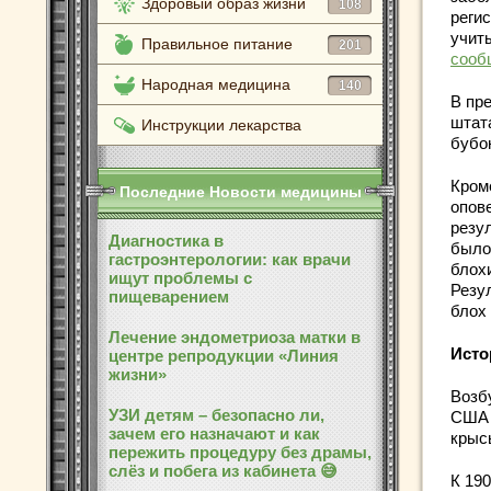
Здоровый образ жизни
108
реги
учит
Правильное питание
201
сооб
Народная медицина
140
В пр
штат
Инструкции лекарства
бубо
Кром
Последние Новости медицины
опов
резу
Диагностика в
было
гастроэнтерологии: как врачи
блох
ищут проблемы с
Резу
пищеварением
блох
Лечение эндометриоза матки в
Исто
центре репродукции «Линия
жизни»
Возб
УЗИ детям – безопасно ли,
США 
зачем его назначают и как
крыс
пережить процедуру без драмы,
слёз и побега из кабинета 😅
К 190