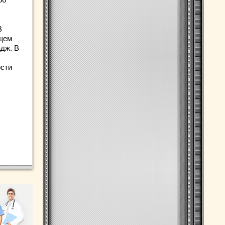
В
ущем
адж. В
ости