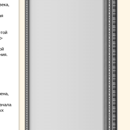
века,
ая
этой
о-
ой
ния.
ена,
начала
ых