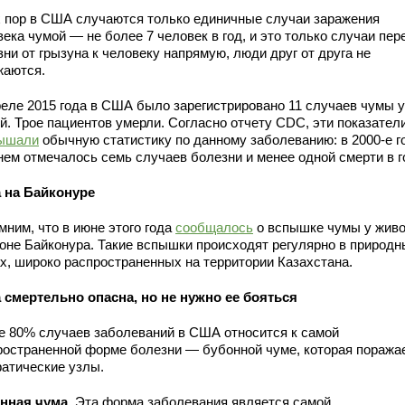
х пор в США случаются только единичные случаи заражения
ека чумой — не более 7 человек в год, и это только случаи пер
ни от грызуна к человеку напрямую, люди друг от друга не
жаются.
реле 2015 года в США было зарегистрировано 11 случаев чумы у
й. Трое пациентов умерли. Согласно отчету CDC, эти показател
ышали
обычную статистику по данному заболеванию: в 2000-е г
нем отмечалось семь случаев болезни и менее одной смерти в г
 на Байконуре
мним, что в июне этого года
сообщалось
о вспышке чумы у жив
йоне Байконура. Такие вспышки происходят регулярно в природн
ах, широко распространенных на территории Казахстана.
 смертельно опасна, но не нужно ее бояться
е 80% случаев заболеваний в США относится к самой
ространенной форме болезни — бубонной чуме, которая поража
атические узлы.
нная чума
. Эта форма заболевания является самой