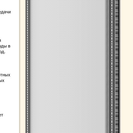
едачи
и
оды в
од.
отных
ых
ет