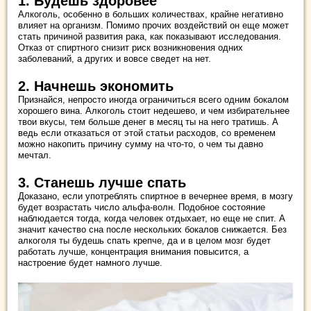
1. Будешь здоровее
Алкоголь, особенно в больших количествах, крайне негативно
влияет на организм. Помимо прочих воздействий он еще может
стать причиной развития рака, как показывают исследования.
Отказ от спиртного снизит риск возникновения одних
заболеваний, а других и вовсе сведет на нет.
2. Начнешь экономить
Признайся, непросто иногда ограничиться всего одним бокалом
хорошего вина. Алкоголь стоит недешево, и чем избирательнее
твои вкусы, тем больше денег в месяц ты на него тратишь. А
ведь если отказаться от этой статьи расходов, со временем
можно накопить причину сумму на что-то, о чем ты давно
мечтал.
3. Станешь лучше спать
Доказано, если употреблять спиртное в вечернее время, в мозгу
будет возрастать число альфа-волн. Подобное состояние
наблюдается тогда, когда человек отдыхает, но еще не спит. А
значит качество сна после нескольких бокалов снижается. Без
алкоголя ты будешь спать крепче, да и в целом мозг будет
работать лучше, концентрация внимания повысится, а
настроение будет намного лучше.