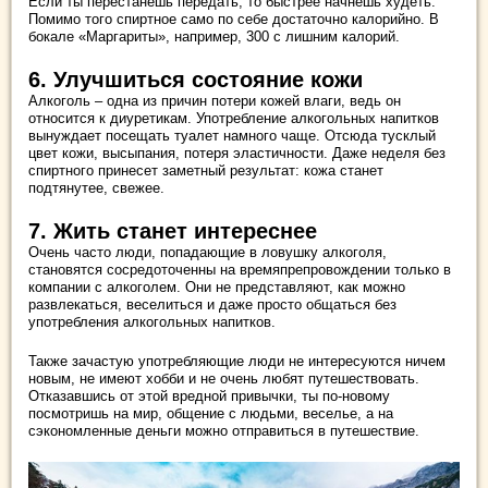
Если ты перестанешь передать, то быстрее начнешь худеть.
Помимо того спиртное само по себе достаточно калорийно. В
бокале «Маргариты», например, 300 с лишним калорий.
6. Улучшиться состояние кожи
Алкоголь – одна из причин потери кожей влаги, ведь он
относится к диуретикам. Употребление алкогольных напитков
вынуждает посещать туалет намного чаще. Отсюда тусклый
цвет кожи, высыпания, потеря эластичности. Даже неделя без
спиртного принесет заметный результат: кожа станет
подтянутее, свежее.
7. Жить станет интереснее
Очень часто люди, попадающие в ловушку алкоголя,
становятся сосредоточенны на времяпрепровождении только в
компании с алкоголем. Они не представляют, как можно
развлекаться, веселиться и даже просто общаться без
употребления алкогольных напитков.
Также зачастую употребляющие люди не интересуются ничем
новым, не имеют хобби и не очень любят путешествовать.
Отказавшись от этой вредной привычки, ты по-новому
посмотришь на мир, общение с людьми, веселье, а на
сэкономленные деньги можно отправиться в путешествие.