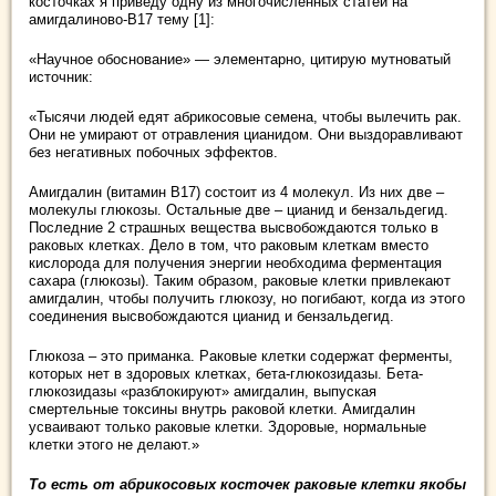
косточках я приведу одну из многочисленных статей на
амигдалиново-В17 тему [1]:
«Научное обоснование» — элементарно, цитирую мутноватый
источник:
«Тысячи людей едят абрикосовые семена, чтобы вылечить рак.
Они не умирают от отравления цианидом. Они выздоравливают
без негативных побочных эффектов.
Амигдалин (витамин В17) состоит из 4 молекул. Из них две –
молекулы глюкозы. Остальные две – цианид и бензальдегид.
Последние 2 страшных вещества высвобождаются только в
раковых клетках. Дело в том, что раковым клеткам вместо
кислорода для получения энергии необходима ферментация
сахара (глюкозы). Таким образом, раковые клетки привлекают
амигдалин, чтобы получить глюкозу, но погибают, когда из этого
соединения высвобождаются цианид и бензальдегид.
Глюкоза – это приманка. Раковые клетки содержат ферменты,
которых нет в здоровых клетках, бета-глюкозидазы. Бета-
глюкозидазы «разблокируют» амигдалин, выпуская
смертельные токсины внутрь раковой клетки. Амигдалин
усваивают только раковые клетки. Здоровые, нормальные
клетки этого не делают.»
То есть от абрикосовых косточек раковые клетки якобы