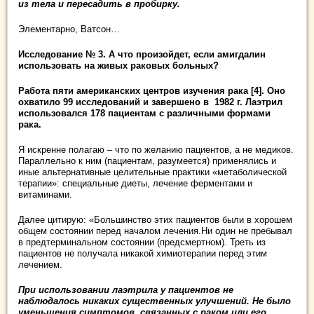
из тела и пересадить в пробирку.
Элементарно, Ватсон…
Исследование № 3. А что произойдет, если амигдалин
использовать на живых раковых больных?
Работа пяти американских центров изучения рака [4]. Оно
охватило 99 исследований и завершено в 1982 г. Лаэтрил
использовался 178 пациентам с различными формами
рака.
Я искренне полагаю – что по желанию пациентов, а не медиков.
Параллельно к ним (пациентам, разумеется) применялись и
иные альтернативные целительные практики «метаболической
терапии»: специальные диеты, лечение ферментами и
витаминами.
Далее цитирую: «Большинство этих пациентов были в хорошем
общем состоянии перед началом лечения.Ни один не пребывал
в предтерминальном состоянии (предсмертном). Треть из
пациентов не получала никакой химиотерапии перед этим
лечением.
При использовании лаэтрила у пациентов не
наблюдалось никаких существенных улучшений. Не было
уменьшения симптомов, связанных с раком или его