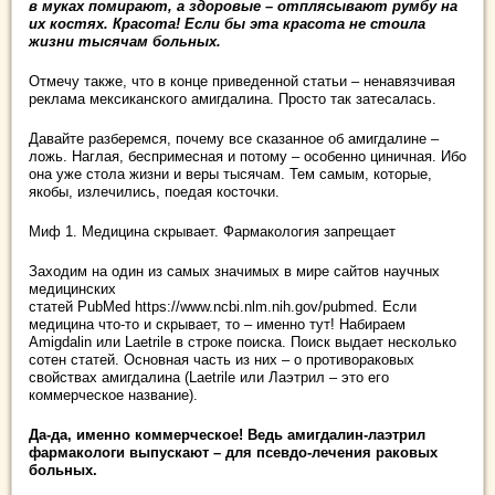
в муках помирают, а здоровые – отплясывают румбу на
их костях. Красота! Если бы эта красота не стоила
жизни тысячам больных.
Отмечу также, что в конце приведенной статьи – ненавязчивая
реклама мексиканского амигдалина. Просто так затесалась.
Давайте разберемся, почему все сказанное об амигдалине –
ложь. Наглая, беспримесная и потому – особенно циничная. Ибо
она уже стола жизни и веры тысячам. Тем самым, которые,
якобы, излечились, поедая косточки.
Миф 1. Медицина скрывает. Фармакология запрещает
Заходим на один из самых значимых в мире сайтов научных
медицинских
статей PubMed https://www.ncbi.nlm.nih.gov/pubmed. Если
медицина что-то и скрывает, то – именно тут! Набираем
Amigdalin или Laetrile в строке поиска. Поиск выдает несколько
сотен статей. Основная часть из них – о противораковых
свойствах амигдалина (Laetrile или Лаэтрил – это его
коммерческое название).
Да-да, именно коммерческое! Ведь амигдалин-лаэтрил
фармакологи выпускают – для псевдо-лечения раковых
больных.