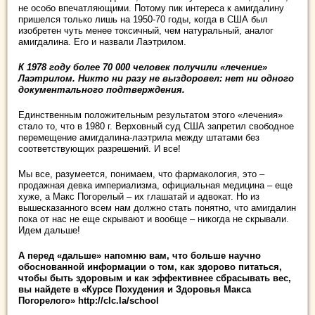
не особо впечатляющими. Потому пик интереса к амигдалину
пришелся только лишь на 1950-70 годы, когда в США был
изобретен чуть менее токсичный, чем натуральный, аналог
амигдалина. Его и назвали Лаэтрилом.
К 1978 году более 70 000 человек получили «лечение»
Лаэтрилом. Никто ни разу не выздоровел: нет ни одного
документального подтверждения.
Единственным положительным результатом этого «лечения»
стало то, что в 1980 г. Верховный суд США запретил свободное
перемещение амигдалина-лаэтрила между штатами без
соответствующих разрешений. И все!
Мы все, разумеется, понимаем, что фармакология, это –
продажная девка империализма, официальная медицина – еще
хуже, а Макс Погорелый – их глашатай и адвокат. Но из
вышесказанного всем нам должно стать понятно, что амигдалин
пока от нас не еще скрывают и вообще – никогда не скрывали.
Идем дальше!
А перед «дальше» напомню вам, что больше научно
обоснованной информации о том, как здорово питаться,
чтобы быть здоровым и как эффективнее сбрасывать вес,
вы найдете в «Курсе Похудения и Здоровья Макса
Погорелого»
http://clc.la/school