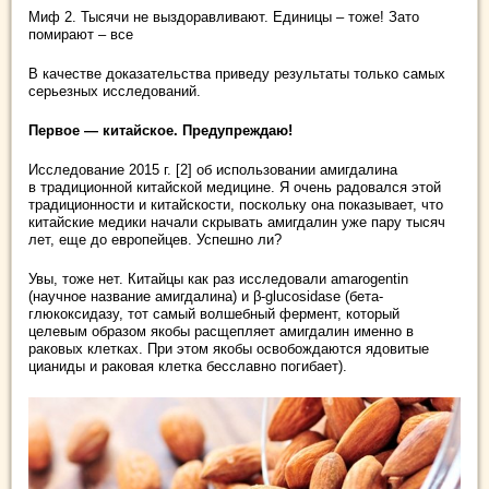
Миф 2. Тысячи не выздоравливают. Единицы – тоже! Зато
помирают – все
В качестве доказательства приведу результаты только самых
серьезных исследований.
Первое — китайское. Предупреждаю!
Исследование 2015 г. [2] об использовании амигдалина
в традиционной китайской медицине. Я очень радовался этой
традиционности и китайскости, поскольку она показывает, что
китайские медики начали скрывать амигдалин уже пару тысяч
лет, еще до европейцев. Успешно ли?
Увы, тоже нет. Китайцы как раз исследовали amarogentin
(научное название амигдалина) и β-glucosidase (бета-
глюкоксидазу, тот самый волшебный фермент, который
целевым образом якобы расщепляет амигдалин именно в
раковых клетках. При этом якобы освобождаются ядовитые
цианиды и раковая клетка бесславно погибает).