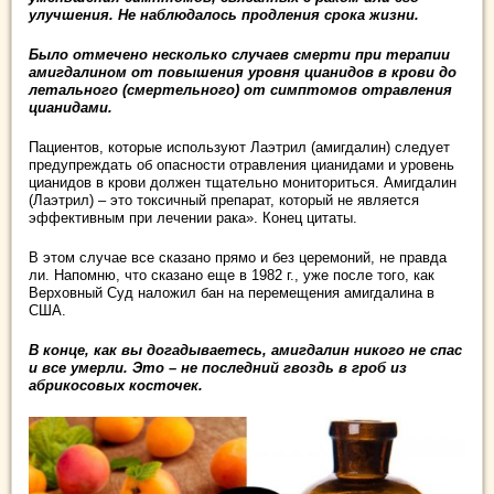
улучшения. Не наблюдалось продления срока жизни.
Было отмечено несколько случаев смерти при терапии
амигдалином от повышения уровня цианидов в крови до
летального (смертельного) от симптомов отравления
цианидами.
Пациентов, которые используют Лаэтрил (амигдалин) следует
предупреждать об опасности отравления цианидами и уровень
цианидов в крови должен тщательно мониториться. Амигдалин
(Лаэтрил) – это токсичный препарат, который не является
эффективным при лечении рака». Конец цитаты.
В этом случае все сказано прямо и без церемоний, не правда
ли. Напомню, что сказано еще в 1982 г., уже после того, как
Верховный Суд наложил бан на перемещения амигдалина в
США.
В конце, как вы догадываетесь, амигдалин никого не спас
и все умерли. Это – не последний гвоздь в гроб из
абрикосовых косточек.