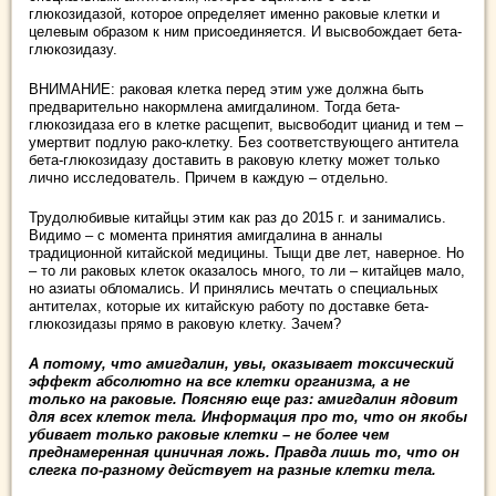
глюкозидазой, которое определяет именно раковые клетки и
целевым образом к ним присоединяется. И высвобождает бета-
глюкозидазу.
ВНИМАНИЕ: раковая клетка перед этим уже должна быть
предварительно накормлена амигдалином. Тогда бета-
глюкозидаза его в клетке расщепит, высвободит цианид и тем –
умертвит подлую рако-клетку. Без соответствующего антитела
бета-глюкозидазу доставить в раковую клетку может только
лично исследователь. Причем в каждую – отдельно.
Трудолюбивые китайцы этим как раз до 2015 г. и занимались.
Видимо – с момента принятия амигдалина в анналы
традиционной китайской медицины. Тыщи две лет, наверное. Но
– то ли раковых клеток оказалось много, то ли – китайцев мало,
но азиаты обломались. И принялись мечтать о специальных
антителах, которые их китайскую работу по доставке бета-
глюкозидазы прямо в раковую клетку. Зачем?
А потому, что амигдалин, увы, оказывает токсический
эффект абсолютно на все клетки организма, а не
только на раковые. Поясняю еще раз: амигдалин ядовит
для всех клеток тела. Информация про то, что он якобы
убивает только раковые клетки – не более чем
преднамеренная циничная ложь. Правда лишь то, что он
слегка по-разному действует на разные клетки тела.