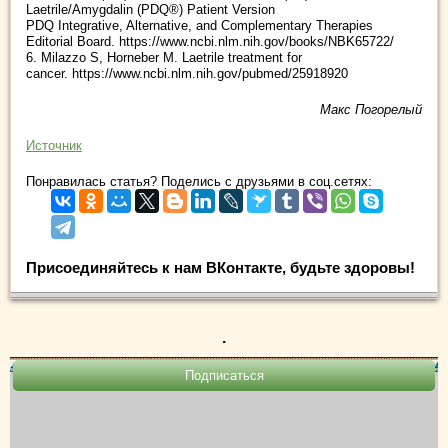
Laetrile/Amygdalin (PDQ®) Patient Version
PDQ Integrative, Alternative, and Complementary Therapies
Editorial Board. https://www.ncbi.nlm.nih.gov/books/NBK65722/
6. Milazzo S, Horneber M. Laetrile treatment for
cancer. https://www.ncbi.nlm.nih.gov/pubmed/25918920
Макс Погорелый
Источник
Понравилась статья? Поделись с друзьями в соц.сетях:
Присоединяйтесь к нам ВКонтакте, будьте здоровы!
.