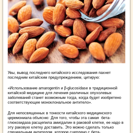
Увы, вывод последнего китайского исследования пахнет
последним китайским предупреждением, цитирую:
«Использование amarogentin и β-glucosidase в традиционной
китайской медицине для лечения различных опухолевых
заболеваний станет возможным тогда, когда будет изобретено
соответствующее моноклональное антитело».
Для непосвященных в тонкости китайского медицинского
церемониала объясню: Для того, чтобы эта самая бета-
глюкозидаза расщепила амигдалин в раковой клетке, ее надо в
эту раковую клетку доставить. Это можно сделать только
специальным антителом, которое сцеплено с бета-