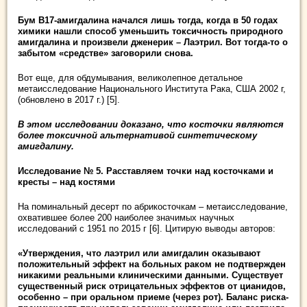
Бум В17-амигдалина начался лишь тогда, когда в 50 годах
химики нашли способ уменьшить токсичность природного
амигдалина и произвели дженерик – Лаэтрил. Вот тогда-то о
забытом «средстве» заговорили снова.
Вот еще, для обдумывания, великолепное детальное
метаисследование Национального Института Рака, США 2002 г,
(обновлено в 2017 г.) [5].
В этом исследовании доказано, что косточки являются
более токсичной альтернативой синтетическому
амигдалину.
Исследование № 5. Расставляем точки над косточками и
кресты – над костями
На поминальный десерт по абрикосточкам – метаисследование,
охватившее более 200 наиболее значимых научных
исследований с 1951 по 2015 г [6]. Цитирую выводы авторов:
«Утверждения, что лаэтрил или амигдалин оказывают
положительный эффект на больных раком не подтвержден
никакими реальными клиническими данными. Существует
существенный риск отрицательных эффектов от цианидов,
особенно – при оральном приеме (через рот). Баланс риска-