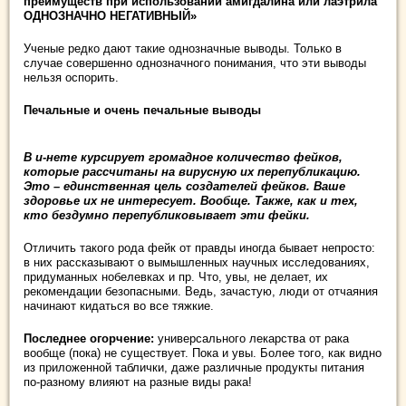
преимуществ при использовании амигдалина или лаэтрила
ОДНОЗНАЧНО НЕГАТИВНЫЙ»
Ученые редко дают такие однозначные выводы. Только в
случае совершенно однозначного понимания, что эти выводы
нельзя оспорить.
Печальные и очень печальные выводы
В и-нете курсирует громадное количество фейков,
которые рассчитаны на вирусную их перепубликацию.
Это – единственная цель создателей фейков. Ваше
здоровье их не интересует. Вообще. Также, как и тех,
кто бездумно перепубликовывает эти фейки.
Отличить такого рода фейк от правды иногда бывает непросто:
в них рассказывают о вымышленных научных исследованиях,
придуманных нобелевках и пр. Что, увы, не делает, их
рекомендации безопасными. Ведь, зачастую, люди от отчаяния
начинают кидаться во все тяжкие.
Последнее огорчение
:
универсального лекарства от рака
вообще (пока) не существует. Пока и увы. Более того, как видно
из приложенной таблички, даже различные продукты питания
по-разному влияют на разные виды рака!