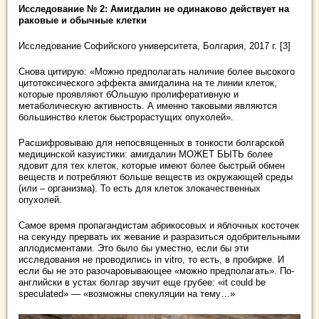
Исследование № 2: Амигдалин не одинаково действует на
раковые и обычные клетки
Исследование Софийского университета, Болгария, 2017 г. [3]
Снова цитирую: «Можно предполагать наличие более высокого
цитотоксического эффекта амигдалина на те линии клеток,
которые проявляют бОльшую пролиферативную и
метаболическую активность. А именно таковыми являются
большинство клеток быстрорастущих опухолей».
Расшифровываю для непосвященных в тонкости болгарской
медицинской казуистики: амигдалин МОЖЕТ БЫТЬ более
ядовит для тех клеток, которые имеют более быстрый обмен
веществ и потребляют больше веществ из окружающей среды
(или – организма). То есть для клеток злокачественных
опухолей.
Самое время пропагандистам абрикосовых и яблочных косточек
на секунду прервать их жевание и разразиться одобрительными
аплодисментами. Это было бы уместно, если бы эти
исследования не проводились in vitro, то есть, в пробирке. И
если бы не это разочаровывающее «можно предполагать». По-
английски в устах болгар звучит еще грубее: «it could be
speculated» — «возможны спекуляции на тему…»