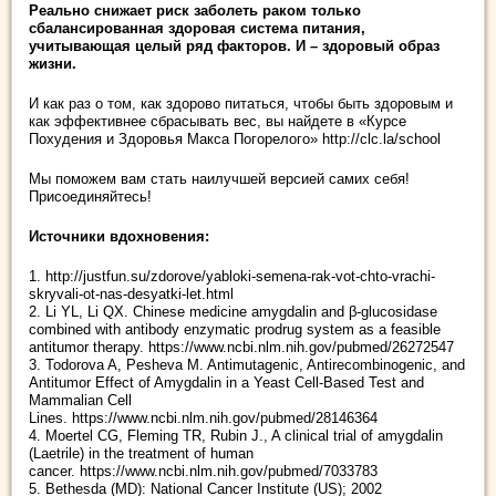
Реально снижает риск заболеть раком только
сбалансированная здоровая система питания,
учитывающая целый ряд факторов. И – здоровый образ
жизни.
И как раз о том, как здорово питаться, чтобы быть здоровым и
как эффективнее сбрасывать вес, вы найдете в «Курсе
Похудения и Здоровья Макса Погорелого» http://clc.la/school
Мы поможем вам стать наилучшей версией самих себя!
Присоединяйтесь!
Источники вдохновения:
1. http://justfun.su/zdorove/yabloki-semena-rak-vot-chto-vrachi-
skryvali-ot-nas-desyatki-let.html
2. Li YL, Li QX. Chinese medicine amygdalin and β-glucosidase
combined with antibody enzymatic prodrug system as a feasible
antitumor therapy. https://www.ncbi.nlm.nih.gov/pubmed/26272547
3. Todorova A, Pesheva M. Antimutagenic, Antirecombinogenic, and
Antitumor Effect of Amygdalin in a Yeast Cell-Based Test and
Mammalian Cell
Lines. https://www.ncbi.nlm.nih.gov/pubmed/28146364
4. Moertel CG, Fleming TR, Rubin J., A clinical trial of amygdalin
(Laetrile) in the treatment of human
cancer. https://www.ncbi.nlm.nih.gov/pubmed/7033783
5. Bethesda (MD): National Cancer Institute (US); 2002