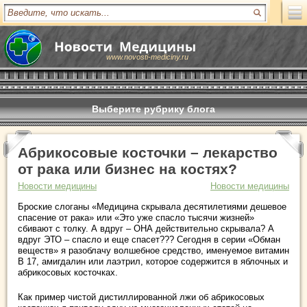
www.novosti-mediciny.ru
Выберите рубрику блога
Абрикосовые косточки – лекарство
от рака или бизнес на костях?
Новости медицины
Новости медицины
Броские слоганы «Медицина скрывала десятилетиями дешевое
спасение от рака» или «Это уже спасло тысячи жизней»
сбивают с толку. А вдруг – ОНА действительно скрывала? А
вдруг ЭТО – спасло и еще спасет??? Сегодня в серии «Обман
веществ» я разоблачу волшебное средство, именуемое витамин
В 17, амигдалин или лаэтрил, которое содержится в яблочных и
абрикосовых косточках.
Как пример чистой дистиллированной лжи об абрикосовых