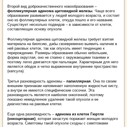
Второй вид доброкачественного новообразования –
фолликулярная аденома щитовидной железы
. Чаще всего
образование развивается у людей молодого возраста, и состоит
оно из фолликулярных клеток, откуда пошло и его название.
Существует несколько подвидов – в зависимости от клеток,
составляющих основу опухоли.
Фолликулярная аденома щитовидной железы требует взятия
материала на биопсию, дабы своевременно выявить наличие в
ней раковых клеток, так как опухоль имеет тенденцию к
перерождению. Размеры образования обычно небольшие,
форма округлая, оно не спаяно с окружающими тканями и
поэтому легко двигается при пальпации. Характерным для него
является ободок и четко выраженное внутреннее пространство
(капсула).
Третья разновидность аденомы –
папиллярная
. Она по своим
внешним признакам напоминает наполненную жидкостью кисту,
а внутри ее имеются специфические сосочки. Эта
разновидность является наиболее онкогенной, поэтому
показано немедленное удаление такой опухоли и ее
диагностика на раковые клетки.
Еще одна разновидность –
аденома из клеток Гюртле
(онкоцитарная)
, которая зачастую поражает женщин молодого
возраста. Симптомы такой опухоли сходны с симптомами