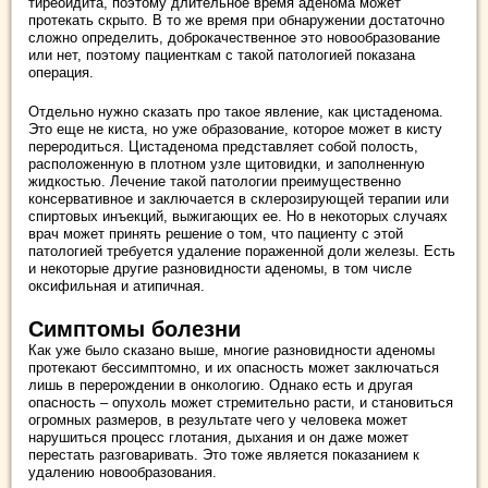
тиреоидита, поэтому длительное время аденома может
протекать скрыто. В то же время при обнаружении достаточно
сложно определить, доброкачественное это новообразование
или нет, поэтому пациенткам с такой патологией показана
операция.
Отдельно нужно сказать про такое явление, как цистаденома.
Это еще не киста, но уже образование, которое может в кисту
переродиться. Цистаденома представляет собой полость,
расположенную в плотном узле щитовидки, и заполненную
жидкостью. Лечение такой патологии преимущественно
консервативное и заключается в склерозирующей терапии или
спиртовых инъекций, выжигающих ее. Но в некоторых случаях
врач может принять решение о том, что пациенту с этой
патологией требуется удаление пораженной доли железы. Есть
и некоторые другие разновидности аденомы, в том числе
оксифильная и атипичная.
Симптомы болезни
Как уже было сказано выше, многие разновидности аденомы
протекают бессимптомно, и их опасность может заключаться
лишь в перерождении в онкологию. Однако есть и другая
опасность – опухоль может стремительно расти, и становиться
огромных размеров, в результате чего у человека может
нарушиться процесс глотания, дыхания и он даже может
перестать разговаривать. Это тоже является показанием к
удалению новообразования.