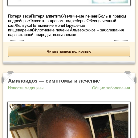
Потеря весаПотеря аппетитаУвеличение печениБоль в правом
подреберьеТяжесть в правом подреберьеОбесцвеченный
калЖелтухаПотемнение мочиНарушение
пищеваренияУплотнение печени Альвеококкоз – заболевания
паразитарной природы, вызываемое ...
Читать запись полностью
Амилоидоз — симптомы и лечение
Новости медицины
Общие заболевания