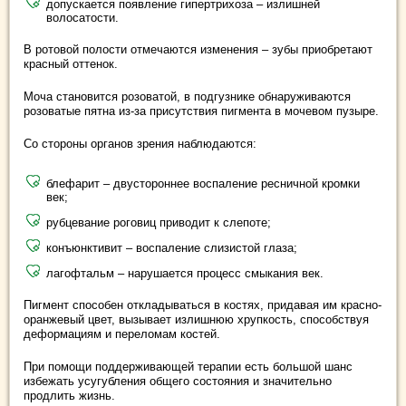
допускается появление гипертрихоза – излишней
волосатости.
В ротовой полости отмечаются изменения – зубы приобретают
красный оттенок.
Моча становится розоватой, в подгузнике обнаруживаются
розоватые пятна из-за присутствия пигмента в мочевом пузыре.
Со стороны органов зрения наблюдаются:
блефарит – двустороннее воспаление ресничной кромки
век;
рубцевание роговиц приводит к слепоте;
конъюнктивит – воспаление слизистой глаза;
лагофтальм – нарушается процесс смыкания век.
Пигмент способен откладываться в костях, придавая им красно-
оранжевый цвет, вызывает излишнюю хрупкость, способствуя
деформациям и переломам костей.
При помощи поддерживающей терапии есть большой шанс
избежать усугубления общего состояния и значительно
продлить жизнь.