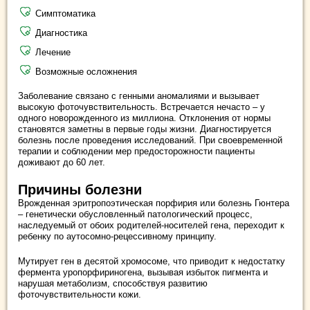
Симптоматика
Диагностика
Лечение
Возможные осложнения
Заболевание связано с генными аномалиями и вызывает
высокую фоточувствительность. Встречается нечасто – у
одного новорожденного из миллиона. Отклонения от нормы
становятся заметны в первые годы жизни. Диагностируется
болезнь после проведения исследований. При своевременной
терапии и соблюдении мер предосторожности пациенты
доживают до 60 лет.
Причины болезни
Врожденная эритропоэтическая порфирия или болезнь Гюнтера
– генетически обусловленный патологический процесс,
наследуемый от обоих родителей-носителей гена, переходит к
ребенку по аутосомно-рецессивному принципу.
Мутирует ген в десятой хромосоме, что приводит к недостатку
фермента уропорфириногена, вызывая избыток пигмента и
нарушая метаболизм, способствуя развитию
фоточувствительности кожи.