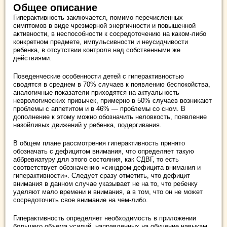
Общее описание
Гиперактивность заключается, помимо перечисленных
симптомов в виде чрезмерной энергичности и повышенной
активности, в неспособности к сосредоточению на каком-либо
конкретном предмете, импульсивности и неусидчивости
ребенка, в отсутствии контроля над собственными же
действиями.
Поведенческие особенности детей с гиперактивностью
сводятся в среднем в 70% случаев к появлению беспокойства,
аналогичные показатели приходятся на актуальность
неврологических привычек, примерно в 50% случаев возникают
проблемы с аппетитом и в 46% — проблемы со сном. В
дополнение к этому можно обозначить неловкость, появление
назойливых движений у ребенка, подергивания.
В общем плане рассмотрения гиперактивность принято
обозначать с дефицитом внимания, что определяет такую
аббревиатуру для этого состояния, как СДВГ, то есть
соответствует обозначению «синдром дефицита внимания и
гиперактивности». Следует сразу отметить, что дефицит
внимания в данном случае указывает не на то, что ребенку
уделяют мало времени и внимания, а в том, что он не может
сосредоточить свое внимание на чем-либо.
Гиперактивность определяет необходимость в приложении
большего объема усилий, направленных на обучение навыкам