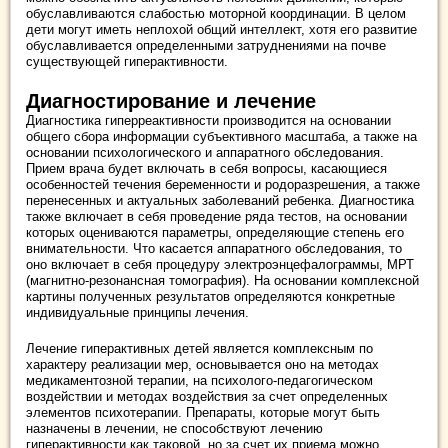
обуславливаются слабостью моторной координации. В целом
дети могут иметь неплохой общий интеллект, хотя его развитие
обуславливается определенными затруднениями на почве
существующей гиперактивности.
Диагностирование и лечение
Диагностика гиперреактивности производится на основании
общего сбора информации субъективного масштаба, а также на
основании психологического и аппаратного обследования.
Прием врача будет включать в себя вопросы, касающиеся
особенностей течения беременности и родоразрешения, а также
перенесенных и актуальных заболеваний ребенка. Диагностика
также включает в себя проведение ряда тестов, на основании
которых оцениваются параметры, определяющие степень его
внимательности. Что касается аппаратного обследования, то
оно включает в себя процедуру электроэнцефалограммы, МРТ
(магнитно-резонансная томография). На основании комплексной
картины полученных результатов определяются конкретные
индивидуальные принципы лечения.
Лечение гиперактивных детей является комплексным по
характеру реализации мер, основывается оно на методах
медикаментозной терапии, на психолого-педагогическом
воздействии и методах воздействия за счет определенных
элементов психотерапии. Препараты, которые могут быть
назначены в лечении, не способствуют лечению
гиперактивности как таковой, но за счет их приема можно