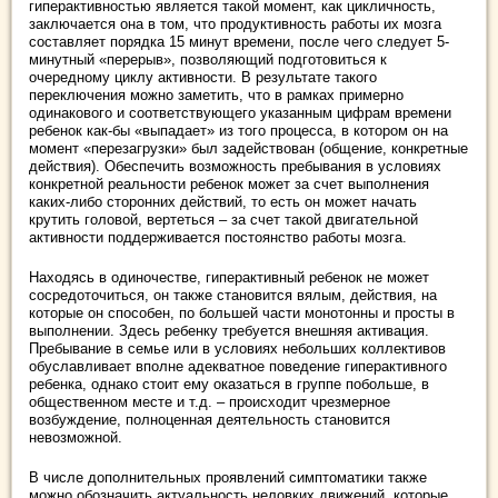
гиперактивностью является такой момент, как цикличность,
заключается она в том, что продуктивность работы их мозга
составляет порядка 15 минут времени, после чего следует 5-
минутный «перерыв», позволяющий подготовиться к
очередному циклу активности. В результате такого
переключения можно заметить, что в рамках примерно
одинакового и соответствующего указанным цифрам времени
ребенок как-бы «выпадает» из того процесса, в котором он на
момент «перезагрузки» был задействован (общение, конкретные
действия). Обеспечить возможность пребывания в условиях
конкретной реальности ребенок может за счет выполнения
каких-либо сторонних действий, то есть он может начать
крутить головой, вертеться – за счет такой двигательной
активности поддерживается постоянство работы мозга.
Находясь в одиночестве, гиперактивный ребенок не может
сосредоточиться, он также становится вялым, действия, на
которые он способен, по большей части монотонны и просты в
выполнении. Здесь ребенку требуется внешняя активация.
Пребывание в семье или в условиях небольших коллективов
обуславливает вполне адекватное поведение гиперактивного
ребенка, однако стоит ему оказаться в группе побольше, в
общественном месте и т.д. – происходит чрезмерное
возбуждение, полноценная деятельность становится
невозможной.
В числе дополнительных проявлений симптоматики также
можно обозначить актуальность неловких движений, которые