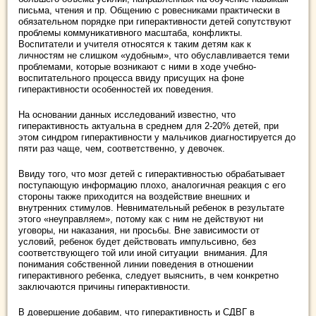
письма, чтения и пр. Общению с ровесниками практически в
обязательном порядке при гиперактивности детей сопутствуют
проблемы коммуникативного масштаба, конфликты.
Воспитатели и учителя относятся к таким детям как к
личностям не слишком «удобным», что обуславливается теми
проблемами, которые возникают с ними в ходе учебно-
воспитательного процесса ввиду присущих на фоне
гиперактивности особенностей их поведения.
На основании данных исследований известно, что
гиперактивность актуальна в среднем для 2-20% детей, при
этом синдром гиперактивности у мальчиков диагностируется до
пяти раз чаще, чем, соответственно, у девочек.
Ввиду того, что мозг детей с гиперактивностью обрабатывает
поступающую информацию плохо, аналогичная реакция с его
стороны также приходится на воздействие внешних и
внутренних стимулов. Невнимательный ребенок в результате
этого «неуправляем», потому как с ним не действуют ни
уговоры, ни наказания, ни просьбы. Вне зависимости от
условий, ребенок будет действовать импульсивно, без
соответствующего той или иной ситуации внимания. Для
понимания собственной линии поведения в отношении
гиперактивного ребенка, следует выяснить, в чем конкретно
заключаются причины гиперактивности.
В довершение добавим, что гиперактивность и СДВГ в