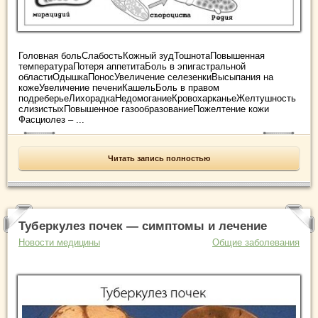
Головная больСлабостьКожный зудТошнотаПовышенная
температураПотеря аппетитаБоль в эпигастральной
областиОдышкаПоносУвеличение селезенкиВысыпания на
кожеУвеличение печениКашельБоль в правом
подреберьеЛихорадкаНедомоганиеКровохарканьеЖелтушность
слизистыхПовышенное газообразованиеПожелтение кожи
Фасциолез – ...
Читать запись полностью
Туберкулез почек — симптомы и лечение
Новости медицины
Общие заболевания