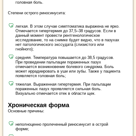
головная боль.
Степени острого риносинусита:
легкая. В этом случае симптоматика выражена не ярко.
Отмечается гипертермия до 37,5–38 градусов. Если в
данный момент провести рентгенологическое
исследование, то на снимке будет видно, что в пазухах
нет патологического экссудата (слизистого или
гнойного);
средняя. Температура повышается до 38,5 градусов.
При проведении пальпации пораженных пазух
отмечается возникновение болевого синдрома. Боль
может иррадиировать в уши или зубы. Также у пациента
появляется головная боль;
тяжелая. Выраженная гипертермия. При пальпации
пораженных пазух проявляется сильная боль.
Визуально отмечается отек в области щек.
Хроническая форма
Основные причины:
неполноценно пролеченный риносинусит в острой
форме;