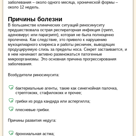
заболевания – около одного месяца, хронической формы –
около 12 недель.
Причины болезни
В большинстве клинических ситуаций риносинуситу
предшествовала острая респираторная инфекция (грипп,
аденовирус или парагрипп), которая не была полноценно
пролечена. Как следствие, это привело к нарушению
мукоцилиарного клиренса и работы ресничек, выводящих
продуцируемую слизь за пределы носа. Секрет застаивается, и
в нем начинают активно размножаться патогенные
микроорганизмы. Это основная причина прогрессирования
заболевания.
Возбудители риносинусита:
бактериальные агенты, такие как синегнойная палочка,
стрептококк, стафилококк и прочее;
грибки из рода кандида или аспергилла;
плесневые грибки.
Причины развития недуга:
бронхиальная астма;