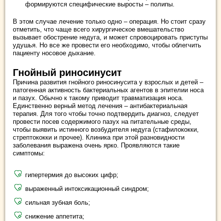
формируются специфические выросты – полипы.
В этом случае лечение только одно – операция. Но стоит сразу
отметить, что чаще всего хирургическое вмешательство
вызывает обострение недуга, и может спровоцировать приступы
удушья. Но все же провести его необходимо, чтобы облегчить
пациенту носовое дыхание.
Гнойный риносинусит
Причина развития гнойного риносинусита у взрослых и детей –
патогенная активность бактериальных агентов в эпителии носа
и пазух. Обычно к такому приводит травматизация носа.
Единственно верный метод лечения – антибактериальная
терапия. Для того чтобы точно подтвердить диагноз, следует
провести посев содержимого пазух на питательные среды,
чтобы выявить истинного возбудителя недуга (стафилококки,
стрептококки и прочее). Клиника при этой разновидности
заболевания выражена очень ярко. Проявляются такие
симптомы:
гипертермия до высоких цифр;
выраженный интоксикационный синдром;
сильная зубная боль;
снижение аппетита;