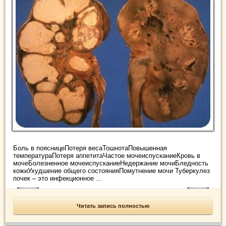
Боль в поясницеПотеря весаТошнотаПовышенная
температураПотеря аппетитаЧастое мочеиспусканиеКровь в
мочеБолезненное мочеиспусканиеНедержание мочиБледность
кожиУхудшение общего состоянияПомутнение мочи Туберкулез
почек – это инфекционное ...
Читать запись полностью