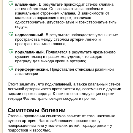
клапанный.
В результате происходит стеноз клапана
легочной артерии. Он возникает из-за проблем с
изначальным строением клапана. В зависимости от
количества поражения створок, различают
одностворчатые, двустворчатые и трехстворчатые типы
недуга;
надклапанный.
В результате наблюдается уменьшение
пространства между стволом артерии легких и
пространства ниже клапана;
подклапанный.
Появляется в результате чрезмерного
сужения мышц в правом желудочке, что создает
преграду для выхода крови в артерию;
периферический.
Представлен стенозами различной
локализации.
Стоит заметить, что подклапанный, а также клапанный стеноз
легочной артерии часто проявляется одновременно с другими
видами пороков сердца. К ним относят следующие пороки:
тетрада Фалло, транспозиция сосудов и прочие.
Симптомы болезни
Степень проявления симптомов зависит от того, насколько
сужена артерия. Часто заболевание проявляется у
новорожденных или у маленьких детей, гораздо реже – у
подростков и взрослых.