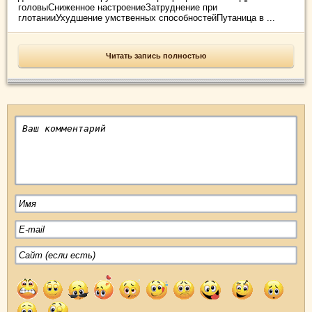
головыСниженное настроениеЗатруднение при
глотанииУхудшение умственных способностейПутаница в ...
Читать запись полностью