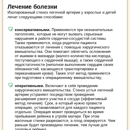
Лечение болезни
Изолированный стеноз легочной артерии у взрослых и детей
лечат следующими способами:
консервативными.
Применяются при незначительных
патологиях, которые не могут вызвать серьезные
нарушения в работе сердечно-сосудистой системы.
Также применяются, когда родители пациента
отказываются от лечения с помощью хирургического
вмешательства. Они помогают облегчить осложнения
от ишемии в миокарде (малого количества кислорода,
поступающего к сердечной мышце), а также сердечной
недостаточности (неполное выполнение сердцем своих
обязанностей, касающихся транспортировки и
перекачивания крови). Также этот метод применяется
при подготовке к операционному вмешательству;
оперативными.
Включают в себя проведение
хирургического вмешательства. Стеноз устья легочной
артерии устраняют посредством проведения
расширения узкого участка в сосуде (эффективный
метод лечения). Срок, в который нужно провести
операцию, устанавливается для каждого пациента
отдельно. Операция может проводиться во время
пребывания ребенка в утробе матери. При этом
маточные стенки разрезаются, а плод оперируется. Чем
раньше будет произведено лечение, тем лучше для
здоровья ребенка.