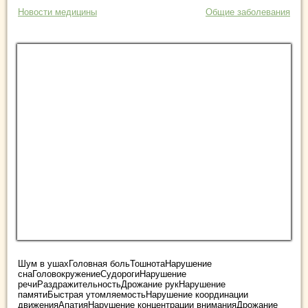
Новости медицины
Общие заболевания
Шум в ушахГоловная больТошнотаНарушение
снаГоловокружениеСудорогиНарушение
речиРаздражительностьДрожание рукНарушение
памятиБыстрая утомляемостьНарушение координации
движенияАпатияНарушение концентрации вниманияДрожание