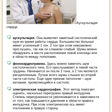
Аускультация
сердца
аускультация.
Она выявляет заметный систолический
шум во время работы сердца. Большинство больных
имеет усиленный 1 тон. 2 тон при этом невозможно
прослушать, так как он слишком слабый. Шумы можно
обнаружить в месте расположения левой ключицы или
в области между лопатками;
фонокардиограмма.
Здесь можно заметить шум
систолического типа. Его прослушивают в левой части
грудины. Начинается он после 1 тона, а 2 тон является
расщепленным. Лучше всего шумы слышно во второй
части систолы. Еще один признак патологии – шум
изгнания, проявляющийся в систоле;
электрическая кардиография.
Этот метод помогает
оценить, насколько перегружен правый желудочек.
Степень перегруженности увеличивается в зависимости
от того, как повышается давление в области правого
желудочка. При этом электрическая ось имеет
отклонение в правую сторону.