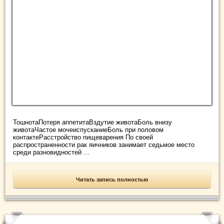
ТошнотаПотеря аппетитаВздутие животаБоль внизу
животаЧастое мочеиспусканиеБоль при половом
контактеРасстройство пищеварения По своей
распространенности рак яичников занимает седьмое место
среди разновидностей ...
Читать запись полностью