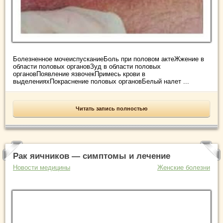
Болезненное мочеиспусканиеБоль при половом актеЖжение в
области половых органовЗуд в области половых
органовПоявление язвочекПримесь крови в
выделенияхПокраснение половых органовБелый налет ...
Читать запись полностью
Рак яичников — симптомы и лечение
Новости медицины
Женские болезни