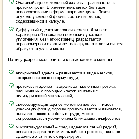
Очаговый аденоз молочной железы – развивается в
протоках груди. В железе появляется большое
новообразование в форме шара или диска. Такая
опухоль узелковой формы состоит из долек,
содержащихся в капсуле.
Диффузный аденоз молочной железы. Для него
характерно образование нескольких участков
уплотнения, без четких границ, разрастается
неравномерно и охватывает всю грудь, а в дальнейшем
образуются узлы и кисты.
По типу разросшихся эпителиальных клеток различают:
апокриновый аденоз – развивается в виде узелков,
которые повторяют форму груди;
протоковый аденоз – затрагивает молочные протоки,
расширяя их с помощью клеток эпителия с
цилиндрической метаплазией;
склерозирующий аденоз молочной железы – имеет
узелковую форму, хорошо прощупывается и двигается,
вызывает тяжесть и боль в груди, может
сопровождаться увеличением ближайших лимфоузлов;
микрогландулярный – среди аденозов самый редкий,
связан с разрастанием мельчайших протоков, ткани не
сдавливаются и не склерозируют;