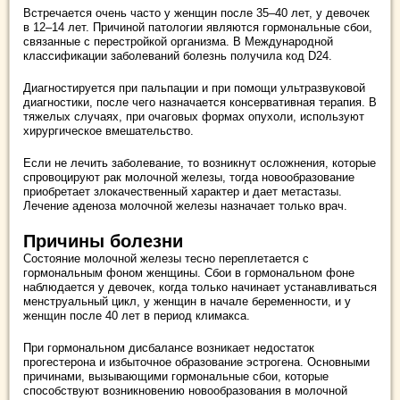
Встречается очень часто у женщин после 35–40 лет, у девочек
в 12–14 лет. Причиной патологии являются гормональные сбои,
связанные с перестройкой организма. В Международной
классификации заболеваний болезнь получила код D24.
Диагностируется при пальпации и при помощи ультразвуковой
диагностики, после чего назначается консервативная терапия. В
тяжелых случаях, при очаговых формах опухоли, используют
хирургическое вмешательство.
Если не лечить заболевание, то возникнут осложнения, которые
спровоцируют рак молочной железы, тогда новообразование
приобретает злокачественный характер и дает метастазы.
Лечение аденоза молочной железы назначает только врач.
Причины болезни
Состояние молочной железы тесно переплетается с
гормональным фоном женщины. Сбои в гормональном фоне
наблюдается у девочек, когда только начинает устанавливаться
менструальный цикл, у женщин в начале беременности, и у
женщин после 40 лет в период климакса.
При гормональном дисбалансе возникает недостаток
прогестерона и избыточное образование эстрогена. Основными
причинами, вызывающими гормональные сбои, которые
способствуют возникновению новообразования в молочной