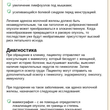
увеличение лимфоузлов под мышками;
усиливающийся болевой синдром перед менструацией.
Лечение аденоза молочной железы должно быть
незамедлительным, так как патология из доброкачественной
опухоли может преобразоваться в злокачественную. Когда
новообразование превращается в раковую опухоль, то
последствия уже будут необратимыми: присутствует высокий
риск летального исхода.
Диагностика
При обращении в клинику, пациентку отправляют на
консультацию к маммологу, который беседует с женщиной,
изучает историю болезни, выслушивает жалобы, выясняет
наличие параллельных недугов по гинекологии. Затем
проводится осмотр груди. Пациентку могут отправить на
дополнительный осмотр к гинекологу, эндокринологу, онкологу,
иммунологу.
При подозрении на такое заболевание, как аденоз молочной
железы, назначаются следующие исследования:
маммография – с ее помощью определяется
локализация опухоли, ее границы и степень
распространения, рентгенограмма показывает