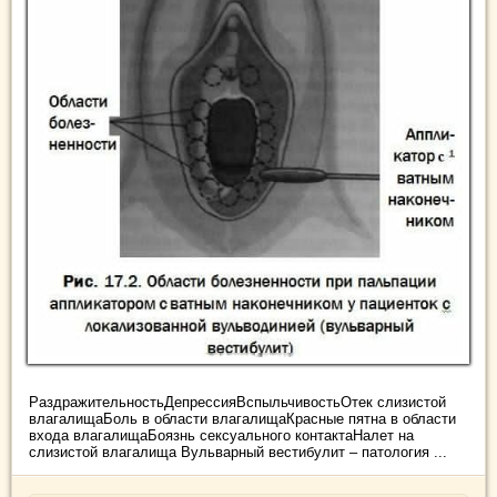
РаздражительностьДепрессияВспыльчивостьОтек слизистой
влагалищаБоль в области влагалищаКрасные пятна в области
входа влагалищаБоязнь сексуального контактаНалет на
слизистой влагалища Вульварный вестибулит – патология ...