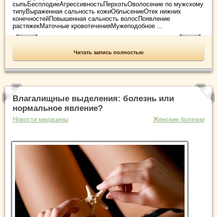
сыпьБесплодиеАгрессивностьПерхотьОволосение по мужскому
типуВыраженная сальность кожиОблысениеОтек нижних
конечностейПовышенная сальность волосПоявление
растяжекМаточные кровотеченияМужеподобное ...
Читать запись полностью
Влагалищные выделения: болезнь или
нормальное явление?
Новости медицины
Женские болезни