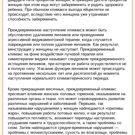
женщин при этом еще могут забеременеть и родить здорового
ребенка. При обычном климаксе выхода яйцеклетки не
происходит, вследствие чего женщина уже утрачивает
способность забеременеть.
Преждевременное наступление климакса может быть
обусловлено удалением яичников или проведением
агрессивной медикаментозной терапии, когда случается
повреждение или полное удаление яичников. Как результат,
менструация у женщины не наступает. Преждевременный
климакс на фоне воздействия лучевой терапии или
химиотерапии медики называют синдромом преждевременного
истощения яичников, при котором их работа осуществляется не
в полную силу. Угасание функции яичников может происходить
на протяжении нескольких лет или десятилетий до момента
наступления нормального климактерического периода.
Кроме прекращения месячных, преждевременный климакс
пресекает влияние женских половых гормонов, оказываемое на
различные органы и ткани, что может спровоцировать развитие
различных нарушений и заболеваний. Первыми, так
называемыми нарушениями у женщин наблюдаются «приливы
жара», повышение работы потовых желез, и как результат
повышается потливость, возникают перепады настроения,
ухудшение памяти и трудоспособности, а также проблемы со
сном. Затем наблюдаются средне-временные нарушения —
проблемы с мочеиспусканием, сухость во влагалище, проблемы