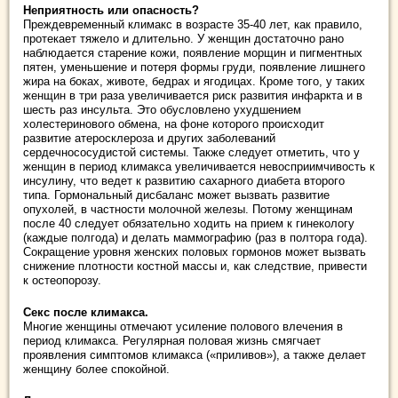
Неприятность или опасность?
Преждевременный климакс в возрасте 35-40 лет, как правило,
протекает тяжело и длительно. У женщин достаточно рано
наблюдается старение кожи, появление морщин и пигментных
пятен, уменьшение и потеря формы груди, появление лишнего
жира на боках, животе, бедрах и ягодицах. Кроме того, у таких
женщин в три раза увеличивается риск развития инфаркта и в
шесть раз инсульта. Это обусловлено ухудшением
холестеринового обмена, на фоне которого происходит
развитие атеросклероза и других заболеваний
сердечнососудистой системы. Также следует отметить, что у
женщин в период климакса увеличивается невосприимчивость к
инсулину, что ведет к развитию сахарного диабета второго
типа. Гормональный дисбаланс может вызвать развитие
опухолей, в частности молочной железы. Потому женщинам
после 40 следует обязательно ходить на прием к гинекологу
(каждые полгода) и делать маммографию (раз в полтора года).
Сокращение уровня женских половых гормонов может вызвать
снижение плотности костной массы и, как следствие, привести
к остеопорозу.
Секс после климакса.
Многие женщины отмечают усиление полового влечения в
период климакса. Регулярная половая жизнь смягчает
проявления симптомов климакса («приливов»), а также делает
женщину более спокойной.