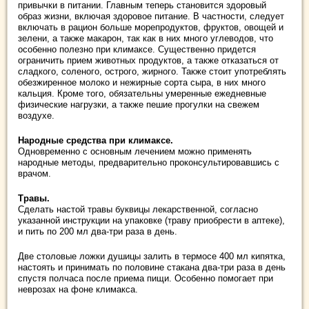
привычки в питании. Главным теперь становится здоровый
образ жизни, включая здоровое питание. В частности, следует
включать в рацион больше морепродуктов, фруктов, овощей и
зелени, а также макарон, так как в них много углеводов, что
особенно полезно при климаксе. Существенно придется
ограничить прием животных продуктов, а также отказаться от
сладкого, соленого, острого, жирного. Также стоит употреблять
обезжиренное молоко и нежирные сорта сыра, в них много
кальция. Кроме того, обязательны умеренные ежедневные
физические нагрузки, а также пешие прогулки на свежем
воздухе.
Народные средства при климаксе.
Одновременно с основным лечением можно применять
народные методы, предварительно проконсультировавшись с
врачом.
Травы.
Сделать настой травы буквицы лекарственной, согласно
указанной инструкции на упаковке (траву приобрести в аптеке),
и пить по 200 мл два-три раза в день.
Две столовые ложки душицы залить в термосе 400 мл кипятка,
настоять и принимать по половине стакана два-три раза в день
спустя полчаса после приема пищи. Особенно помогает при
неврозах на фоне климакса.