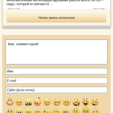
мочиУвеличение весаЖаждаНарушение работы мозга Гестоз –
недуг, который встречается ...
Читать запись полностью