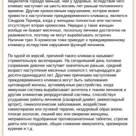
яйцеклеток гораздо меньше, чем у здоровых, вследствие чего
климакс наступает на шесть-восемь лет раньше положенного
времени. Другим хромосомным нарушением, которое может
привести к наступлению преждевременного климакса, является
Синдром Тернера, когда у женщины полностью или частично
отсутствует вторая хромосома. Нередко у таких женщин
вообще не бывает месячных, поскольку яичники достаточно не
развиваются, поэтому не могут вырабатывать эстроген.
Наличие трех Х-хромосом тоже приводит к преждевременному
климаксу вследствие нарушения функций яичников.
По одной из версий, причиной такого климакса называют
стремительную акселерацию. На сегодняшний день половое
созревание девочек наступает значительно раньше, средний
возраст наступления месячных снизился с четырнадцати до
десяти-одиннадцати лет. Другими причинами наступления
преждевременного климакса могут быть заболевания
щитовидной железы, аутоиммунные расстройства, когда
иммунная система вырабатывает антитела к тканям яичников и
другим элементам репродуктивной системы, способствуя
ухудшению работы яичников (сахарный диабет, ревматоидный
артрит), гинекологические заболевания, воздействие
химиотерапии или лучевой терапии, нездоровый образ жизни,
плохая экология, лишний вес или ожирение женщины,
неправильно подобранные противозачаточные таблетки, строгие
диеты или голодание, общее снижение иммунитета, чрезмерное
курение и т.д.