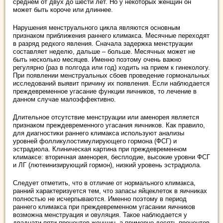
среднем от двух до шести лет. Но у некоторых женщин он
может быть короче или длиннее.
Нарушения менструального цикла являются основным
признаком приближения раннего климакса. Месячные переходят
в разряд редкого явления. Сначала задержка менструации
составляет неделю, дальше – больше. Месячных может не
быть несколько месяцев. Именно поэтому очень важно
регулярно (раз в полгода или год) ходить на прием к гинекологу.
При появлении менструальных сбоев проведение гормональных
исследований выявит причину их появления. Если наблюдается
преждевременное угасание функции яичников, то лечение в
данном случае малоэффективно.
Длительное отсутствие менструации или аменорея является
признаком преждевременного угасания яичников. Как правило,
для диагностики раннего климакса используют анализы
уровней фолликулостимулирующего гормона (ФСГ) и
эстрадиола. Клиническая картина при преждевременном
климаксе: вторичная аменорея, бесплодие, высокие уровни ФСГ
и ЛГ (лютеинизирующий гормон), низкий уровень эстрадиола.
Следует отметить, что в отличие от нормального климакса,
ранний характеризуется тем, что запасы яйцеклеток в яичниках
полностью не исчерпываются. Именно поэтому в период
раннего климакса при преждевременном угасании яичников
возможна менструация и овуляция. Такое наблюдается у
двадцати пяти процентов женщин, а примерно десять процентов