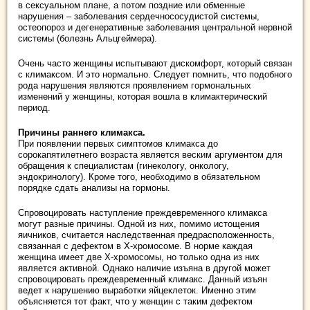
в сексуальном плане, а потом поздние или обменные
нарушения – заболевания сердечнососудистой системы,
остеопороз и дегенеративные заболевания центральной нервной
системы (болезнь Альцгеймера).
Очень часто женщины испытывают дискомфорт, который связан
с климаксом. И это нормально. Следует помнить, что подобного
рода нарушения являются проявлением гормональных
изменений у женщины, которая вошла в климактерический
период.
Причины раннего климакса.
При появлении первых симптомов климакса до
сорокапятилетнего возраста является веским аргументом для
обращения к специалистам (гинекологу, онкологу,
эндокринологу). Кроме того, необходимо в обязательном
порядке сдать анализы на гормоны.
Спровоцировать наступление преждевременного климакса
могут разные причины. Одной из них, помимо истощения
яичников, считается наследственная предрасположенность,
связанная с дефектом в Х-хромосоме. В норме каждая
женщина имеет две Х-хромосомы, но только одна из них
является активной. Однако наличие изъяна в другой может
спровоцировать преждевременный климакс. Данный изъян
ведет к нарушению выработки яйцеклеток. Именно этим
объясняется тот факт, что у женщин с таким дефектом