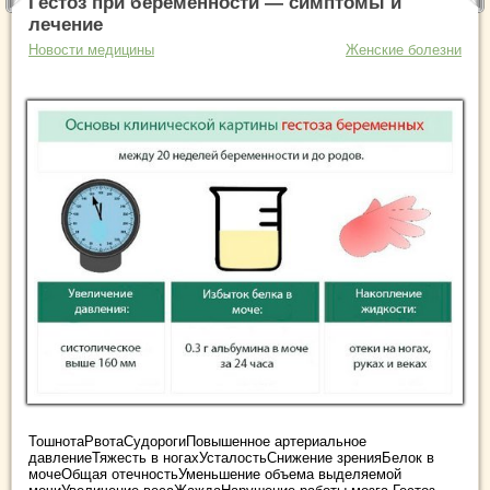
Гестоз при беременности — симптомы и
лечение
Новости медицины
Женские болезни
ТошнотаРвотаСудорогиПовышенное артериальное
давлениеТяжесть в ногахУсталостьСнижение зренияБелок в
мочеОбщая отечностьУменьшение объема выделяемой