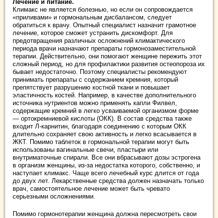
Лечение и питание.
Климакс не является болезнью, но если он сопровождается
«приливами» и гормональным дисбалансом, следует
обратиться к врачу. Опытный специалист назначит грамотное
лечение, которое сможет устранить дискомфорт. Для
предотвращения различных осложнений климактического
периода врачи назначают препараты гормонозаместительной
терапии. Действительно, они помогают женщине пережить этот
сложный период, но для профилактики развития остеопороза их
бывает недостаточно. Поэтому специалисты рекомендуют
принимать препараты с содержанием кремния, который
препятствует разрушению костной ткани и повышает
эластичность костей. Например, в качестве дополнительного
источника нутриентов можно применять капли Филвел,
содержащие кремний в легко усваиваемой организмом форме
— ортокремниевой кислоты (ОКК). В состав средства также
входит Л-карнитин, благодаря соединению с которым ОКК
длительно сохраняет свою активность и легко всасывается в
ЖКТ. Помимо таблеток в гормональной терапии могут быть
использованы вагинальные свечи, пластыри или
внутриматочные спирали. Все они вбрасывают дозы эстрогена
в организм женщины, из-за недостатка которого, собственно, и
наступает климакс. Чаще всего лечебный курс длится от года
до двух лет. Лекарственные средства должен назначать только
врач, самостоятельное лечение может быть чревато
серьезными осложнениями.
Помимо гормонотерапии женщина должна пересмотреть свои