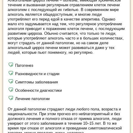
Алкогольный цирроз печени – болезнь, имеющая хроническое
течение и вызванная регулярным отравлением клеток печени
алкоголем с последующей их гибелью. В современном мире
алкоголь является общедоступным, и многие люди
употребляют его перед едой в качестве аперитива. Однако
мало кто задумывается над тем, что регулярное употребление
алкоголя приводит к поражению клеток печени, с последующим
развитием цирроза. Обычно считается, что только те люди,
которые употребляют алкоголь часто и в больших количествах,
могут страдать от данной патологии, но на самом деле
алкогольный цирроз печени может развиваться даже у тех
людей, которые пьют понемногу, но регулярно.
Патогенез
Разновидности и стадии
Симптомы заболевания
Особенности диагностики
Лечение патологии
От данной патологии страдают люди любого пола, возраста и
национальности. При этом прогноз его неблагоприятный и без
должного лечения и полного отказа от приема алкоголя, люди
умирают от этого заболевания в течение 10–15 лет. В то же
время при отказе от алкоголя и проведении симптоматической
терапии, можно продлить жизнь человека.