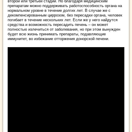
второй или третьей стадии. Но благодаря медицинским
препаратам можно поддерживать работоспособность органа на
нормальном уровне в течение долгих лет. В случае же с
декомпенсированным циррозом, без пересадки органа, человек
погибает в течение нескольких лет. Если же у него найдутся
средства и возможность пересадить печень – он может
полностью излечиться от заболевания, но при этом вынужден
будет всю жизнь принимать препараты, подавляющие
иммунитет, во избежание отторжения донорской печени.