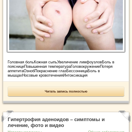
Головная больКожная сыпьУвеличение лимфоузловБоль в
поясницеПовышенная температураГоловокружениеПотеря
аппетитаОзнобПокраснение глазБессонницаБоль в
мышцахНосовые кровотеченияИнтоксикация
Читать запись полностью
Гипертрофия аденоидов – симптомы и
лечение, фото и видео