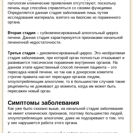
патологии клинические проявления отсутствуют, поскольку
печень еще способна справляться со своими функциями.
Определяется данная стадия заболевания лишь путем
исследования материала, взятого на биопсию из пораженного
органа.
Вторая стадия
– субкомпенсированный алкогольный цирроз
печени. Данная стадия характеризуется признаками начальной
печеночной недостаточности.
Третья стадия
– декомпенсированный цирроз. Это необратимая
стадия заболевания, при которой орган полностью отказывает и
развивается токсическое поражение внутренних органов. На
данном этапе единственный способ лечения пациента – это
пересадка новой печени, но так как в донорском комитете
строгие правила насчет пересадки органов людям,
злоупотребляющим алкоголем, то в большинстве случаев такие
реципиенты не доживают до момента, когда им может быть
пересажен новый орган.
Симптомы заболевания
Как уже было сказано выше, на начальной стадии заболевание
не имеет клинических признаков, поэтому большинство людей,
злоупотребляющих алкоголем, даже не подозревают о том, что
у них нарушается работа этого органа.