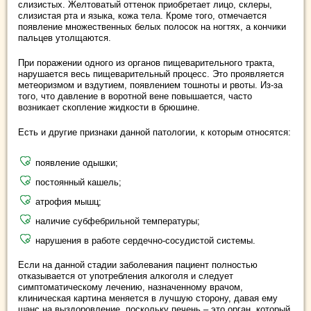
слизистых. Желтоватый оттенок приобретает лицо, склеры,
слизистая рта и языка, кожа тела. Кроме того, отмечается
появление множественных белых полосок на ногтях, а кончики
пальцев утолщаются.
При поражении одного из органов пищеварительного тракта,
нарушается весь пищеварительный процесс. Это проявляется
метеоризмом и вздутием, появлением тошноты и рвоты. Из-за
того, что давление в воротной вене повышается, часто
возникает скопление жидкости в брюшине.
Есть и другие признаки данной патологии, к которым относятся:
появление одышки;
постоянный кашель;
атрофия мышц;
наличие субфебрильной температуры;
нарушения в работе сердечно-сосудистой системы.
Если на данной стадии заболевания пациент полностью
отказывается от употребления алкоголя и следует
симптоматическому лечению, назначенному врачом,
клиническая картина меняется в лучшую сторону, давая ему
шанс на выздоровление, поскольку печень – это орган, который