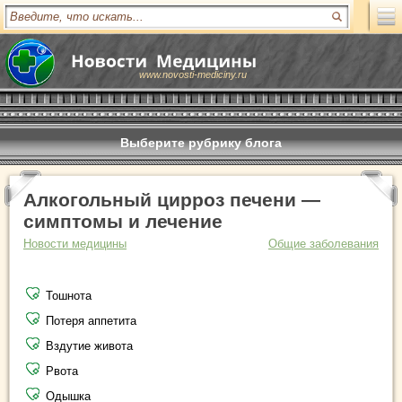
www.novosti-mediciny.ru
Выберите рубрику блога
Алкогольный цирроз печени —
симптомы и лечение
Новости медицины
Общие заболевания
Тошнота
Потеря аппетита
Вздутие живота
Рвота
Одышка