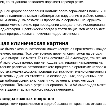
н, то их данная патология поражает гораздо реже.
данной форме заболевания больше всего поражаются почки. У 
ентов пациентов может наблюдаться нарушение в работе селезе
ни. И лишь у 3% возможны проблемы с сердцем. Обнаружить
еднее можно только при проведении специального исследования
рдиографии. Практически всегда у трети пациентов через 5 лет
нает прогрессировать почечная недостаточность.
щая клиническая картина
уже было сказано, патология может коснуться практически каждо
реннего органа. Поэтому точного перечня симптомов на сегодня
ина выдать не может. Так как лечению А1 амилоидоз, так же ка
АА амилоидоз полностью не поддается, терапия направлена на
дление развития патологического процесса в организме человек
ностика недуга должна проводиться исключительно специалист
ак точный диагноз ставится на основе данных, полученных при
щи лабораторных анализов и инструментальных методов
едования. Помимо внутренних органов, А1 и АА амилоидоз може
жать даже участки кожного покрова человека.
лоидоз кожных покровов
оидоз кожи проявляется в виде образования кровяных отеков во