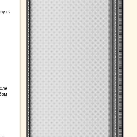
кнуть
осле
бом