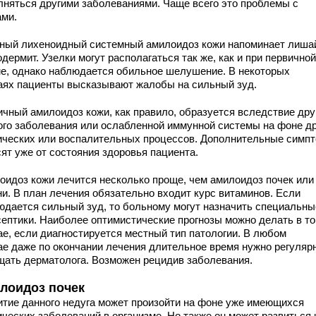
лняться другими заболеваниями. Чаще всего это проблемы с
ами.
ный лихеноидный системный амилоидоз кожи напоминает лиша
дермит. Узелки могут располагаться так же, как и при первичной
е, однако наблюдается обильное шелушение. В некоторых
аях пациенты высказывают жалобы на сильный зуд.
ичный амилоидоз кожи, как правило, образуется вследствие дру
ого заболевания или ослабленной иммунной системы на фоне д
ических или воспалительных процессов. Дополнительные симп
ят уже от состояния здоровья пациента.
оидоз кожи лечится несколько проще, чем амилоидоз почек или
ни. В план лечения обязательно входит курс витаминов. Если
юдается сильный зуд, то больному могут назначить специальны
септики. Наиболее оптимистические прогнозы можно делать в т
ае, если диагностируется местный тип патологии. В любом
ае даже по окончании лечения длительное время нужно регуляр
щать дерматолога. Возможен рецидив заболевания.
лоидоз почек
итие данного недуга может произойти на фоне уже имеющихся
ических заболеваний в организме. Но также он может развиться 