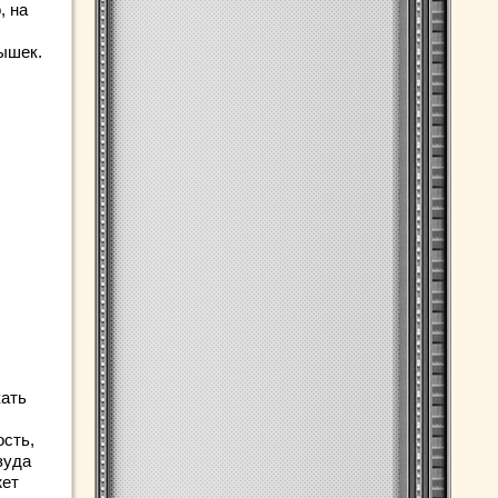
, на
мышек.
кать
ость,
зуда
жет