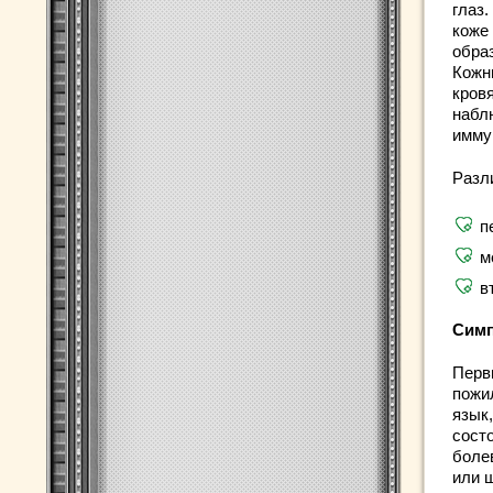
глаз.
коже
обра
Кожн
кровя
набл
имму
Разл
п
м
в
Симп
Перв
пожи
язык
сост
боле
или 