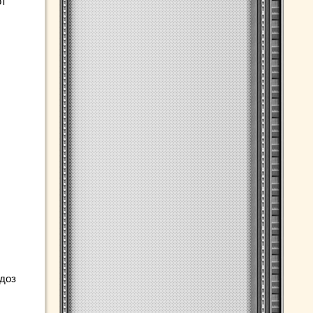
от
доз