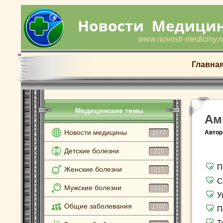
www.novosti-mediciny.r
Главна
Медицинские темы
Ам
Новости медицины
Автор
1877
Детские болезни
216
П
Женские болезни
215
С
Мужские болезни
101
У
Общие заболевания
1782
П
Т