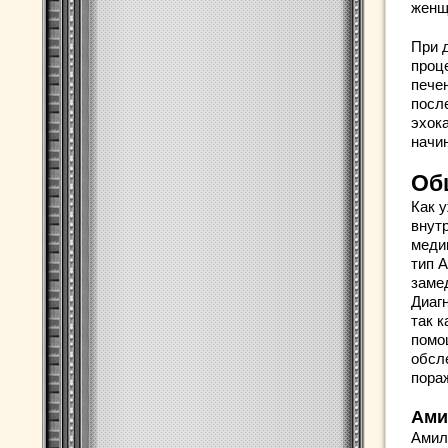
женщи
При 
проц
пече
посл
эхока
начи
Об
Как 
внут
медиц
тип 
заме
Диаг
так к
помо
обсл
пора
Ами
Амил