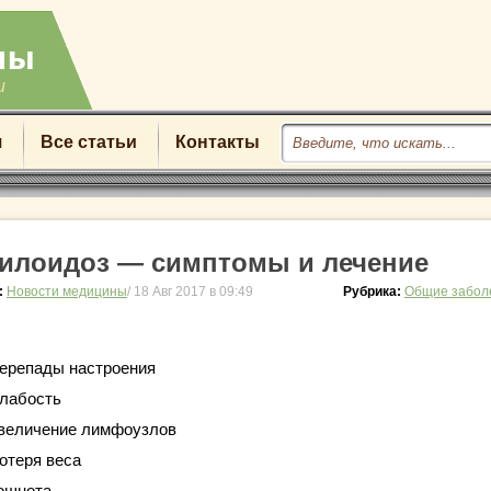
u
я
Все статьи
Контакты
илоидоз — симптомы и лечение
:
Новости медицины
/ 18 Авг 2017 в 09:49
Рубрика:
Общие забол
ерепады настроения
лабость
величение лимфоузлов
отеря веса
ошнота