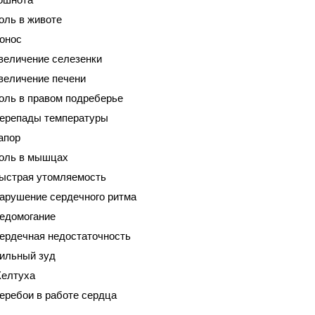
оль в животе
онос
величение селезенки
величение печени
оль в правом подреберье
ерепады температуры
апор
оль в мышцах
ыстрая утомляемость
арушение сердечного ритма
едомогание
ердечная недостаточность
ильный зуд
елтуха
еребои в работе сердца