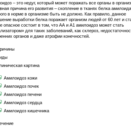
идоз – это недуг, который может поражать все органы в организ
вная причина его развития – скопление в тканях белка амилоида
ого в норме в организме быть не должно. Как правило, данное
шение выработки белка поражает организм людей от 60 лет и ст
е опасное состоит в том, что АА и А1 амилоидоз может стать
ализатором» для таких заболеваний, как склероз, недостаточнос
ренних органов и даже атрофии конечностей.
ричины
иды
линическая картина
Амилоидоз кожи
Амилоидоз почек
Амилоидоз печени
Амилоидоз сердца
Амилоидоз кишечника
ечение