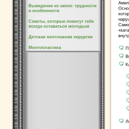
Амило
Выведение из запоя: трудности
Осно
и особенности
котор
нару
Советы, которые помогут тебе
Само
всегда оставаться молодым
«кат
внут
Детская неотложная хирургия
Ментопластика
П
В
К
Л