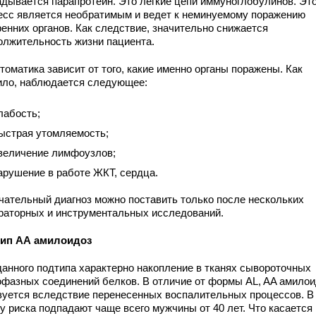
адывается парапротеин. Это легкие цепи иммуноглобулинов. Эт
есс является необратимым и ведет к неминуемому поражению
ренних органов. Как следствие, значительно снижается
олжительность жизни пациента.
оматика зависит от того, какие именно органы поражены. Как
ило, наблюдается следующее:
лабость;
ыстрая утомляемость;
величение лимфоузлов;
арушение в работе ЖКТ, сердца.
чательный диагноз можно поставить только после нескольких
раторных и инструментальных исследований.
ип АА амилоидоз
данного подтипа характерно накопление в тканях сывороточных
офазных соединений белков. В отличие от формы AL, AA амилои
зуется вследствие перенесенных воспалительных процессов. В
у риска подпадают чаще всего мужчины от 40 лет. Что касается