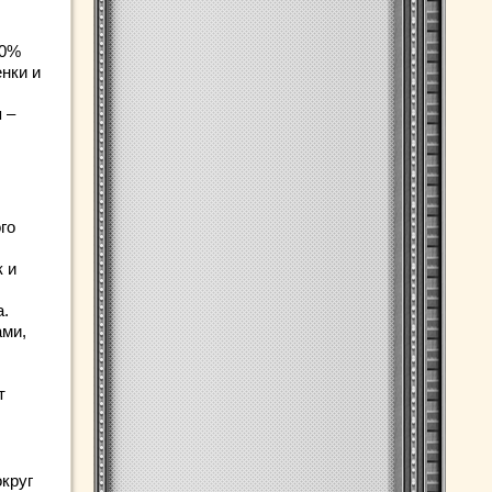
10%
нки и
 –
го
к и
а.
ами,
т
круг