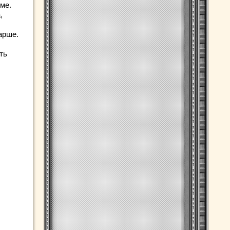
ме.
,
арше.
ть