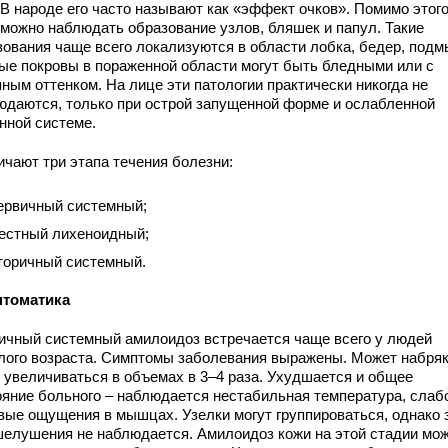
 В народе его часто называют как «эффект очков». Помимо этого
 можно наблюдать образование узлов, бляшек и папул. Такие
зования чаще всего локализуются в области лобка, бедер, под
ые покровы в пораженной области могут быть бледными или с
ным оттенком. На лице эти патологии практически никогда не
юдаются, только при острой запущенной форме и ослабленной
нной системе.
ичают три этапа течения болезни:
ервичный системный;
естный лихеноидный;
торичный системный.
томатика
ичный системный амилоидоз встречается чаще всего у людей
лого возраста. Симптомы заболевания выражены. Может набря
, увеличиваться в объемах в 3–4 раза. Ухудшается и общее
ояние больного – наблюдается нестабильная температура, слаб
вые ощущения в мышцах. Узелки могут группироваться, однако 
шелушения не наблюдается. Амилоидоз кожи на этой стадии мо