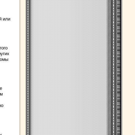
й или
гого
ругих
томы
е
ом
но
и