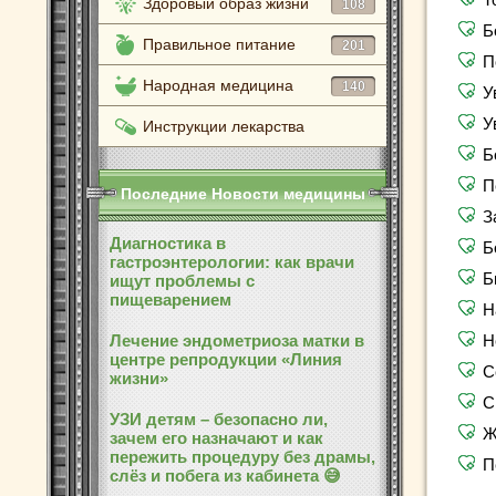
Здоровый образ жизни
108
Б
Правильное питание
201
П
Народная медицина
140
У
У
Инструкции лекарства
Б
П
Последние Новости медицины
З
Диагностика в
Б
гастроэнтерологии: как врачи
Б
ищут проблемы с
пищеварением
Н
Лечение эндометриоза матки в
Н
центре репродукции «Линия
С
жизни»
С
УЗИ детям – безопасно ли,
Ж
зачем его назначают и как
пережить процедуру без драмы,
П
слёз и побега из кабинета 😅