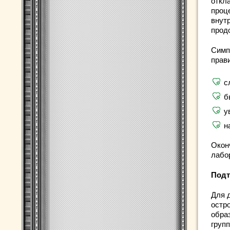
откл
проц
внут
прод
Симпт
прав
с
б
у
н
Окон
лабо
Подт
Для 
остр
обра
групп