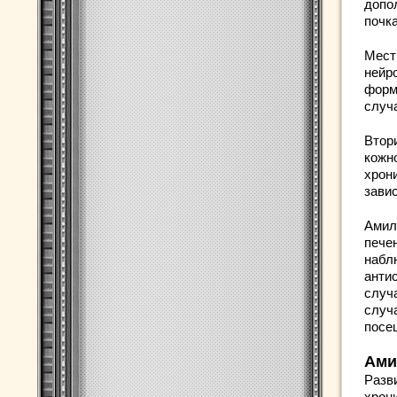
допо
почк
Мест
нейро
форм
случ
Втор
кожн
хрон
завис
Амил
пече
набл
анти
случ
случ
посе
Ами
Разв
хрон