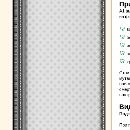
Пр
А1 а
на ф
в
б
и
в
х
Стоит
мута
насл
смер
внут
Ви
Подт
При 