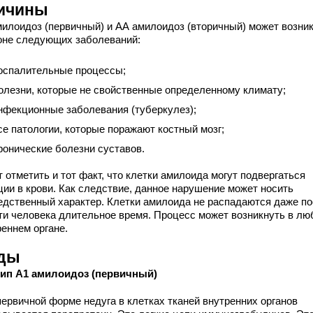
ичины
милоидоз (первичный) и АА амилоидоз (вторичный) может возни
оне следующих заболеваний:
оспалительные процессы;
олезни, которые не свойственные определенному климату;
нфекционные заболевания (туберкулез);
се патологии, которые поражают костный мозг;
ронические болезни суставов.
 отметить и тот факт, что клетки амилоида могут подвергаться
ции в крови. Как следствие, данное нарушение может носить
едственный характер. Клетки амилоида не распадаются даже п
ти человека длительное время. Процесс может возникнуть в лю
реннем органе.
ды
ип А1 амилоидоз (первичный)
первичной форме недуга в клетках тканей внутренних органов