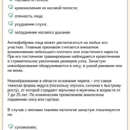
кровоизлияния из носовой полости;
отечность лица;
ухудшение слуха;
затруднение носового дыхания.
Ангиофиброма лица может располагаться на любых его
участках. Главным признаком считается внезапное
возникновение небольшого плотного или эластичного нароста.
При его постоянном травмировании наблюдается кровотечения
и стремительное увеличение размеров узла. Зачастую
новообразования обнаруживаются в носу, в ушной раковине или
на веках.
Новообразование в области основания черепа – это самая
тяжелая форма недуга (поскольку опухоль склонна к быстрому
росту), от которой страдают мальчики и мужчины в возрасте от
7 до 25 лет. По клиническим проявлениям аналогична
поражению носа или гортани.
В случае с мягкими тканями патология зачастую локализуется
на:
сухожилиях;