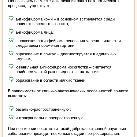
Основываясь на месте локализации очага патологического
процесса, существует:
ангиофиброма кожи – в основном встречается среди
пациентов зрелого возраста;
ангиофиброма лица;
юношеская ангиофиброма основания черепа – является
следствием поражения гортани;
образование в почках – диагностируется в единичных
случаях;
ювенильная ангиофиброма носоглотки – считается
наиболее частой разновидностью патологии;
образование в области мягких тканей.
В зависимости от клинико-анатомических особенностей принято
выделять:
базально-распространенную ;
интракраниально-распространенную .
При поражении носоглотки такой доброкачественной опухолью
заболевание проходит несколько стадий прогрессирования: