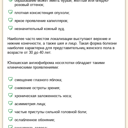
образование может иметь бурый, желтый или бледно-
розовый оттенок;
плотная консистенция опухоли;
яркое проявление капилляров;
незначительный кожный зуд.
Наиболее часто местом локализации выступают верхние и
нижние конечности, а также шея и лицо. Такая форма болезни
наиболее характерна для представительниц женского пола в
возрасте от 30 до 40 лет.
Юношеская ангиофиброма носоглотки обладает такими
клиническими проявлениями:
смещение глазного яблока;
снижение остроты зрения;
хроническая заложенность носа;
асимметрия лица;
частые приступы сильной головной боли;
ослабленное обоняние;
гнусавость голоса;