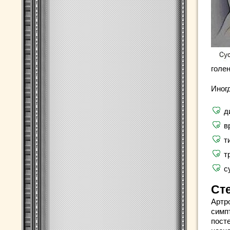
голе
Иногд
д
в
т
т
с
Ст
Артр
симп
пост