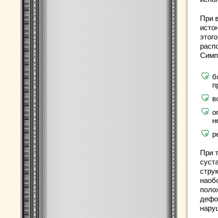
При в
исто
этог
расп
Симп
б
п
в
о
н
р
При 
суста
стру
наоб
поло
дефо
нару