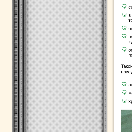
с
в
т
о
н
к
о
п
Такой
прис
о
м
х