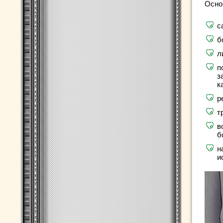
Осно
с
б
л
п
з
к
р
т
в
б
н
и