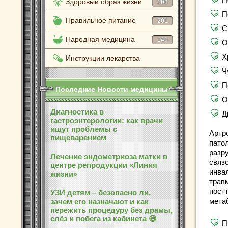
Здоровый образ жизни
108
П
Правильное питание
201
С
Народная медицина
140
О
Х
Инструкции лекарства
Ч
П
Последние Новости медицины
О
Диагностика в
Д
гастроэнтерологии: как врачи
ищут проблемы с
Артр
пищеварением
пато
разр
Лечение эндометриоза матки в
связ
центре репродукции «Линия
инва
жизни»
трав
пост
УЗИ детям – безопасно ли,
мета
зачем его назначают и как
пережить процедуру без драмы,
слёз и побега из кабинета 😅
П