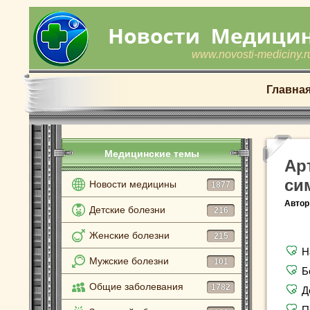
www.novosti-mediciny.r
Главна
Медицинские темы
Ар
си
Новости медицины
1877
Автор
Детские болезни
216
Женские болезни
215
Н
Мужские болезни
101
Б
Общие заболевания
1782
Д
П