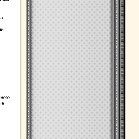
за
и.
пного
ые