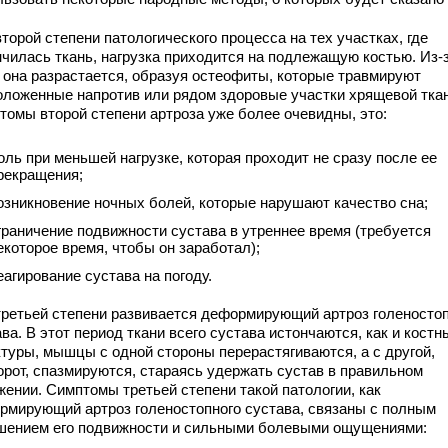
торой степени патологического процесса на тех участках, где
нчилась ткань, нагрузка приходится на подлежащую костью. Из-
о она разрастается, образуя остеофиты, которые травмируют
оложенные напротив или рядом здоровые участки хрящевой ткан
томы второй степени артроза уже более очевидны, это:
оль при меньшей нагрузке, которая проходит не сразу после ее
рекращения;
озникновение ночных болей, которые нарушают качество сна;
граничение подвижности сустава в утреннее время (требуется
екоторое время, чтобы он заработал);
еагирование сустава на погоду.
третьей степени развивается деформирующий артроз голеносто
ва. В этот период ткани всего сустава истончаются, как и костн
ктуры, мышцы с одной стороны перерастягиваются, а с другой,
орот, спазмируются, стараясь удержать сустав в правильном
жении. Симптомы третьей степени такой патологии, как
рмирующий артроз голеностопного сустава, связаны с полным
шением его подвижности и сильными болевыми ощущениями: