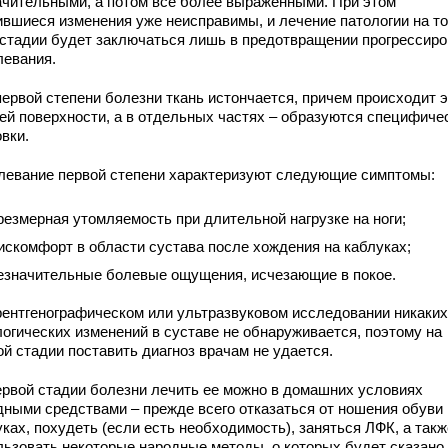
ачительными, а потом все более выраженными. При этом
ившиеся изменения уже неисправимы, и лечение патологии на то
 стадии будет заключаться лишь в предотвращении прогрессир
левания.
первой степени болезни ткань истончается, причем происходит э
сей поверхности, а в отдельных частях – образуются специфиче
вки.
левание первой степени характеризуют следующие симптомы:
резмерная утомляемость при длительной нагрузке на ноги;
искомфорт в области сустава после хождения на каблуках;
езначительные болевые ощущения, исчезающие в покое.
рентгенографическом или ультразвуковом исследовании никаких
логических изменений в суставе не обнаруживается, поэтому на
й стадии поставить диагноз врачам не удается.
ервой стадии болезни лечить ее можно в домашних условиях
дными средствами – прежде всего отказаться от ношения обуви 
ках, похудеть (если есть необходимость), заняться ЛФК, а такж
льзовать некоторые народные методы, о которых будет сказано