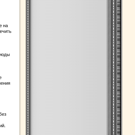
е на
Лечить
риоды
е
шения
без
ий.