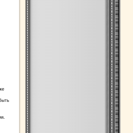
же
 быть
ия.