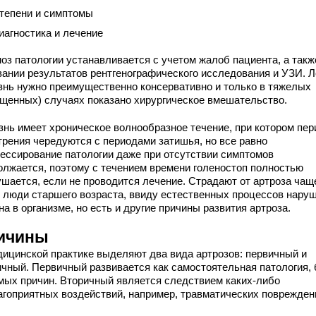
тепени и симптомы
иагностика и лечение
ноз патологии устанавливается с учетом жалоб пациента, а такж
вании результатов рентгенографического исследования и УЗИ. 
знь нужно преимущественно консервативно и только в тяжелых
ущенных) случаях показано хирургическое вмешательство.
знь имеет хроническое волнообразное течение, при котором пе
трения чередуются с периодами затишья, но все равно
рессирование патологии даже при отсутствии симптомов
олжается, поэтому с течением времени голеностоп полностью
ушается, если не проводится лечение. Страдают от артроза чащ
о люди старшего возраста, ввиду естественных процессов нару
а в организме, но есть и другие причины развития артроза.
ичины
дицинской практике выделяют два вида артрозов: первичный и
ичный. Первичный развивается как самостоятельная патология, 
мых причин. Вторичный является следствием каких-либо
агоприятных воздействий, например, травматических поврежден