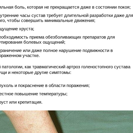
ильная боль, которая не прекращается даже в состоянии покоя;
 утренние часы сустав требует длительной разработки даже дл
ого, чтобы совершить минимальные движения;
щущение хруста;
еобходимость приема обезболивающих препаратов для
упирования болевых ощущений;
граничение или даже полное нарушение подвижности в
ораженном участке.
 патологии, как травматический артроз голеностопного сустава
ущи и некоторые другие симптомы:
пухоль и покраснение в области поражения;
естное повышение температуры;
руст или крепитация.