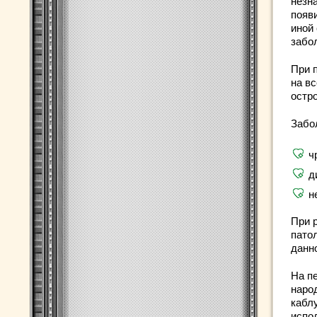
незн
появ
иной
забо
При 
на в
остро
Забо
ч
д
н
При 
пато
данно
На п
наро
каблу
испо