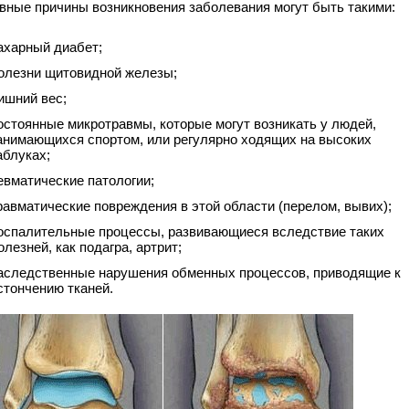
вные причины возникновения заболевания могут быть такими:
ахарный диабет;
олезни щитовидной железы;
ишний вес;
остоянные микротравмы, которые могут возникать у людей,
анимающихся спортом, или регулярно ходящих на высоких
аблуках;
евматические патологии;
равматические повреждения в этой области (перелом, вывих);
оспалительные процессы, развивающиеся вследствие таких
олезней, как подагра, артрит;
аследственные нарушения обменных процессов, приводящие к
стончению тканей.