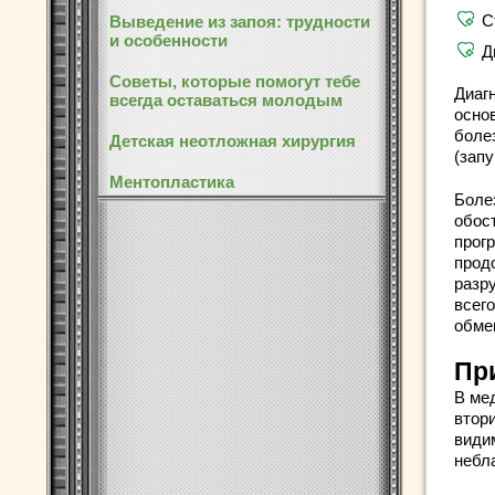
С
Выведение из запоя: трудности
и особенности
Д
Советы, которые помогут тебе
Диаг
всегда оставаться молодым
осно
боле
Детская неотложная хирургия
(зап
Ментопластика
Боле
обос
прог
прод
разр
всег
обмен
Пр
В ме
втор
види
небл