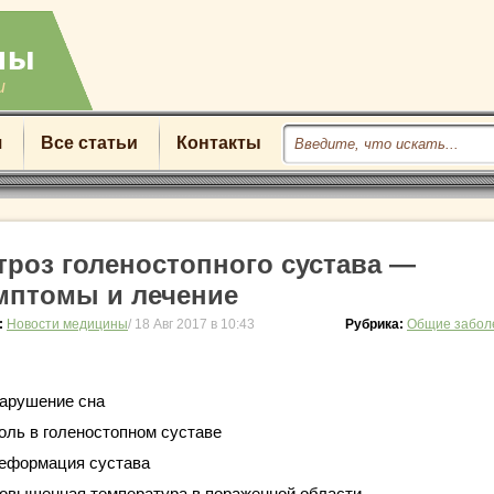
u
я
Все статьи
Контакты
троз голеностопного сустава —
мптомы и лечение
:
Новости медицины
/ 18 Авг 2017 в 10:43
Рубрика:
Общие забол
арушение сна
оль в голеностопном суставе
еформация сустава
овышенная температура в пораженной области