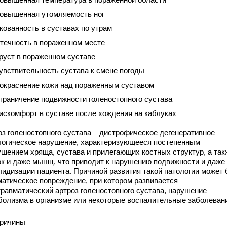
овышенная утомляемость ног
кованность в суставах по утрам
течность в пораженном месте
руст в пораженном суставе
увствительность сустава к смене погоды
окраснение кожи над пораженным суставом
граничение подвижности голеностопного сустава
искомфорт в суставе после хождения на каблуках
оз голеностопного сустава – дистрофическое дегенеративное
логическое нарушение, характеризующееся постепенным
ушением хряща, сустава и прилегающих костных структур, а так
ок и даже мышц, что приводит к нарушению подвижности и даже
лидизации пациента. Причиной развития такой патологии может
матическое повреждение, при котором развивается
травматический артроз голеностопного сустава, нарушение
болизма в организме или некоторые воспалительные заболеван
ричины