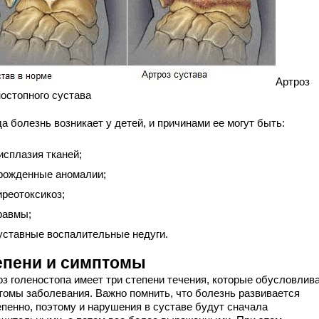
Артроз
ностопного сустава
а болезнь возникает у детей, и причинами ее могут быть:
исплазия тканей;
рожденные аномалии;
иреотоксикоз;
равмы;
уставные воспалительные недуги.
епени и симптомы
оз голеностопа имеет три степени течения, которые обусловлив
томы заболевания. Важно помнить, что болезнь развивается
епенно, поэтому и нарушения в суставе будут сначала