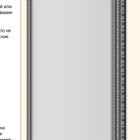
й или
ования
то не
ские
на
е
 ниже.