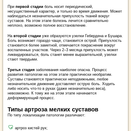
При
первой стадии
боль носит периодический,
несущественный характер, и только во время движения. Может
наблюдаться незначительная припухлость тканей вокруг
суставов. На этом этапе болезнь лечится сравнительно
неплохо, возможно полное восстановление.
На
второй стадии
уже образуются узелки Гебердена и Бушара.
Боль возникает гораздо чаще, становится острой. Припухлость
становится более заметной, отмечается покраснение вокруг
воспаленных участков. Через 2–3 месяца припухлость может
ликвидироваться, боль станет менее выразительной, узелки
стают твердыми.
Третья стадия
заболевания наиболее опасна. Процесс
развития патологии на этом этапе практически необратим.
Суставы становятся практически неподвижными, любое
незначительное движение доставляет острую боль. Ходить
либо носить что-то в руках (даже незначительно веса),
невозможно. К тому же на этом этапе начинается
деформирующий процесс.
Типы артроза мелких суставов
По типу локализации патологии различают:
артроз кистей рук;