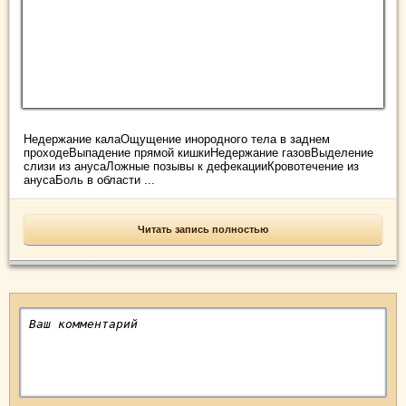
Недержание калаОщущение инородного тела в заднем
проходеВыпадение прямой кишкиНедержание газовВыделение
слизи из анусаЛожные позывы к дефекацииКровотечение из
анусаБоль в области ...
Читать запись полностью