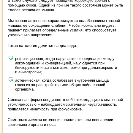
В таких случаях следует проводить коррекцию зрения с
помощью очков. Одной из причин такого состояния может быть
слабая ресничная мышца.
Мышечная астенопия характеризуется ослабеванием глазной
мышцы: ее сокращения слабеют. Чтобы нормально видеть,
пациент прилагает определенные усилия, что способствует
увеличению напряжения.
Такая патология делится на два вида:
рефракционная, когда нарушается координация между
аккомодацией и конвергенцией, наблюдается при
близорукости и астигматизме, реже при дальнозоркости
и анизотропии;
астеническая, когда ослабевает внутренняя мышца
глаза из-за расстройства или общих заболеваний
организма.
Смешанная форма соединяет в себе аккомодацию с мышечной
утомляемостью – наблюдается зрительная неустойчивость,
появляется нечеткость при фокусировке.
Симптоматическая астенопия появляется при воспалении
зрительного органа и носа.