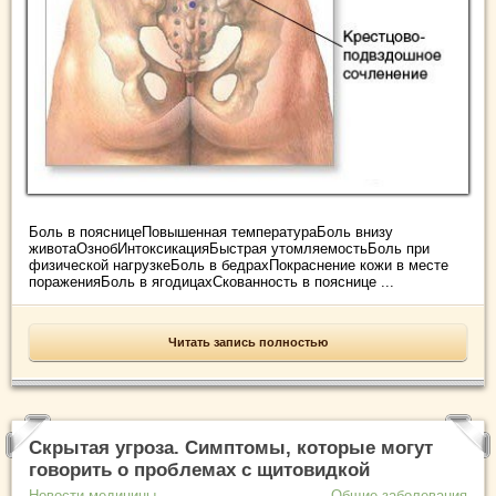
Боль в поясницеПовышенная температураБоль внизу
животаОзнобИнтоксикацияБыстрая утомляемостьБоль при
физической нагрузкеБоль в бедрахПокраснение кожи в месте
пораженияБоль в ягодицахСкованность в пояснице ...
Читать запись полностью
Скрытая угроза. Симптомы, которые могут
говорить о проблемах с щитовидкой
Новости медицины
Общие заболевания