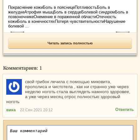
Покраснение кожиБоль в поясницеПотливостьБоль в
желудкеАтрофия мышцБоль в сердцеБолевой синдромБоль в
позвоночникеОнемение в пораженной областиОтечность
кожиБоль в конечностяхПотеря чувствительностиНарушение
болевой ...
Читать запись полностью
Комментариев: 1
свой грибок лечила с помощью миковита,
прополиса и чистотела , как ни странно уже через
неделю ноготь стала выглядеть намного здоровее,
а уже через месяц отрос полностью здоровый
ноготь
Ответить
вика
22 Сен 2021 20:12