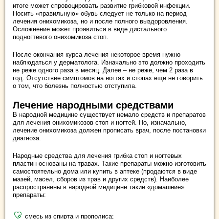
итоге может спровоцировать развитие грибковой инфекции.
Носить «правильную» обувь следует не только на период
лечения онихомикоза, но и после полного выздоровления.
Осложнение может проявиться в виде дистального
подногтевого онихомикоза стоп.
После окончания курса лечения некоторое время нужно
наблюдаться у дерматолога. Изначально это должно проходить
не реже одного раза в месяц. Далее – не реже, чем 2 раза в
год. Отсутствие симптомов на ногтях и стопах еще не говорить
о том, что болезнь полностью отступила.
Лечение народными средствами
В народной медицине существует немало средств и препаратов
для лечения онихомикозов стоп и ногтей. Но, изначально,
лечение онихомикоза должен прописать врач, после постановки
диагноза.
Народные средства для лечения грибка стоп и ногтевых
пластин основаны на травах. Такие препараты можно изготовить
самостоятельно дома или купить в аптеке (продаются в виде
мазей, масел, сборов из трав и других средств). Наиболее
распространены в народной медицине такие «домашние»
препараты:
смесь из спирта и прополиса;