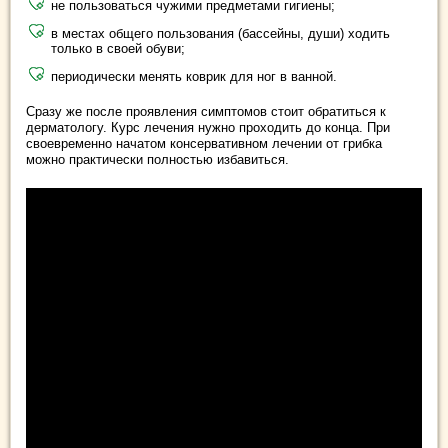
не пользоваться чужими предметами гигиены;
в местах общего пользования (бассейны, души) ходить
только в своей обуви;
периодически менять коврик для ног в ванной.
Сразу же после проявления симптомов стоит обратиться к
дерматологу. Курс лечения нужно проходить до конца. При
своевременно начатом консервативном лечении от грибка
можно практически полностью избавиться.