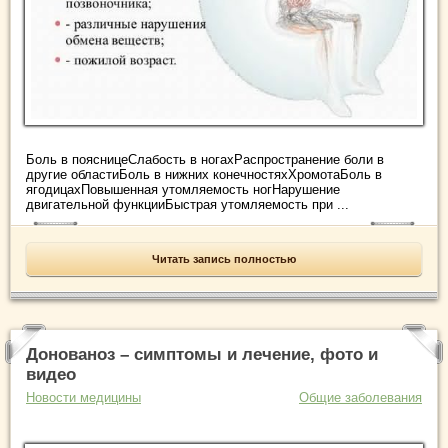
Боль в поясницеСлабость в ногахРаспространение боли в
другие областиБоль в нижних конечностяхХромотаБоль в
ягодицахПовышенная утомляемость ногНарушение
двигательной функцииБыстрая утомляемость при ...
Читать запись полностью
Донованоз – симптомы и лечение, фото и
видео
Новости медицины
Общие заболевания