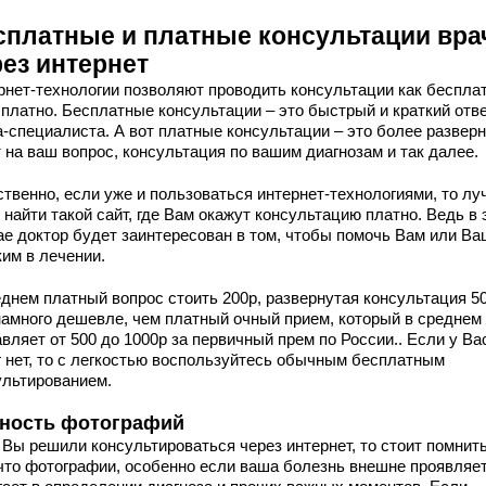
сплатные и платные консультации вра
рез интернет
рнет-технологии позволяют проводить консультации как бесплат
 платно. Бесплатные консультации – это быстрый и краткий отве
а-специалиста. А вот платные консультации – это более развер
 на ваш вопрос, консультация по вашим диагнозам и так далее.
ственно, если уже и пользоваться интернет-технологиями, то л
 найти такой сайт, где Вам окажут консультацию платно. Ведь в
ае доктор будет заинтересован в том, чтобы помочь Вам или В
ким в лечении.
еднем платный вопрос стоить 200р, развернутая консультация 50
намного дешевле, чем платный очный прием, который в среднем
вляет от 500 до 1000р за первичный прем по России.. Если у Ва
г нет, то с легкостью воспользуйтесь обычным бесплатным
ультированием.
ность фотографий
 Вы решили консультироваться через интернет, то стоит помнить
 что фотографии, особенно если ваша болезнь внешне проявляет