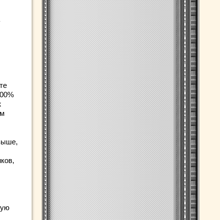
те
100%
ж
им
выше,
ков,
рую