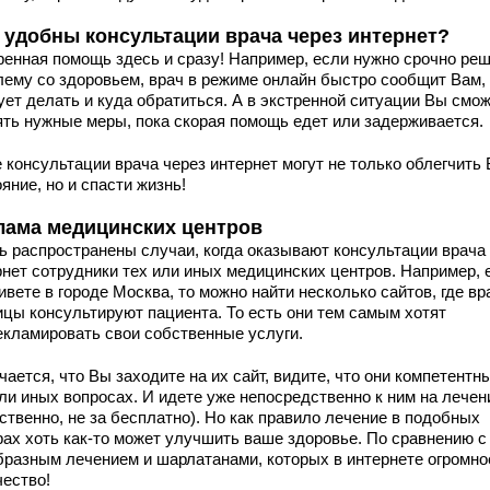
 удобны консультации врача через интернет?
ренная помощь здесь и сразу! Например, если нужно срочно ре
лему со здоровьем, врач в режиме онлайн быстро сообщит Вам,
ует делать и куда обратиться. А в экстренной ситуации Вы смо
ять нужные меры, пока скорая помощь едет или задерживается.
е консультации врача через интернет могут не только облегчить
яние, но и спасти жизнь!
лама медицинских центров
ь распространены случаи, когда оказывают консультации врача
рнет сотрудники тех или иных медицинских центров. Например, 
вете в городе Москва, то можно найти несколько сайтов, где вр
ицы консультируют пациента. То есть они тем самым хотят
екламировать свои собственные услуги.
ается, что Вы заходите на их сайт, видите, что они компетентн
или иных вопросах. И идете уже непосредственно к ним на лечен
ственно, не за бесплатно). Но как правило лечение в подобных
рах хоть как-то может улучшить ваше здоровье. По сравнению с
бразным лечением и шарлатанами, которых в интернете огромно
чество!