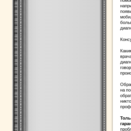
помо
напри
появи
моби
боль
диагн
Конс
Каки
врача
диагн
говор
прои
Обра
на п
обра
никт
проф
Толь
гара
проб