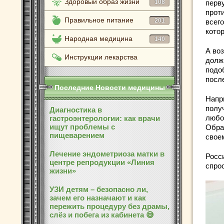
Здоровый образ жизни
108
перву
прот
Правильное питание
201
всего
кото
Народная медицина
140
А во
Инструкции лекарства
долж
подо
посл
Последние Новости медицины
Напр
полу
Диагностика в
любо
гастроэнтерологии: как врачи
ищут проблемы с
Обра
пищеварением
свое
Лечение эндометриоза матки в
Росс
центре репродукции «Линия
спро
жизни»
УЗИ детям – безопасно ли,
зачем его назначают и как
пережить процедуру без драмы,
слёз и побега из кабинета 😅