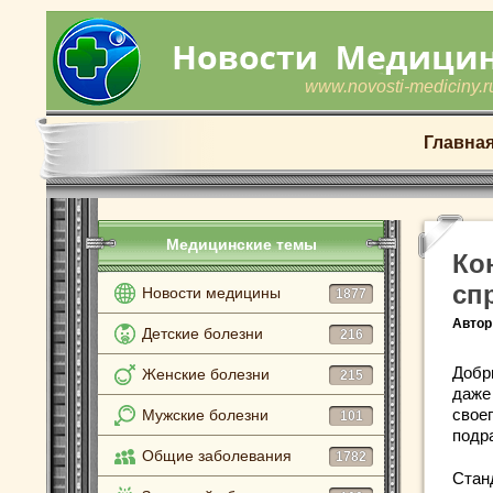
www.novosti-mediciny.r
Главна
Медицинские темы
Ко
сп
Новости медицины
1877
Автор
Детские болезни
216
Добр
Женские болезни
215
даже
своег
Мужские болезни
101
подр
Общие заболевания
1782
Стан