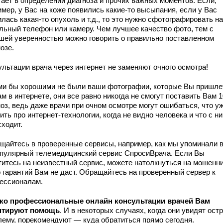
гает в определении диагноза и прочих важных моментов. Если,
мер, у Вас на коже появились какие-то высыпания, если у Вас
лась какая-то опухоль и т.д., то это нужно сфотографировать на
льный телефон или камеру. Чем лучшее качество фото, тем с
шей уверенностью можно говорить о правильно поставленном
озе.
ультации врача через интернет не заменяют очного осмотра!
ми бы хорошими не были ваши фотографии, которые Вы пришле
м в интернете, они все равно никогда не смогут поставить Вам 
оз, ведь даже врачи при очном осмотре могут ошибаться, что у
ить про интернет-технологии, когда не видно человека и что с н
сходит.
щайтесь в проверенные сервисы, например, как мы упоминали 
опулярный телемедицинский сервис СпросиВрача. Если Вы
титесь на неизвестный сервис, можете натолкнуться на мошенни
о гарантий Вам не даст. Обращайтесь на проверенный сервер к
ессионалам.
ко профессиональные онлайн консультации врачей Вам
нтируют помощь
. И в некоторых случаях, когда они увидят ост
лему, порекомендуют — куда обратиться прямо сегодня.