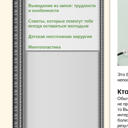
Выведение из запоя: трудности
и особенности
Советы, которые помогут тебе
всегда оставаться молодым
Детская неотложная хирургия
Ментопластика
Это 
непо
Кт
Обыч
не пр
то В
инте
боле
резу