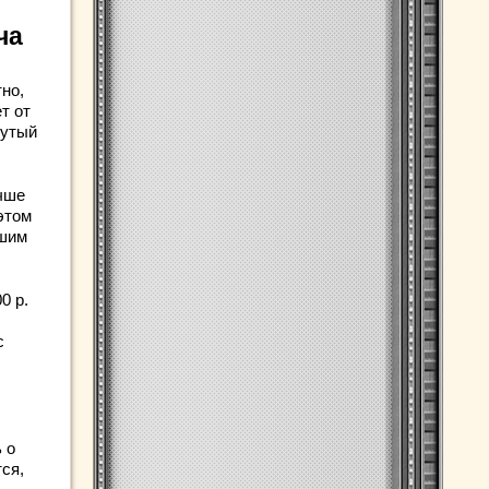
ча
но,
т от
нутый
учше
 этом
ашим
0 р.
с
 о
ся,