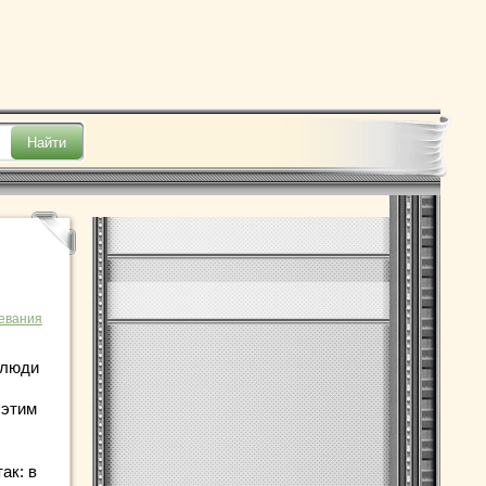
евания
 люди
 этим
ак: в