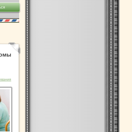
томы
евания