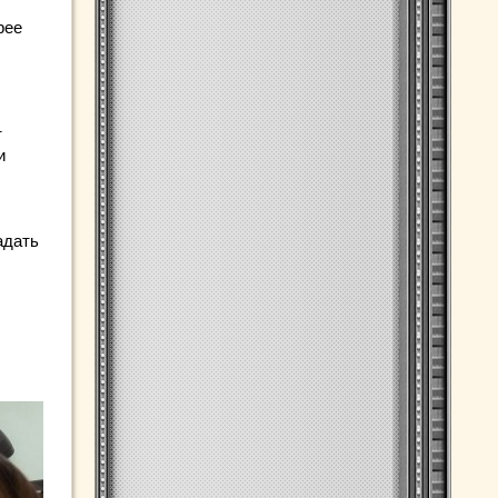
рее
т
и
адать