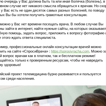
ю очередь у Вас должна быть та или иная болячка (болезнь), в
ивном случае нет никакого смысла обращаться к врачам. Но ско
 у Вас есть не один десяток самых разных болезней, по поводу
рых Вы бы хотели получить грамотные консультации.
зможно у Вас нет времени посещать врача. В любом случае Вы
ны зайти в интернет, найти нужные сайты, на которых оказываю
бную помощь, задать вопрос, приложить к вопросу фотографию 
е этого ждать ответа специалиста.
имер, профессиональные онлайн консультации врачей можно
чить на сайте «СпросиВрача» :
https://sprosivracha.com
. Можно з
й вопрос врачам как в платном, так и бесплатном режиме!
щайтесь только к проверенным ресурсам, чтобы не навредить
му здоровью!
ийский проект телемедицина бурно развивается и пользуется
сом среди населения.