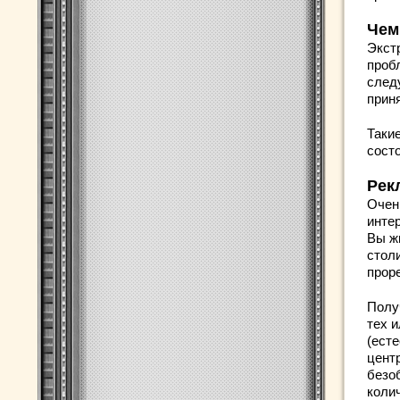
Чем
Экст
проб
след
прин
Таки
состо
Рек
Очен
инте
Вы жи
стол
прор
Получ
тех 
(есте
цент
безо
коли