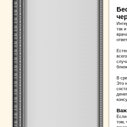
Бе
че
Инте
так и
врач
ответ
Есте
всего
случ
близ
В ср
Это 
соста
дене
конс
Важ
Если
том,