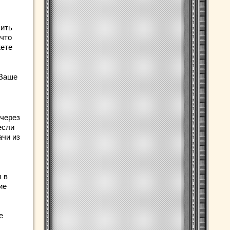
шить
 что
жете
 Ваше
 через
если
ачи из
ы в
ие
е