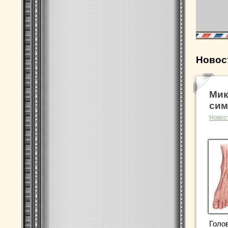
Новос
Мик
сим
Новос
Голо