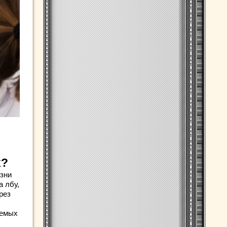
х?
зни
а лбу,
рез
аемых