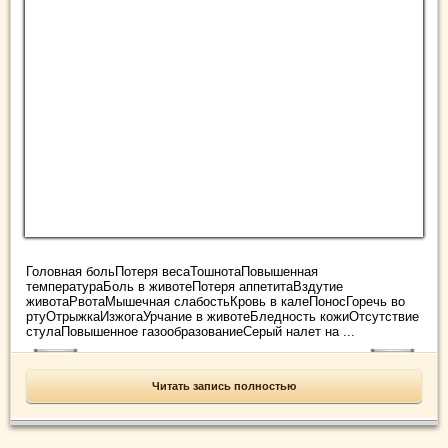
Головная больПотеря весаТошнотаПовышенная
температураБоль в животеПотеря аппетитаВздутие
животаРвотаМышечная слабостьКровь в калеПоносГоречь во
ртуОтрыжкаИзжогаУрчание в животеБледность кожиОтсутствие
стулаПовышенное газообразованиеСерый налет на ...
Читать запись полностью