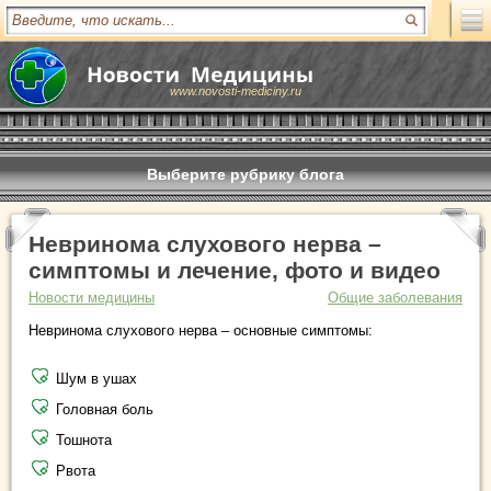
www.novosti-mediciny.ru
Выберите рубрику блога
Невринома слухового нерва –
симптомы и лечение, фото и видео
Новости медицины
Общие заболевания
Невринома слухового нерва – основные симптомы:
Шум в ушах
Головная боль
Тошнота
Рвота