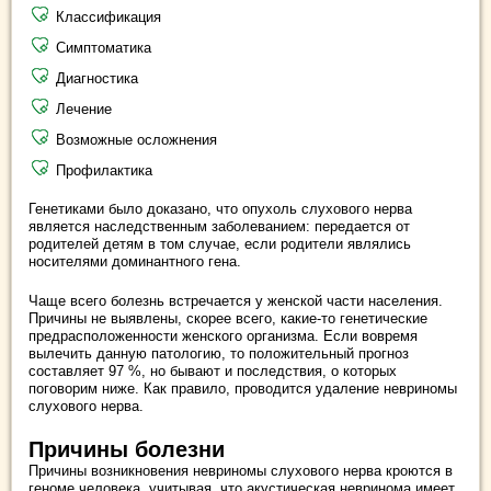
Классификация
Симптоматика
Диагностика
Лечение
Возможные осложнения
Профилактика
Генетиками было доказано, что опухоль слухового нерва
является наследственным заболеванием: передается от
родителей детям в том случае, если родители являлись
носителями доминантного гена.
Чаще всего болезнь встречается у женской части населения.
Причины не выявлены, скорее всего, какие-то генетические
предрасположенности женского организма. Если вовремя
вылечить данную патологию, то положительный прогноз
составляет 97 %, но бывают и последствия, о которых
поговорим ниже. Как правило, проводится удаление невриномы
слухового нерва.
Причины болезни
Причины возникновения невриномы слухового нерва кроются в
геноме человека, учитывая, что акустическая невринома имеет