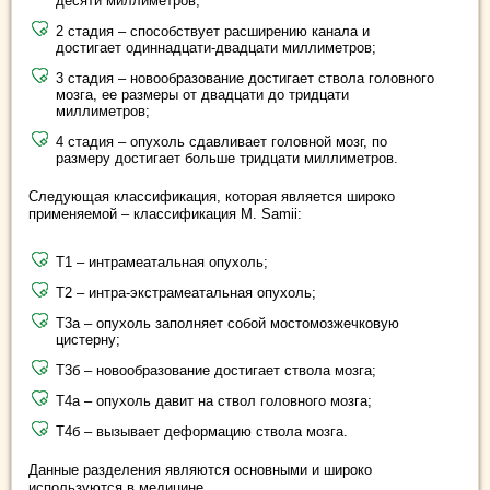
десяти миллиметров;
2 стадия – способствует расширению канала и
достигает одиннадцати-двадцати миллиметров;
3 стадия – новообразование достигает ствола головного
мозга, ее размеры от двадцати до тридцати
миллиметров;
4 стадия – опухоль сдавливает головной мозг, по
размеру достигает больше тридцати миллиметров.
Следующая классификация, которая является широко
применяемой – классификация M. Samii:
Т1 – интрамеатальная опухоль;
Т2 – интра-экстрамеатальная опухоль;
Т3а – опухоль заполняет собой мостомозжечковую
цистерну;
Т3б – новообразование достигает ствола мозга;
Т4а – опухоль давит на ствол головного мозга;
Т4б – вызывает деформацию ствола мозга.
Данные разделения являются основными и широко
используются в медицине.