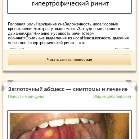
Головная больНарушение снаЗаложенность носаНосовые
кровотеченияБыстрая утомляемостьЗатруднение носового
дыханияХрапЧиханиеГнусавость речиПотеря
обонянияОбильные выделения из носаНевозможность дыхания
через нос Гипертрофический ринит – это ...
Читать запись полностью
Заглоточный абсцесс — симптомы и лечение
Новости медицины
Общие заболевания