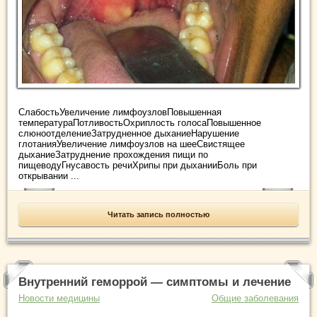
СлабостьУвеличение лимфоузловПовышенная
температураПотливостьОхриплость голосаПовышенное
слюноотделениеЗатрудненное дыханиеНарушение
глотанияУвеличение лимфоузлов на шееСвистящее
дыханиеЗатруднение прохождения пищи по
пищеводуГнусавость речиХрипы при дыханииБоль при
открывании ...
Читать запись полностью
Внутренний геморрой — симптомы и лечение
Новости медицины
Общие заболевания