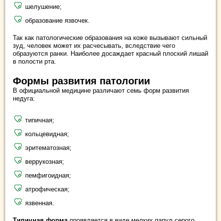
шелушение;
образование язвочек.
Так как патологические образования на коже вызывают сильный
зуд, человек может их расчесывать, вследствие чего
образуются ранки. Наиболее досаждает красный плоский лишай
в полости рта.
Формы развития патологии
В официальной медицине различают семь форм развития
недуга:
типичная;
кольцевидная;
эритематозная;
веррукозная;
пемфигоидная;
атрофическая;
язвенная.
Типичная форма
проявляется в виде мелких папул серого