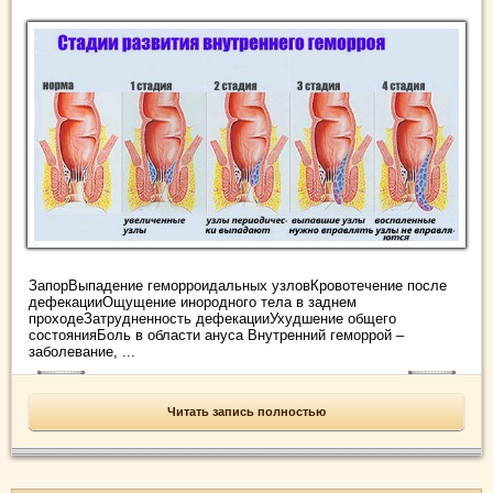
ЗапорВыпадение геморроидальных узловКровотечение после
дефекацииОщущение инородного тела в заднем
проходеЗатрудненность дефекацииУхудшение общего
состоянияБоль в области ануса Внутренний геморрой –
заболевание, ...
Читать запись полностью