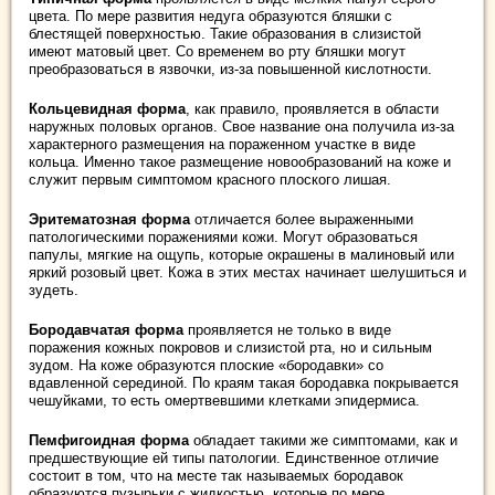
цвета. По мере развития недуга образуются бляшки с
блестящей поверхностью. Такие образования в слизистой
имеют матовый цвет. Со временем во рту бляшки могут
преобразоваться в язвочки, из-за повышенной кислотности.
Кольцевидная форма
, как правило, проявляется в области
наружных половых органов. Свое название она получила из-за
характерного размещения на пораженном участке в виде
кольца. Именно такое размещение новообразований на коже и
служит первым симптомом красного плоского лишая.
Эритематозная форма
отличается более выраженными
патологическими поражениями кожи. Могут образоваться
папулы, мягкие на ощупь, которые окрашены в малиновый или
яркий розовый цвет. Кожа в этих местах начинает шелушиться и
зудеть.
Бородавчатая форма
проявляется не только в виде
поражения кожных покровов и слизистой рта, но и сильным
зудом. На коже образуются плоские «бородавки» со
вдавленной серединой. По краям такая бородавка покрывается
чешуйками, то есть омертвевшими клетками эпидермиса.
Пемфигоидная форма
обладает такими же симптомами, как и
предшествующие ей типы патологии. Единственное отличие
состоит в том, что на месте так называемых бородавок
образуются пузырьки с жидкостью, которые по мере