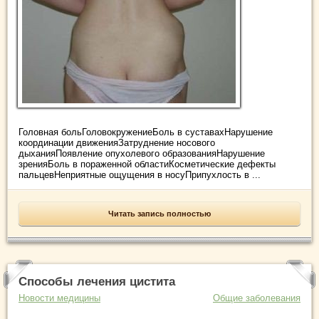
Головная больГоловокружениеБоль в суставахНарушение
координации движенияЗатруднение носового
дыханияПоявление опухолевого образованияНарушение
зренияБоль в пораженной областиКосметические дефекты
пальцевНеприятные ощущения в носуПрипухлость в ...
Читать запись полностью
Способы лечения цистита
Новости медицины
Общие заболевания