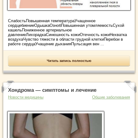
СлабостьПовышенная температураУчащенное
сердцебиениеОдышкаОзнобПовышенная утомляемостьСухой
кашельПониженное артериальное
давлениеЛихорадкаСинюшность кожиОтечность кожиНехватка
воздухаЧувство тяжести в области грудной клеткиПеребои в
работе сердцаУчащение дыханияПульсация вен ...
Читать запись полностью
Хондрома — симптомы и лечение
Новости медицины
Общие заболевания