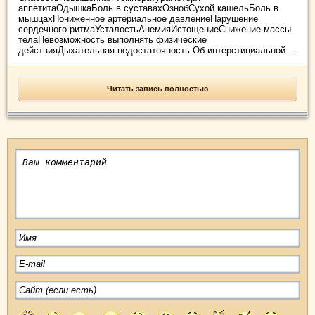
аппетитаОдышкаБоль в суставахОзнобСухой кашельБоль в
мышцахПониженное артериальное давлениеНарушение
сердечного ритмаУсталостьАнемияИстощениеСнижение массы
телаНевозможность выполнять физические
действияДыхательная недостаточность Об интерстициальной ...
Читать запись полностью