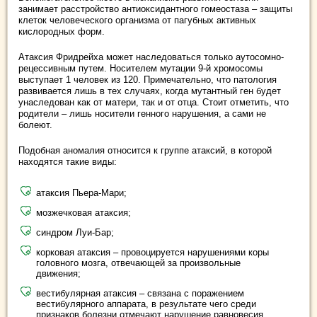
занимает расстройство антиоксидантного гомеостаза – защиты
клеток человеческого организма от пагубных активных
кислородных форм.
Атаксия Фридрейха может наследоваться только аутосомно-
рецессивным путем. Носителем мутации 9-й хромосомы
выступает 1 человек из 120. Примечательно, что патология
развивается лишь в тех случаях, когда мутантный ген будет
унаследован как от матери, так и от отца. Стоит отметить, что
родители – лишь носители генного нарушения, а сами не
болеют.
Подобная аномалия относится к группе атаксий, в которой
находятся такие виды:
атаксия Пьера-Мари;
мозжечковая атаксия;
синдром Луи-Бар;
корковая атаксия – провоцируется нарушениями коры
головного мозга, отвечающей за произвольные
движения;
вестибулярная атаксия – связана с поражением
вестибулярного аппарата, в результате чего среди
признаков болезни отмечают нарушение равновесия,