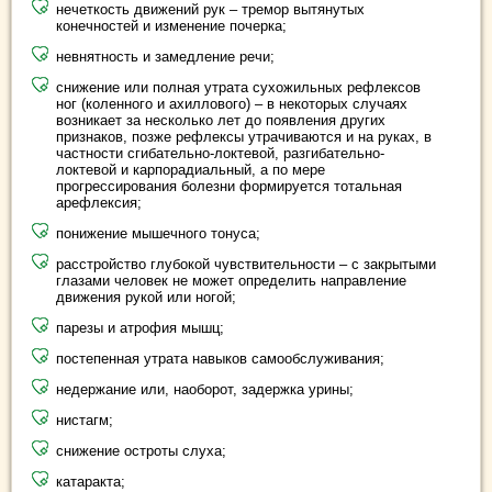
нечеткость движений рук – тремор вытянутых
конечностей и изменение почерка;
невнятность и замедление речи;
снижение или полная утрата сухожильных рефлексов
ног (коленного и ахиллового) – в некоторых случаях
возникает за несколько лет до появления других
признаков, позже рефлексы утрачиваются и на руках, в
частности сгибательно-локтевой, разгибательно-
локтевой и карпорадиальный, а по мере
прогрессирования болезни формируется тотальная
арефлексия;
понижение мышечного тонуса;
расстройство глубокой чувствительности – с закрытыми
глазами человек не может определить направление
движения рукой или ногой;
парезы и атрофия мышц;
постепенная утрата навыков самообслуживания;
недержание или, наоборот, задержка урины;
нистагм;
снижение остроты слуха;
катаракта;