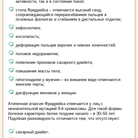
активности, так и в состоянии покоя;
стопа Фридрейха – отмечается высокий свод,
сопровождающийся переразгибанием пальцев в
основных фалангах и сгибанием в дистальных отделах;
кифосколиоз;
косолапость;
деформация пальцев верхних и нижних конечностей;
половое недоразвитие;
появление признаков сахарного диабета;
повышение массы тела;
гипогонадизм у мужчин – во внешнем виде отмечаются
женские черты;
дисфункция яичников у женщин.
Атипичная атаксия Фридрейха отмечается у лиц с
незначительной мутацией 9-й хромосомы. Для такой формы
болезни характерно более позднее начало – в 30–50 лет.
Подобная разновидность отличается тем, что отсутствуют:
сахарный диабет;