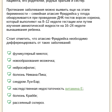
пациента, его родителей, родных братьев и сестер.
Протекание заболевания можно выявить еще на этапе
беременности – семейная атаксия Фридрейха у плода
обнаруживается при проведении ДНК-тестов ворсин хориона,
который выполняют на 8–12 неделе гестации или путем
изучения амниотической жидкости на 16–24 неделе
вынашивания ребенка.
Стоит отметить, что атаксию Фридрейха необходимо
дифференцировать от таких заболеваний:
фуникулярный миелоз;
новообразования мозжечка;
нейросифилис;
болезнь Нимана-Пика;
синдром Луи-Бар;
наследственная недостаточность
витамина Е
;
болезнь Краббе;
рассеянный склероз.