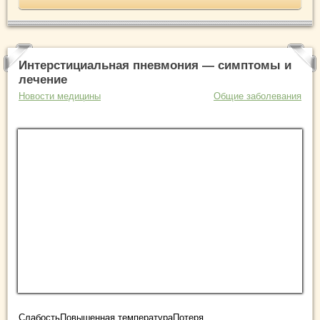
Интерстициальная пневмония — симптомы и
лечение
Новости медицины
Общие заболевания
СлабостьПовышенная температураПотеря