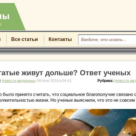
u
я
Все статьи
Контакты
гатые живут дольше? Ответ ученых
:
Новости медицины
/ 08 Ноя 2018 в 04:41
Рубрика:
Новости ме
о было принято считать, что социальное благополучие связано 
олжительностью жизни. Но ученые выяснили, что это не совсем 