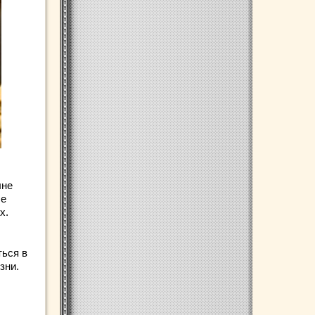
лне
бе
х.
ться в
зни.