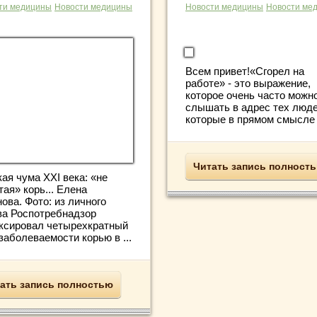
ти медицины
Новости медицины
Новости медицины
Новости ме
Всем привет!«Сгорел на
работе» - это выражение,
которое очень часто можн
слышать в адрес тех люде
которые в прямом смысле .
Читать запись полност
ая чума XXI века: «не
ая» корь... Елена
ова. Фото: из личного
ва Роспотребнадзор
ксировал четырехкратный
заболеваемости корью в ...
ать запись полностью