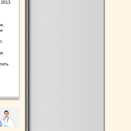
 2013
е,
ее
т.
ая
тить