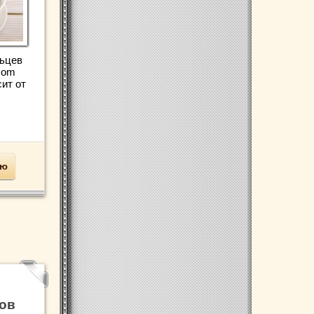
ьцев
.com
ит от
.
ью
тов