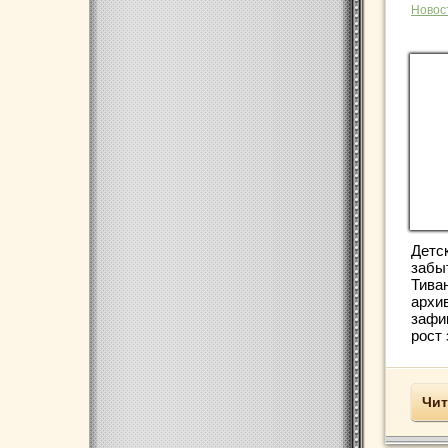
Новос
Детск
забыт
Тиван
архи
зафи
рост 
Чит