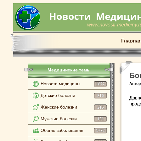
www.novosti-mediciny.r
Главна
Медицинские темы
Бо
Новости медицины
Автор
1877
Детские болезни
216
Давн
прод
Женские болезни
215
Мужские болезни
101
Общие заболевания
1782