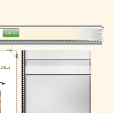
дицины
с
так.