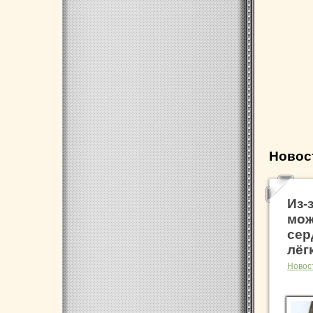
Новос
Из-
мож
сер
лёг
Новос