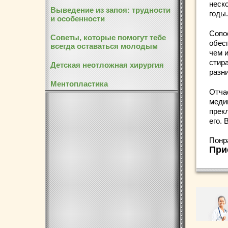
неск
Выведение из запоя: трудности
годы.
и особенности
Сопо
Советы, которые помогут тебе
обес
всегда оставаться молодым
чем 
стира
Детская неотложная хирургия
разн
Ментопластика
Отча
меди
прекл
его. 
Понр
При