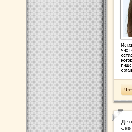
Искр
чисти
остае
кото
пище
орган
Чит
Дет
«не