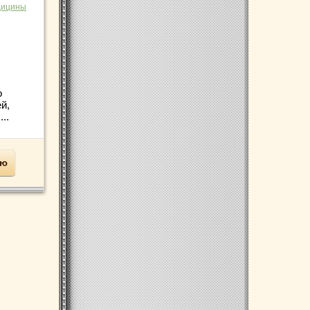
дицины
о
й,
..
ью