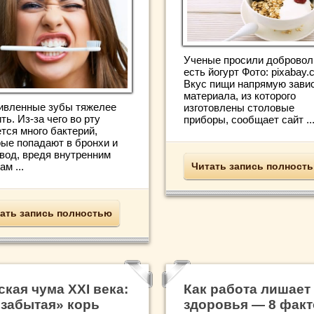
Ученые просили добровол
есть йогурт Фото: pixabay
Вкус пищи напрямую завис
материала, из которого
ивленные зубы тяжелее
изготовлены столовые
ть. Из-за чего во рту
приборы, сообщает сайт ..
тся много бактерий,
рые попадают в бронхи и
вод, вредя внутренним
ам ...
Читать запись полност
ать запись полностью
ская чума XXI века:
Как работа лишает
 забытая» корь
здоровья — 8 фак