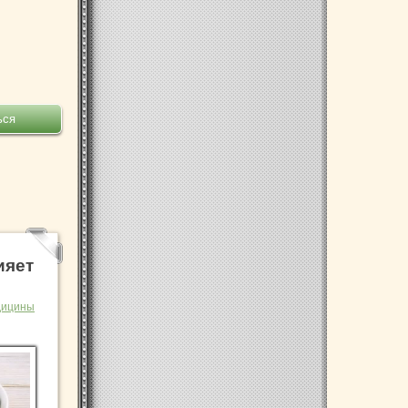
ияет
дицины