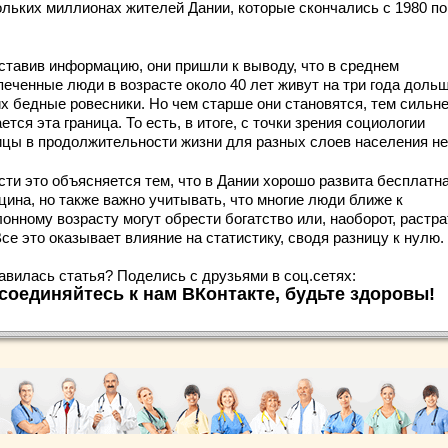
ольких миллионах жителей Дании, которые скончались с 1980 по
ставив информацию, они пришли к выводу, что в среднем
печенные люди в возрасте около 40 лет живут на три года дольш
их бедные ровесники. Но чем старше они становятся, тем сильн
ется эта граница. То есть, в итоге, с точки зрения социологии
ицы в продолжительности жизни для разных слоев населения не
сти это объясняется тем, что в Дании хорошо развита бесплатн
цина, но также важно учитывать, что многие люди ближе к
онному возрасту могут обрести богатство или, наоборот, растра
Все это оказывает влияние на статистику, сводя разницу к нулю.
авилась статья? Поделись с друзьями в соц.сетях:
соединяйтесь к нам ВКонтакте, будьте здоровы!