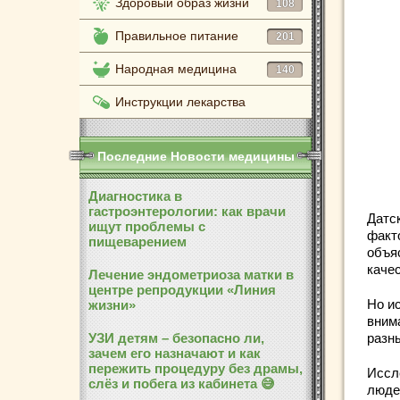
Здоровый образ жизни
108
Правильное питание
201
Народная медицина
140
Инструкции лекарства
Последние Новости медицины
Диагностика в
гастроэнтерологии: как врачи
Датс
ищут проблемы с
факт
пищеварением
объя
каче
Лечение эндометриоза матки в
центре репродукции «Линия
Но и
жизни»
вним
УЗИ детям – безопасно ли,
разн
зачем его назначают и как
пережить процедуру без драмы,
Иссл
слёз и побега из кабинета 😅
люде