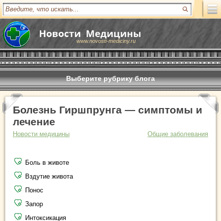
www.novosti-mediciny.ru
Выберите рубрику блога
Болезнь Гиршпрунга — симптомы и
лечение
Новости медицины
Общие заболевания
Боль в животе
Вздутие живота
Понос
Запор
Интоксикация