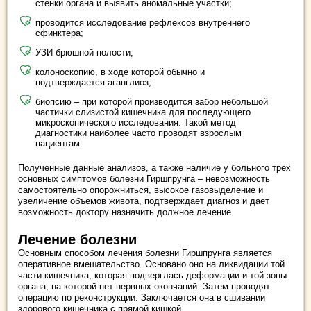
стенки органа и выявить аномальные участки;
проводится исследование рефлексов внутреннего
сфинктера;
УЗИ брюшной полости;
колоноскопию, в ходе которой обычно и
подтверждается аганглиоз;
биопсию – при которой производится забор небольшой
частички слизистой кишечника для последующего
микроскопического исследования. Такой метод
диагностики наиболее часто проводят взрослым
пациентам.
Полученные данные анализов, а также наличие у больного трех
основных симптомов болезни Гиршпрунга – невозможность
самостоятельно опорожниться, высокое газовыделение и
увеличение объемов живота, подтверждает диагноз и дает
возможность доктору назначить должное лечение.
Лечение болезни
Основным способом лечения болезни Гиршпрунга является
оперативное вмешательство. Основано оно на ликвидации той
части кишечника, которая подверглась деформации и той зоны
органа, на которой нет нервных окончаний. Затем проводят
операцию по реконструкции. Заключается она в сшивании
здорового кишечника с прямой кишкой.