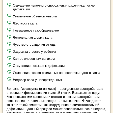
Ощущение неполного опорожнения кишечника после
дефекации
Увеличение объемов живота
Жесткость кала
Повышенное газообразование
Лентовидная форма кала
Чувство отвращения от еды
Задержка в росте у ребенка
Кал со зловонным запахом
Отсутствие позывов к дефекации
Изменение окраса различных зон оболочки одного глаза
Недобор веса у новорожденных
Болезнь Гиршпрунга (аганглиоз) – врожденные расстройства в
строении и формировании толстой кишки. Выражается недуг
беспрестанными запорами и патологическим расстройством
всасывания питательных веществ в кишечнике. Наблюдается
также и такой симптом, как затруднение в самостоятельной
дефекации – данный процесс может совершаться раз в неделю,
возможно, и реже, а в осложненных ситуациях протекания