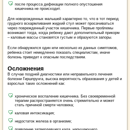
после процесса дефекации полного опустошения
кишечника не происходит.
Для новорожденных малышей характерно то, что в тот период
грудного вскармливания жидкий стул может просачиваться
через поврежденный участок кишечника. Первые проблемы
возникают тогда, когда ребенку дают дополнительный прикорм
– каловые массы становятся густым и образуются запоры.
Если обнаружился один или несколько из данных симптомов,
ребенка стоит немедленно показать специалистам, иначе
болезнь приведет к опасным последствиям.
Осложнения
В случае поздней диагностики или неправильного лечения
болезни Гиршпрунга, высока вероятность образования у детей и
взрослых таких осложнений как:
хроническое воспаление кишечника. Без своевременной
терапии распространяется очень стремительно и может
стать причиной смерти человека;
каловая интоксикация;
недостаток железа в организме;
появление затвердевшего кала, нарушающего