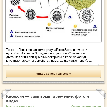
ТошнотаПовышенная температураРвотаБоль в области
пупкаСухой кашельЗатрудненное дыханиеСвистящее
дыханиеХрипы при дыханииАскариды в кале Аскариды –
глистные паразиты семейства нематод (круглые черви), ...
Читать запись полностью
Кахексия — симптомы и лечение, фото и
видео
Новости медицины
Общие заболевания