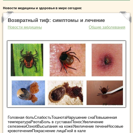
Новости медицины и здоровья в мире сегодня:
Возвратный тиф: симптомы и лечение
Новости медицины
Общие заболевания
Головная больСлабостьТошнотаНарушение снаПовышенная
температураРвотаБоль в суставахПоносУвеличение
селезенкиОзнобВысыпания на кожеУвеличение печениНосовые
кровотеченияПокраснение лицаГной в кале