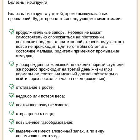
Болезнь Гиршпрунга
Болезнь Гиршпрунга у детей, кроме вышеуказанных
проявлений, будет проявляться следующими симптомами:
продолжительные запоры. Ребенок не может
самостоятельно опорожниться на протяжении
нескольких недель, а при тяжелой степени недуга этого
вовсе не происходит. Для того чтобы облегчить
состояние малыша, родители применяют промывание
желудка;
у новорожденных малышей не отходит первый стул или
же процесс происходит на третий день жизни (при
нормальном состоянии меконий должен обязательно
выйти через несколько часов после рождения);
отставание в росте;
недобор или потеря веса;
постоянное вздутие живота;
отвращение к пище;
повышенное газообразование;
выделения имеют зловонный запах, а по виду
напоминают ленточку;