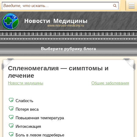
www.novosti-mediciny.ru
Выберите рубрику блога
Спленомегалия — симптомы и
лечение
Новости медицины
Общие заболевания
Слабость
Потеря веса
Повышенная температура
Интоксикация
Боль в левом подреберье