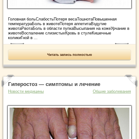
Головная больСлабостьПотеря весаТошнотаПовышенная
температураБоль в животеПотеря аппетитаВздутие
животаРвотаБоль в области пупкаВысыпания на кожеУрчание в
животеВоспаление слизистыхКровь в стулеКишечные
коликиГной в ...
Читать запись полностью
Гиперостоз — симптомы и лечение
Новости медицины
Общие заболевания