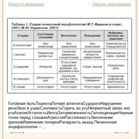
Новости медицины
Общие заболевания
Головная больТошнотаПотеря аппетитаСудорогиНарушение
речиЗвон в ушахСонливостьГоречь во ртуНеприятный запах изо
ртаАпатияУсталостьИкотаЗаторможенностьГаллюцинацииЧерные
точки перед глазамиАгрессияРассеянностьУвеличение
зрачковИзменение почеркаРигидность мышц Печеночная
энцефалопатия – ...