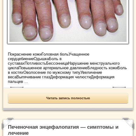
Покраснение кожиГоловная больУчащенное
сердцебиениеОдышкаБоль в
суставахПотливостьБессонницаНарушение менструального
циклаПовышенное артериальное давлениеБледность кожиБоль
в костяхОволосение по мужскому типуУвеличение
весаВыпячивание глазДеформация челюстиДеформация
пальцев ...
Читать запись полностью
Печеночная энцефалопатия — симптомы и
лечение