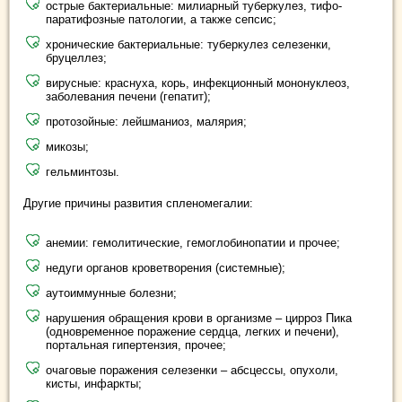
острые бактериальные: милиарный туберкулез, тифо-
паратифозные патологии, а также сепсис;
хронические бактериальные: туберкулез селезенки,
бруцеллез;
вирусные: краснуха, корь, инфекционный мононуклеоз,
заболевания печени (гепатит);
протозойные: лейшманиоз, малярия;
микозы;
гельминтозы.
Другие причины развития спленомегалии:
анемии: гемолитические, гемоглобинопатии и прочее;
недуги органов кроветворения (системные);
аутоиммунные болезни;
нарушения обращения крови в организме – цирроз Пика
(одновременное поражение сердца, легких и печени),
портальная гипертензия, прочее;
очаговые поражения селезенки – абсцессы, опухоли,
кисты, инфаркты;