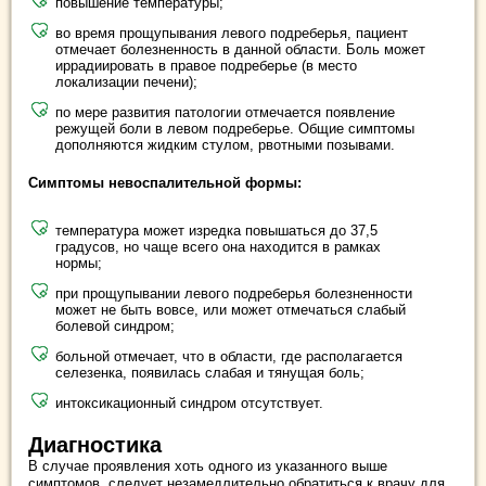
повышение температуры;
во время прощупывания левого подреберья, пациент
отмечает болезненность в данной области. Боль может
иррадиировать в правое подреберье (в место
локализации печени);
по мере развития патологии отмечается появление
режущей боли в левом подреберье. Общие симптомы
дополняются жидким стулом, рвотными позывами.
Симптомы невоспалительной формы:
температура может изредка повышаться до 37,5
градусов, но чаще всего она находится в рамках
нормы;
при прощупывании левого подреберья болезненности
может не быть вовсе, или может отмечаться слабый
болевой синдром;
больной отмечает, что в области, где располагается
селезенка, появилась слабая и тянущая боль;
интоксикационный синдром отсутствует.
Диагностика
В случае проявления хоть одного из указанного выше
симптомов, следует незамедлительно обратиться к врачу для