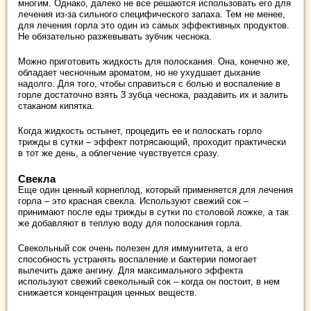
многим. Однако, далеко не все решаются использовать его для
лечения из-за сильного специфического запаха. Тем не менее,
для лечения горла это один из самых эффективных продуктов.
Не обязательно разжевывать зубчик чеснока.
Можно приготовить жидкость для полоскания. Она, конечно же,
обладает чесночным ароматом, но не ухудшает дыхание
надолго. Для того, чтобы справиться с болью и воспаление в
горле достаточно взять 3 зубца чеснока, раздавить их и залить
стаканом кипятка.
Когда жидкость остынет, процедить ее и полоскать горло
трижды в сутки – эффект потрясающий, проходит практически
в тот же день, а облегчение чувствуется сразу.
Свекла
Еще один ценный корнеплод, который применяется для лечения
горла – это красная свекла. Используют свежий сок –
принимают после еды трижды в сутки по столовой ложке, а так
же добавляют в теплую воду для полоскания горла.
Свекольный сок очень полезен для иммунитета, а его
способность устранять воспаление и бактерии помогает
вылечить даже ангину. Для максимального эффекта
используют свежий свекольный сок – когда он постоит, в нем
снижается концентрация ценных веществ.