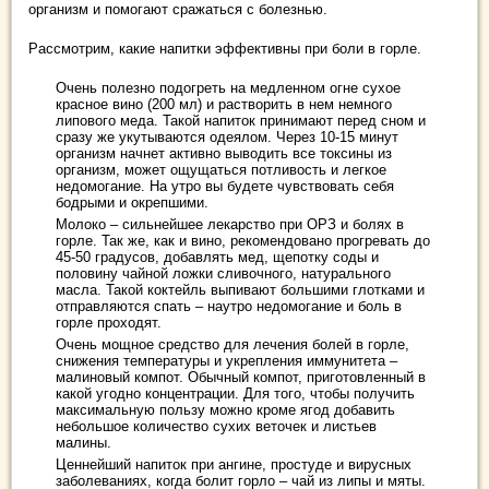
организм и помогают сражаться с болезнью.
Рассмотрим, какие напитки эффективны при боли в горле.
Очень полезно подогреть на медленном огне сухое
красное вино (200 мл) и растворить в нем немного
липового меда. Такой напиток принимают перед сном и
сразу же укутываются одеялом. Через 10-15 минут
организм начнет активно выводить все токсины из
организм, может ощущаться потливость и легкое
недомогание. На утро вы будете чувствовать себя
бодрыми и окрепшими.
Молоко – сильнейшее лекарство при ОРЗ и болях в
горле. Так же, как и вино, рекомендовано прогревать до
45-50 градусов, добавлять мед, щепотку соды и
половину чайной ложки сливочного, натурального
масла. Такой коктейль выпивают большими глотками и
отправляются спать – наутро недомогание и боль в
горле проходят.
Очень мощное средство для лечения болей в горле,
снижения температуры и укрепления иммунитета –
малиновый компот. Обычный компот, приготовленный в
какой угодно концентрации. Для того, чтобы получить
максимальную пользу можно кроме ягод добавить
небольшое количество сухих веточек и листьев
малины.
Ценнейший напиток при ангине, простуде и вирусных
заболеваниях, когда болит горло – чай из липы и мяты.