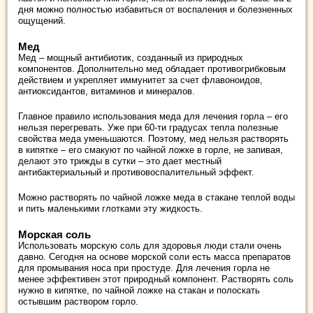
дня можно полностью избавиться от воспаления и болезненных
ощущений.
Мед
Мед – мощный антибиотик, созданный из природных
компонентов. Дополнительно мед обладает противогрибковым
действием и укрепляет иммунитет за счет флавоноидов,
антиоксидантов, витаминов и минералов.
Главное правило использования меда для лечения горла – его
нельзя перегревать. Уже при 60-ти градусах тепла полезные
свойства меда уменьшаются. Поэтому, мед нельзя растворять
в кипятке – его смакуют по чайной ложке в горле, не запивая,
делают это трижды в сутки – это дает местный
антибактериальный и противовоспалительный эффект.
Можно растворять по чайной ложке меда в стакане теплой воды
и пить маленькими глотками эту жидкость.
Морская соль
Использовать морскую соль для здоровья люди стали очень
давно. Сегодня на основе морской соли есть масса препаратов
для промывания носа при простуде. Для лечения горла не
менее эффективен этот природный компонент. Растворять соль
нужно в кипятке, по чайной ложке на стакан и полоскать
остывшим раствором горло.