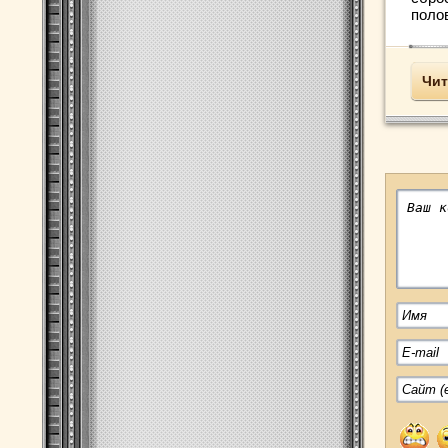
полов
Чит