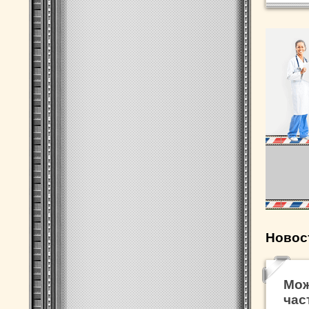
Новос
Мож
час