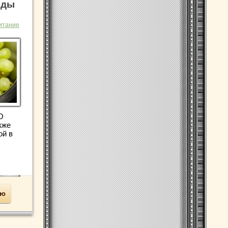
оды
итание
 О
кже
ой в
ью