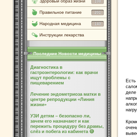
Здоровый образ жизни
108
Правильное питание
201
Народная медицина
140
Инструкции лекарства
Последние Новости медицины
Диагностика в
гастроэнтерологии: как врачи
ищут проблемы с
Есть
пищеварением
сало
деле
Лечение эндометриоза матки в
напри
центре репродукции «Линия
алко
жизни»
нагру
УЗИ детям – безопасно ли,
зачем его назначают и как
Кроме
пережить процедуру без драмы,
очен
слёз и побега из кабинета 😅
выве