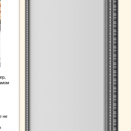
ер,
самом
е не
о