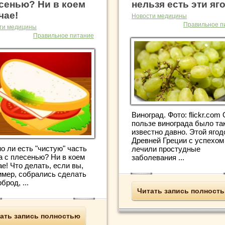
сенью? Ни в коем
нельзя есть эти яг
чае!
Новости медицины
Правильное п
ти медицины
Правильное питание
Виноград. Фото: flickr.com
пользе винограда было та
известно давно. Этой ягод
Древней Греции с успехом
о ли есть "чистую" часть
лечили простудные
а с плесенью? Ни в коем
заболевания ...
е! Что делать, если вы,
имер, собрались сделать
брод, ...
Читать запись полност
ать запись полностью