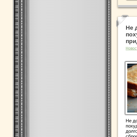
Не 
пох
при
Новос
Не д
поху
долг
сбро