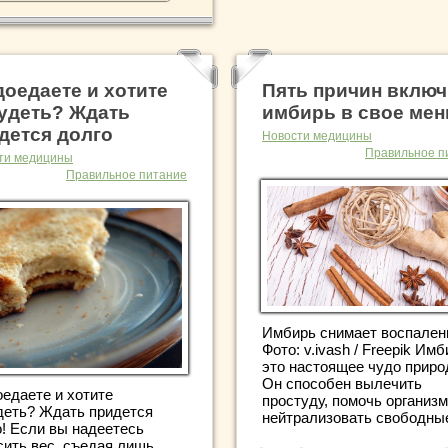
доедаете и хотите
Пять причин включ
удеть? Ждать
имбирь в свое ме
дется долго
Новости медицины
Правильное п
ти медицины
Правильное питание
Имбирь снимает воспален
Фото: v.ivash / Freepik Имб
это настоящее чудо приро
Он способен вылечить
оедаете и хотите
простуду, помочь организ
деть? Ждать придется
нейтрализовать свободные 
о! Если вы надеетесь
сить вес, съедая лишь