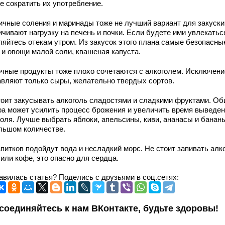
е сократить их употребление.
ичные соления и маринады тоже не лучший вариант для закуски
чивают нагрузку на печень и почки. Если будете ими увлекаться
ляйтесь отекам утром. Из закусок этого плана самые безопасны
 и овощи малой соли, квашеная капуста.
чные продукты тоже плохо сочетаются с алкоголем. Исключени
авляют только сыры, желательно твердых сортов.
тоит закусывать алкоголь сладостями и сладкими фруктами. Об
ра может усилить процесс брожения и увеличить время выведе
голя. Лучше выбрать яблоки, апельсины, киви, ананасы и банан
льшом количестве.
питков подойдут вода и несладкий морс. Не стоит запивать алк
или кофе, это опасно для сердца.
авилась статья? Поделись с друзьями в соц.сетях:
соединяйтесь к нам ВКонтакте, будьте здоровы!