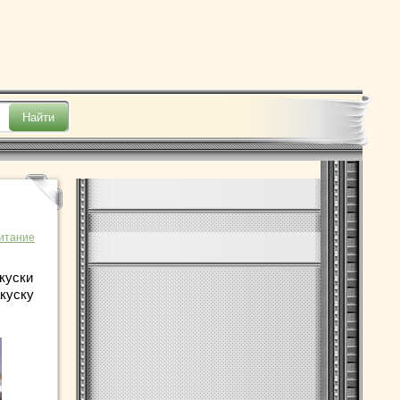
итание
куски
акуску