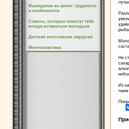
лучш
Выведение из запоя: трудности
и особенности
Разл
увели
Советы, которые помогут тебе
удив
всегда оставаться молодым
рыба
Детская неотложная хирургия
Моло
сост
Ментопластика
Не с
саха
алко
небо
Из на
чаем 
Понр
При