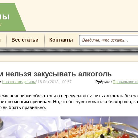
u
я
Все статьи
Контакты
м нельзя закусывать алкоголь
:
Новости медицины
/ 16 Дек 2018 в 00:57
Рубрика:
Правильное п
ремя вечеринки обязательно перекусывать: пить алкоголь без за
оит по многим причинам. Но, чтобы чувствовать себя хорошо, з
о выбрать правильно.