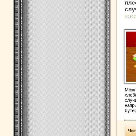
пле
слу
Новос
Можн
хлеб
случа
напр
бутер
Чит