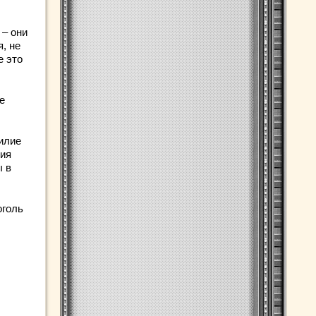
 – они
, не
е это
е
илие
ния
ы в
оголь