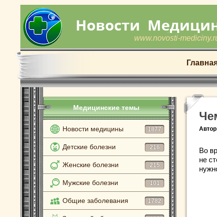
www.novosti-mediciny.r
Главна
Медицинские темы
Че
Новости медицины
Автор
1877
Детские болезни
216
Во в
не ст
Женские болезни
215
нужн
Мужские болезни
101
Общие заболевания
1782