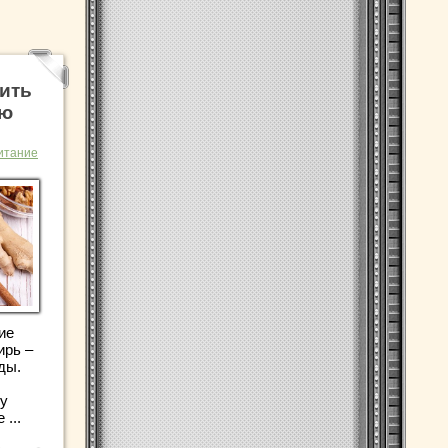
ить
ню
итание
ие
ирь –
ды.
му
...