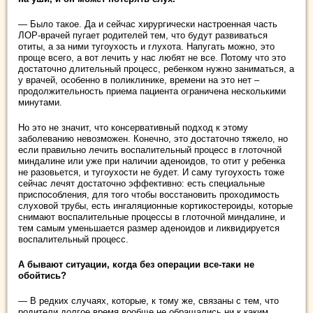
— Было такое. Да и сейчас хирургически настроенная часть
ЛОР-врачей пугает родителей тем, что будут развиваться
отиты, а за ними тугоухость и глухота. Напугать можно, это
проще всего, а вот лечить у нас любят не все. Потому что это
достаточно длительный процесс, ребенком нужно заниматься, а
у врачей, особенно в поликлинике, времени на это нет –
продолжительность приема пациента ограничена несколькими
минутами.
Но это не значит, что консервативный подход к этому
заболеванию невозможен. Конечно, это достаточно тяжело, но
если правильно лечить воспалительный процесс в глоточной
миндалине или уже при наличии аденоидов, то отит у ребенка
не разовьется, и тугоухости не будет. И саму тугоухость тоже
сейчас лечят достаточно эффективно: есть специальные
приспособления, для того чтобы восстановить проходимость
слуховой трубы, есть ингаляционные кортикостероиды, которые
снимают воспалительные процессы в глоточной миндалине, и
тем самым уменьшается размер аденоидов и ликвидируется
воспалительный процесс.
А бывают ситуации, когда без операции все-таки не
обойтись?
— В редких случаях, которые, к тому же, связаны с тем, что
родители долгое время вообще не обращались ни к каким