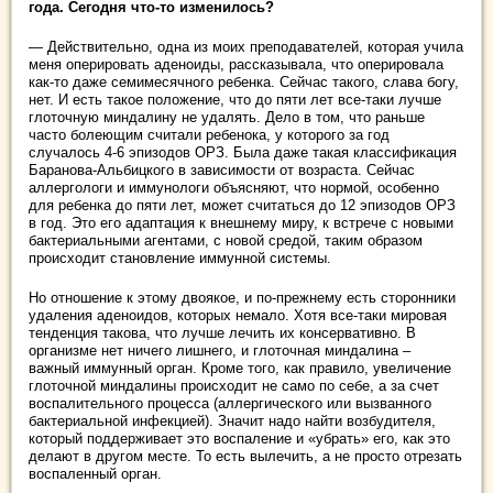
года. Сегодня что-то изменилось?
— Действительно, одна из моих преподавателей, которая учила
меня оперировать аденоиды, рассказывала, что оперировала
как-то даже семимесячного ребенка. Сейчас такого, слава богу,
нет. И есть такое положение, что до пяти лет все-таки лучше
глоточную миндалину не удалять. Дело в том, что раньше
часто болеющим считали ребенока, у которого за год
случалось 4-6 эпизодов ОРЗ. Была даже такая классификация
Баранова-Альбицкого в зависимости от возраста. Сейчас
аллергологи и иммунологи объясняют, что нормой, особенно
для ребенка до пяти лет, может считаться до 12 эпизодов ОРЗ
в год. Это его адаптация к внешнему миру, к встрече с новыми
бактериальными агентами, с новой средой, таким образом
происходит становление иммунной системы.
Но отношение к этому двоякое, и по-прежнему есть сторонники
удаления аденоидов, которых немало. Хотя все-таки мировая
тенденция такова, что лучше лечить их консервативно. В
организме нет ничего лишнего, и глоточная миндалина –
важный иммунный орган. Кроме того, как правило, увеличение
глоточной миндалины происходит не само по себе, а за счет
воспалительного процесса (аллергического или вызванного
бактериальной инфекцией). Значит надо найти возбудителя,
который поддерживает это воспаление и «убрать» его, как это
делают в другом месте. То есть вылечить, а не просто отрезать
воспаленный орган.