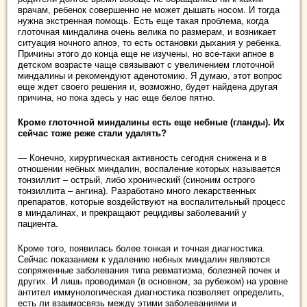
врачам, ребенок совершенно не может дышать носом. И тогда
нужна экстренная помощь. Есть еще такая проблема, когда
глоточная миндалина очень велика по размерам, и возникает
ситуация ночного апноэ, то есть остановки дыхания у ребенка.
Причины этого до конца еще не изучены, но все-таки апное в
детском возрасте чаще связывают с увеличением глоточной
миндалины и рекомендуют аденотомию. Я думаю, этот вопрос
еще ждет своего решения и, возможно, будет найдена другая
причина, но пока здесь у нас еще белое пятно.
Кроме глоточной миндалины есть еще небные (гланды). Их
сейчас тоже реже стали удалять?
— Конечно, хирургическая активность сегодня снижена и в
отношении небных миндалин, воспаление которых называется
тонзиллит – острый, либо хронический (синоним острого
тонзиллита – ангина). Разработано много лекарственных
препаратов, которые воздействуют на воспалительный процесс
в миндалинах, и прекращают рецидивы заболеваний у
пациента.
Кроме того, появилась более тонкая и точная диагностика.
Сейчас показанием к удалению небных миндалин являются
сопряженные заболевания типа ревматизма, болезней почек и
других. И лишь проводимая (в основном, за рубежом) на уровне
антител иммунологическая диагностика позволяет определить,
есть ли взаимосвязь между этими заболеваниями и