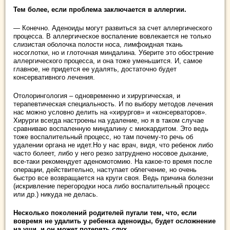
Тем более, если проблема заключается в аллергии.
— Конечно. Аденоиды могут развиться за счет аллергического
процесса. В аллергическое воспаление вовлекается не только
слизистая оболочка полости носа, лимфоидная ткань
носоглотки, но и глоточная миндалина. Уберите это обострение
аллергического процесса, и она тоже уменьшится. И, самое
главное, не придется ее удалять, достаточно будет
консервативного лечения.
Отолорингология – одновременно и хирургическая, и
терапевтическая специальность. И по выбору методов лечения
нас можно условно делить на «хирургов» и «консерваторов».
Хирурги всегда настроены на удаление, но я в таком случае
сравниваю воспаленную миндалину с миокардитом. Это ведь
тоже воспалительный процесс, но там почему-то речь об
удалении органа не идет.Но у нас врач, видя, что ребенок либо
часто болеет, либо у него резко затруднено носовое дыхание,
все-таки рекомендует аденомотомию. На какое-то время после
операции, действительно, наступает облегчение, но очень
быстро все возвращается на круги своя. Ведь причина болезни
(искривление перегородки носа либо воспалительный процесс
или др.) никуда не делась.
Несколько поколений родителей пугали тем, что, если
вовремя не удалить у ребенка аденоиды, будет осложнение
на уши, и он может потерять слух.