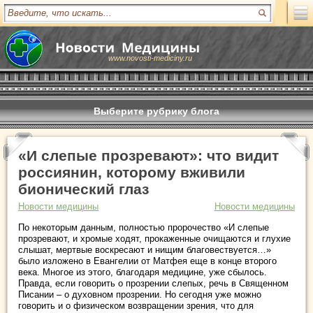
www.novosti-mediciny.ru
Выберите рубрику блога
«И слепые прозревают»: что видит
россиянин, которому вживили
бионический глаз
Новости медицины
Новости медицины
По некоторым данным, полностью пророчество «И слепые
прозревают, и хромые ходят, прокаженные очищаются и глухие
слышат, мертвые воскресают и нищим благовествуется…»
было изложено в Евангелии от Матфея еще в конце второго
века. Многое из этого, благодаря медицине, уже сбылось.
Правда, если говорить о прозрении слепых, речь в Священном
Писании – о духовном прозрении. Но сегодня уже можно
говорить и о физическом возвращении зрения, что для