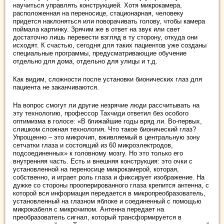
научиться управлять конструкцией. Хотя микрокамера,
расположенная на переносице, стационарная, человеку
придется наклоняться или поворачивать голову, чтобы камера
поймала картинку. Зрячим же в ответ на звук или свет
достаточно лишь перевести взгляд в ту сторону, откуда они
исходят. К счастью, сегодня для таких пациентов уже созданы
специальные программы, предусматривающие обучение
отдельно для дома, отдельно для улицы и т.д.
Как видим, сложности после установки бионических глаз для
пациента не заканчиваются.
На вопрос смогут ли другие незрячие люди рассчитывать на
эту технологию, профессор Тахчиди ответил без особого
оптимизма в голосе: «В ближайшие годы вряд ли. Во-первых,
слишком сложная технология. Что такое бионический глаз?
Упрощенно – это микрочип, вживляемый в центральную зону
сетчатки глаза и состоящий из 60 микроэлектродов,
подсоединенных» к головному мозгу. Но это только его
внутренняя часть. Есть и внешняя конструкция: это очки с
установленной на переносице микрокамерой, которая,
собственно, и играет роль глаза и фиксирует изображение. На
дужке со стороны прооперированного глаза крепится антенна, с
которой вся информация передается в микропреобразователь,
установленный на глазном яблоке и соединенный с помощью
микрокабеля с микрочипом. Антенна передает на
преобразователь сигнал, который трансформируется в