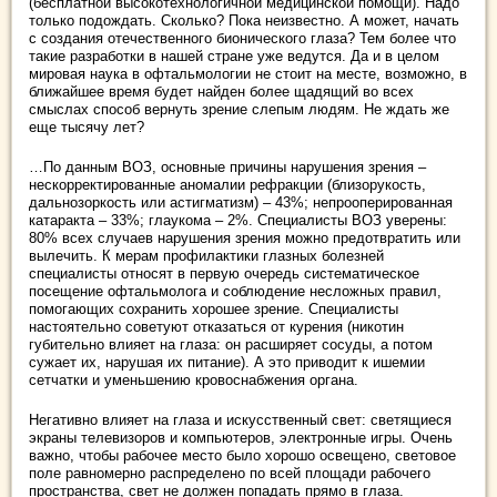
(бесплатной высокотехнологичной медицинской помощи). Надо
только подождать. Сколько? Пока неизвестно. А может, начать
с создания отечественного бионического глаза? Тем более что
такие разработки в нашей стране уже ведутся. Да и в целом
мировая наука в офтальмологии не стоит на месте, возможно, в
ближайшее время будет найден более щадящий во всех
смыслах способ вернуть зрение слепым людям. Не ждать же
еще тысячу лет?
…По данным ВОЗ, основные причины нарушения зрения –
нескорректированные аномалии рефракции (близорукость,
дальнозоркость или астигматизм) – 43%; непрооперированная
катаракта – 33%; глаукома – 2%. Специалисты ВОЗ уверены:
80% всех случаев нарушения зрения можно предотвратить или
вылечить. К мерам профилактики глазных болезней
специалисты относят в первую очередь систематическое
посещение офтальмолога и соблюдение несложных правил,
помогающих сохранить хорошее зрение. Специалисты
настоятельно советуют отказаться от курения (никотин
губительно влияет на глаза: он расширяет сосуды, а потом
сужает их, нарушая их питание). А это приводит к ишемии
сетчатки и уменьшению кровоснабжения органа.
Негативно влияет на глаза и искусственный свет: светящиеся
экраны телевизоров и компьютеров, электронные игры. Очень
важно, чтобы рабочее место было хорошо освещено, световое
поле равномерно распределено по всей площади рабочего
пространства, свет не должен попадать прямо в глаза.