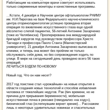
Работающим на компьютере врачи советуют использовать
только современные мониторы и качественные программы.
…Кстати, 4 декабря в Научном центре офтальмологии РНИМУ
им. Н.И.Пирогова на базе Федерального научно-клинического
центра оториноларингологии успешно проведена вторая
операция по вживлению искусственного глаза еще одной
абсолютно слепой пациентке, 56-летней Антонине Захарченко
(тоже из Челябинска). Прооперирована она международной
бригадой хирургов под руководством профессора Христо
Тахчиди и профессора Паоло Станга (Манчестерский
университет). 21 декабря Антонина Захарченко выписана из
клиники, и теперь она может без проблем не только
обслуживать себя дома, но без сопровождения ходить по
улице. В мире на сегодняшний день проведено всего 56 таких
операций.
ЛЕЧИТЬСЯ БУДЕМ ПО-НОВОМУ
Новый год. Что он нам несет?
2017 год поистине стал «урожайным» на новые открытия в
области создания новых технологий и способов избавления
человека от тяжелейших недугов. Рак (бич времени, но не
причина для прерывания беременности), мобильная
искусственная почка в рюкзаке (гемодиализ «на ходу»),
бионический глаз (ослепнувшим вернет зрение)… Расскажем
лишь о некоторых удивительных новинках и спасительных