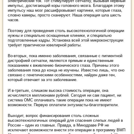
электрический ток. Тот стимулирует сетчатку, вызывая нервный
импульс, достигающий коры головного мозга. Благодаря этому
импульсу наш мозг расшифровывает картинки, которые глаза,
словно камеры, просто сканируют. Наша операция шла шесть
часов.
Поэтому для проведения столь высокотехнологичной операции
нужны и специально оснащенные клиники, и специально
подготовленные кадры. Установка всей этой микроконструкции
требует практически ювелирной работы.
Во-вторых, пока именно заболевания, связанные с пигментной
дистрофией сетчатки, являются прямым и единственным
показанием к вживлению бионического глаза. Причины этого
заболевания пока до конца не изучены. Известно лишь, что оно
связано с генетическими особенностями, найден даже ген,
который отвечает за это заболевание.
И в-третьих, слишком высока стоимость операции, она
исчисляется миллионами рублей. Сегодня ни сам пациент, ни
система ОМС оплачивать такие операции пока не имеют
возможности. Первую оплатили энтузиасты-благотворители.
Выходит, вопрос финансирования столь сложных
высокотехнологичных операций для спасения слепых людей в
России – один из главных. Правда, в Минздраве РФ не
исключают возможности внести эти операции в программу ВМП