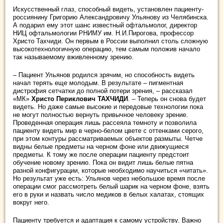
Искусственный глаз, способный видеть, установлен пациенту-
россиянину Григорию Александровичу Ульянову из Челябинска.
А подарил ему этот шанс известный офтальмолог, директор
НИЦ офтальмологии РНИМУ им. Н.И.Пирогова, профессор
Христо Тахчиди. Он первым в России выполнил столь сложную
высокотехнологичную операцию, тем самым положив начало
так называемому вживленному зрению.
– Пациент Ульянов родился зрячим, но способность видеть
начал терять еще молодым. В результате – пигментная
дистрофия сетчатки до полной потери зрения, – рассказал
«МК»
Христо Периклович ТАХЧИДИ
. – Теперь он снова будет
видеть. Но даже самые высокие и передовые технологии пока
не могут полностью вернуть привычное человеку зрение.
Проведенная операция лишь рассеяла темноту и позволила
пациенту видеть мир в черно-белом цвете с оттенками серого,
при этом контуры рассматриваемых объектов размыты. Четче
видны белые предметы на черном фоне или движущиеся
предметы. К тому же после операции пациенту предстоит
обучение новому зрению. Пока он видит лишь белые пятна
разной конфигурации, которые необходимо научиться «читать».
Но результат уже есть: Ульянов через небольшое время после
операции смог рассмотреть белый шарик на черном фоне, взять
его в руки и назвать число медиков в белых халатах, стоящих
вокруг него.
Пациенту требуется и адаптация к самому устройству. Важно