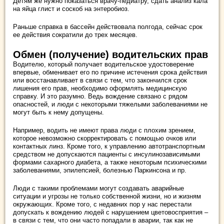
Детям же нужно показаться врачу-педиатру, сдать анализ кала
на яйца глист и соскоб на энтеробиоз.
Раньше справка в бассейн действовала полгода, сейчас срок
ее действия сократили до трех месяцев.
Обмен (получение) водительских прав
Водителю, который получает водительское удостоверение
впервые, обменивает его по причине истечения срока действия
или восстанавливает в связи с тем, что закончился срок
лишения его прав, необходимо оформлять медицинскую
справку. И это разумно. Ведь вождение связано с рядом
опасностей, и люди с некоторыми тяжелыми заболеваниями не
могут быть к нему допущены.
Например, водить не имеют права люди с плохим зрением,
которое невозможно скорректировать с помощью очков или
контактных линз. Кроме того, к управлению автотранспортным
средством не допускаются пациенты с инсулинозависимыми
формами сахарного диабета, а также некоторым психическими
заболеваниями, эпилепсией, болезнью Паркинсона и пр.
Люди с такими проблемами могут создавать аварийные
ситуации и угрозы не только собственной жизни, но и жизням
окружающих. Кроме того, с недавних пор у нас перестали
допускать к вождению людей с нарушением цветовосприятия –
в связи с тем, что они часто попадали в аварии, так как не