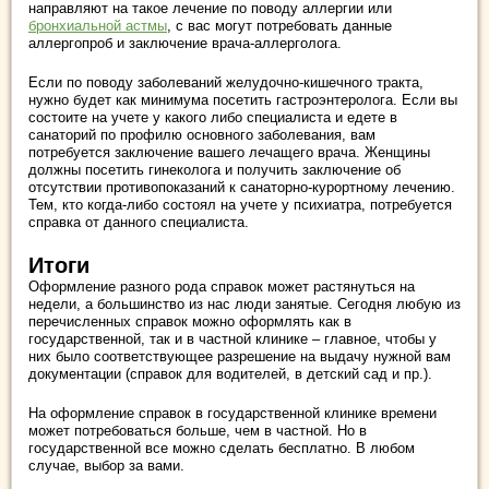
направляют на такое лечение по поводу аллергии или
бронхиальной астмы
, с вас могут потребовать данные
аллергопроб и заключение врача-аллерголога.
Если по поводу заболеваний желудочно-кишечного тракта,
нужно будет как минимума посетить гастроэнтеролога. Если вы
состоите на учете у какого либо специалиста и едете в
санаторий по профилю основного заболевания, вам
потребуется заключение вашего лечащего врача. Женщины
должны посетить гинеколога и получить заключение об
отсутствии противопоказаний к санаторно-курортному лечению.
Тем, кто когда-либо состоял на учете у психиатра, потребуется
справка от данного специалиста.
Итоги
Оформление разного рода справок может растянуться на
недели, а большинство из нас люди занятые. Сегодня любую из
перечисленных справок можно оформлять как в
государственной, так и в частной клинике – главное, чтобы у
них было соответствующее разрешение на выдачу нужной вам
документации (справок для водителей, в детский сад и пр.).
На оформление справок в государственной клинике времени
может потребоваться больше, чем в частной. Но в
государственной все можно сделать бесплатно. В любом
случае, выбор за вами.