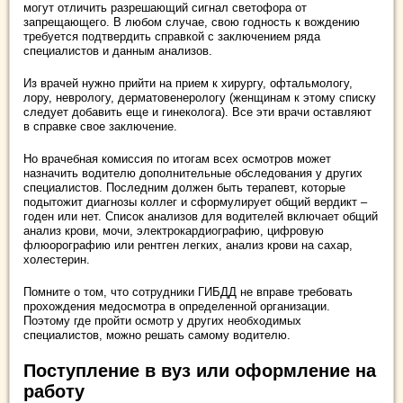
могут отличить разрешающий сигнал светофора от
запрещающего. В любом случае, свою годность к вождению
требуется подтвердить справкой с заключением ряда
специалистов и данным анализов.
Из врачей нужно прийти на прием к хирургу, офтальмологу,
лору, неврологу, дерматовенерологу (женщинам к этому списку
следует добавить еще и гинеколога). Все эти врачи оставляют
в справке свое заключение.
Но врачебная комиссия по итогам всех осмотров может
назначить водителю дополнительные обследования у других
специалистов. Последним должен быть терапевт, которые
подытожит диагнозы коллег и сформулирует общий вердикт –
годен или нет. Список анализов для водителей включает общий
анализ крови, мочи, электрокардиографию, цифровую
флюорографию или рентген легких, анализ крови на сахар,
холестерин.
Помните о том, что сотрудники ГИБДД не вправе требовать
прохождения медосмотра в определенной организации.
Поэтому где пройти осмотр у других необходимых
специалистов, можно решать самому водителю.
Поступление в вуз или оформление на
работу