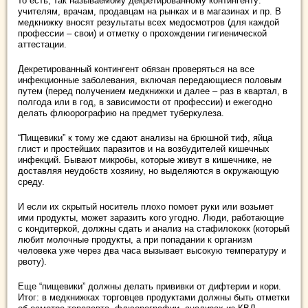
то есть, так называемому декретированному контингенту:
учителям, врачам, продавцам на рынках и в магазинах и пр. В
медкнижку вносят результаты всех медосмотров (для каждой
профессии – свои) и отметку о прохождении гигиенической
аттестации.
Декретированный контингент обязан проверяться на все
инфекционные заболевания, включая передающиеся половым
путем (перед получением медкнижки и далее – раз в квартал, в
полгода или в год, в зависимости от профессии) и ежегодно
делать флюорографию на предмет туберкулеза.
“Пищевики” к тому же сдают анализы на брюшной тиф, яйца
глист и простейших паразитов и на возбудителей кишечных
инфекций. Бывают микробы, которые живут в кишечнике, не
доставляя неудобств хозяину, но выделяются в окружающую
среду.
И если их скрытый носитель плохо помоет руки или возьмет
ими продукты, может заразить кого угодно. Люди, работающие
с кондитеркой, должны сдать и анализ на стафилококк (который
любит молочные продукты, а при попадании к организм
человека уже через два часа вызывает высокую температуру и
рвоту).
Еще “пищевики” должны делать прививки от дифтерии и кори.
Итог: в медкнижках торговцев продуктами должны быть отметки