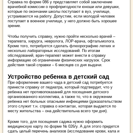
Справка по форме 086 у представляет собой заключение
врачебной комиссии о профпригодности юноши или девушки,
которые по окончании школы поступают в вуз, училище,
устраиваются на работу. Допустим, если молодой человек
поступает в военное училище, у него должно быть хорошее
зрение.
Чтобы получить справку, нужно пройти несколько врачей –
терапевта, хирурга, невролога, ЛОР-врача, офтальмолога.
Кроме того, потребуется сделать флюорографию легких и
несколько лабораторных исследований. По итогам
обследований, врач-терапевт может внести в справку
информацию об ограничении физических нагрузок. Срок
действия такой справки – 6 месяцев со дня выдачи.
Устройство ребенка в детский сад
При оформление вашего чада в детский сад потребуется
принести справку от педиатра, который подтвердит, что у
ребенка нет противопоказаний для посещения детского
организованного коллектива, а также то, что в окружении
ребенка нет больных опасными инфекциями (доказательством
этого служит т.н. справка о контактах, которая выдается по
месту жительства – она действительна всего три дня).
Кроме того, для посещения садика нужно оформить
медицинскую карту по форме № 026/у. А для этого придется
сдать целый перечень анализов (исследование крови, кала и