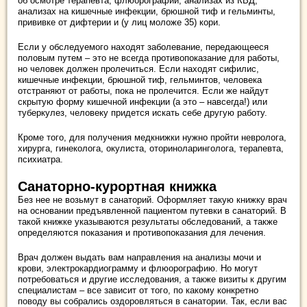
об осмотре терапевта, флюорографии, анализах из КВД,
анализах на кишечные инфекции, брюшной тиф и гельминты,
прививке от дифтерии и (у лиц моложе 35) кори.
Если у обследуемого находят заболевание, передающееся
половым путем – это не всегда противопоказание для работы,
но человек должен пролечиться. Если находят сифилис,
кишечные инфекции, брюшной тиф, гельминтов, человека
отстраняют от работы, пока не пролечится. Если же найдут
скрытую форму кишечной инфекции (а это – навсегда!) или
туберкулез, человеку придется искать себе другую работу.
Кроме того, для получения медкнижки нужно пройти невролога,
хирурга, гинеколога, окулиста, оториноларинголога, терапевта,
психиатра.
Санаторно-курортная книжка
Без нее не возьмут в санаторий. Оформляет такую книжку врач
на основании предъявленной пациентом путевки в санаторий. В
такой книжке указываются результаты обследований, а также
определяются показания и противопоказания для лечения.
Врач должен выдать вам направления на анализы мочи и
крови, электрокардиограмму и флюорографию. Но могут
потребоваться и другие исследования, а также визиты к другим
специалистам – все зависит от того, по какому конкретно
поводу вы собрались оздоровляться в санатории. Так, если вас