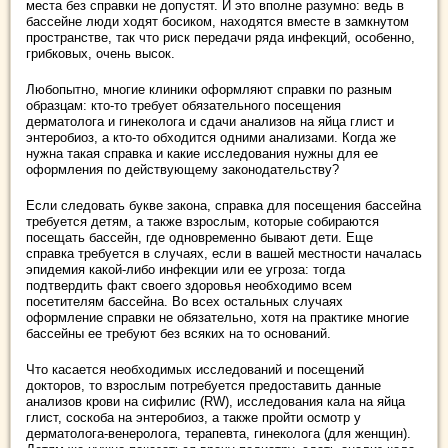
места без справки не допустят. И это вполне разумно: ведь в
бассейне люди ходят босиком, находятся вместе в замкнутом
пространстве, так что риск передачи ряда инфекций, особенно,
грибковых, очень высок.
Любопытно, многие клиники оформляют справки по разным
образцам: кто-то требует обязательного посещения
дерматолога и гинеколога и сдачи анализов на яйца глист и
энтеробиоз, а кто-то обходится одними анализами. Когда же
нужна такая справка и какие исследования нужны для ее
оформления по действующему законодательству?
Если следовать букве закона, справка для посещения бассейна
требуется детям, а также взрослым, которые собираются
посещать бассейн, где одновременно бывают дети. Еще
справка требуется в случаях, если в вашей местности началась
эпидемия какой-либо инфекции или ее угроза: тогда
подтвердить факт своего здоровья необходимо всем
посетителям бассейна. Во всех остальных случаях
оформление справки не обязательно, хотя на практике многие
бассейны ее требуют без всяких на то оснований.
Что касается необходимых исследований и посещений
докторов, то взрослым потребуется предоставить данные
анализов крови на сифилис (RW), исследования кала на яйца
глист, соскоба на энтеробиоз, а также пройти осмотр у
дерматолога-венеролога, терапевта, гинеколога (для женщин).