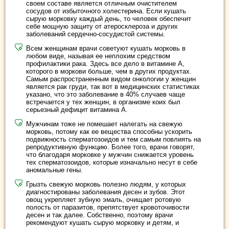
своем составе является отличным очистителем
сосудов от избыточного холестерина. Если кушать
сырую морковку каждый день, то человек обеспечит
себе мощную защиту от атеросклероза и других
заболеваний сердечно-сосудистой системы.
Всем женщинам врачи советуют кушать морковь в
любом виде, называя ее неплохим средством
профилактики рака. Здесь все дело в витамине А,
которого в моркови больше, чем в других продуктах.
Самым распространенным видом онкологии у женщин
является рак груди, так вот в медицинских статистиках
указано, что это заболевание в 40% случаев чаще
встречается у тех женщин, в организме коих был
серьезный дефицит витамина А.
Мужчинам тоже не помешает налегать на свежую
морковь, потому как ее вещества способны ускорить
подвижность сперматозоидов и тем самым повлиять на
репродуктивную функцию. Более того, врачи говорят,
что благодаря морковке у мужчин снижается уровень
тех сперматозоидов, которые изначально несут в себе
аномальные гены.
Грызть свежую морковь полезно людям, у которых
диагностированы заболевания десен и зубов. Этот
овощ укрепляет зубную эмаль, очищает ротовую
полость от паразитов, препятствует кровоточивости
десен и так далее. Собственно, поэтому врачи
рекомендуют кушать сырую морковку и детям, и