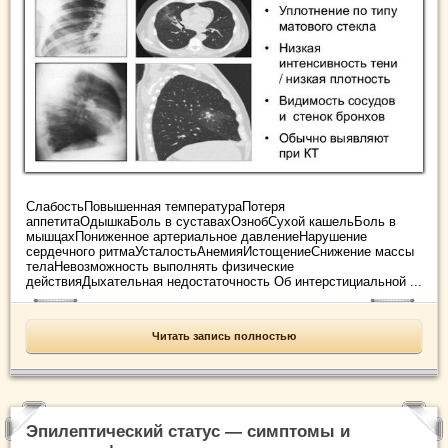
СлабостьПовышенная температураПотеря
аппетитаОдышкаБоль в суставахОзнобСухой кашельБоль в
мышцахПониженное артериальное давлениеНарушение
сердечного ритмаУсталостьАнемияИстощениеСнижение массы
телаНевозможность выполнять физические
действияДыхательная недостаточность Об интерстициальной ...
Читать запись полностью
Эпилептический статус — симптомы и