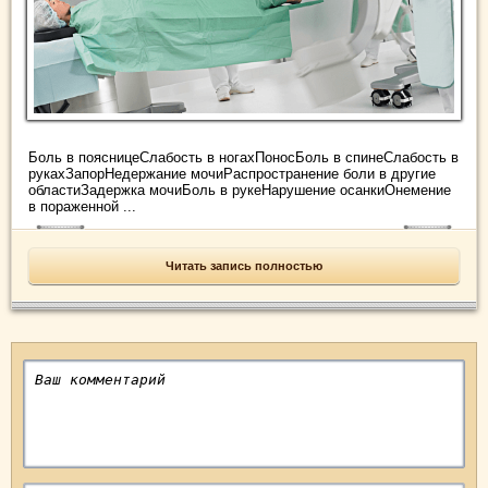
Боль в поясницеСлабость в ногахПоносБоль в спинеСлабость в
рукахЗапорНедержание мочиРаспространение боли в другие
областиЗадержка мочиБоль в рукеНарушение осанкиОнемение
в пораженной ...
Читать запись полностью