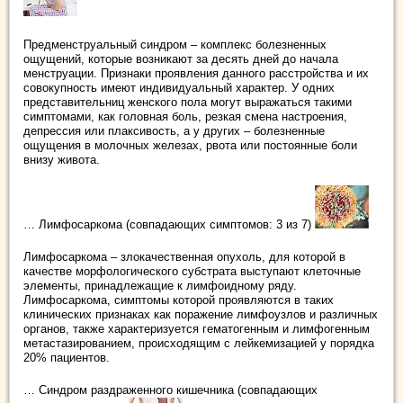
Предменструальный синдром – комплекс болезненных
ощущений, которые возникают за десять дней до начала
менструации. Признаки проявления данного расстройства и их
совокупность имеют индивидуальный характер. У одних
представительниц женского пола могут выражаться такими
симптомами, как головная боль, резкая смена настроения,
депрессия или плаксивость, а у других – болезненные
ощущения в молочных железах, рвота или постоянные боли
внизу живота.
… Лимфосаркома (совпадающих симптомов: 3 из 7)
Лимфосаркома – злокачественная опухоль, для которой в
качестве морфологического субстрата выступают клеточные
элементы, принадлежащие к лимфоидному ряду.
Лимфосаркома, симптомы которой проявляются в таких
клинических признаках как поражение лимфоузлов и различных
органов, также характеризуется гематогенным и лимфогенным
метастазированием, происходящим с лейкемизацией у порядка
20% пациентов.
… Синдром раздраженного кишечника (совпадающих