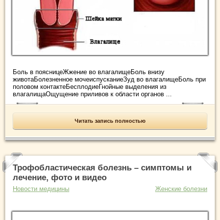
Боль в поясницеЖжение во влагалищеБоль внизу
животаБолезненное мочеиспусканиеЗуд во влагалищеБоль при
половом контактеБесплодиеГнойные выделения из
влагалищаОщущение приливов к области органов ...
Читать запись полностью
Трофобластическая болезнь – симптомы и
лечение, фото и видео
Новости медицины
Женские болезни