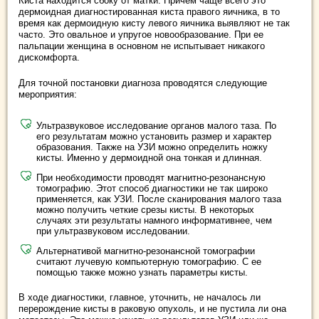
Киста находится сбоку от матки. Причем чаще всего это
дермоидная диагностированная киста правого яичника, в то
время как дермоидную кисту левого яичника выявляют не так
часто. Это овальное и упругое новообразование. При ее
пальпации женщина в основном не испытывает никакого
дискомфорта.
Для точной постановки диагноза проводятся следующие
мероприятия:
Ультразвуковое исследование органов малого таза. По
его результатам можно установить размер и характер
образования. Также на УЗИ можно определить ножку
кисты. Именно у дермоидной она тонкая и длинная.
При необходимости проводят магнитно-резонансную
томографию. Этот способ диагностики не так широко
применяется, как УЗИ. После сканирования малого таза
можно получить четкие срезы кисты. В некоторых
случаях эти результаты намного информативнее, чем
при ультразвуковом исследовании.
Альтернативой магнитно-резонансной томографии
считают лучевую компьютерную томографию. С ее
помощью также можно узнать параметры кисты.
В ходе диагностики, главное, уточнить, не началось ли
перерождение кисты в раковую опухоль, и не пустила ли она