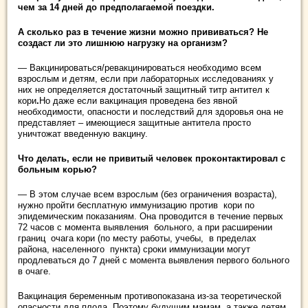
чем за 14 дней до предполагаемой поездки.
А сколько раз в течение жизни можно прививаться? Не
создаст ли это лишнюю нагрузку на организм?
— Вакцинироваться/ревакцинироваться необходимо всем
взрослым и детям, если при лабораторных исследованиях у
них не определяется достаточный защитный титр антител к
кори
.
Но даже если вакцинация проведена без явной
необходимости, опасности и последствий для здоровья она не
представляет – имеющиеся защитные антитела просто
уничтожат введенную вакцину.
Что делать, если не привитый человек проконтактировал с
больным корью?
— В этом случае всем взрослым (без ограничения возраста),
нужно пройти бесплатную иммунизацию против кори по
эпидемическим показаниям. Она проводится в течение первых
72 часов с момента выявления больного, а при расширении
границ очага кори (по месту работы, учебы, в пределах
района, населенного пункта) сроки иммунизации могут
продлеваться до 7 дней с момента выявления первого больного
в очаге.
Вакцинация беременным противопоказана из-за теоретической
опасности для плода. Поэтому будущим мамам, а также детям,