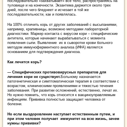
последовательно «захватывает» все тело, распространяясь на
туловище и на конечности. Экзантема держится около трех
дней, после чего бледнеет и исчезает в той же
последовательности, как и появлялась.
На 100% отличить корь от других заболеваний с высыпаниями,
например, крапивницы, возможно методами лабораторной
диагностики. Маркер контакта с вирусом кори – специфические
антитела, которые начинают вырабатываться с момента
появления сыпи. Выявление их в сыворотке крови больного
методом иммуноферментного анализа (ИФА) является
основанием для подтверждения диагноза.
Как лечится корь?
— Специфических противовирусных препаратов для
лечения кори не существует.
Больному назначается
патогенетическая и симптоматическая терапия в соответствии с
возрастом, клиническими проявлениями и тяжестью течения
заболевания. При развитии осложнений, естественно, лечат их.
Но нужно помнить, что корь относится к вакциноуправляемым
инфекциям. Прививка полностью защищает человека от
болезни.
Но если выздоровление наступает естественным путем, и
при этом человек получает иммунитет на всю жизнь, зачем
нужны прививки?