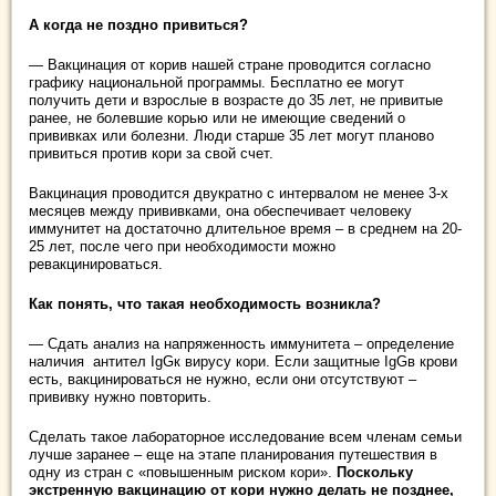
А когда не поздно привиться?
— Вакцинация от корив нашей стране проводится согласно
графику национальной программы. Бесплатно ее могут
получить дети и взрослые в возрасте до 35 лет, не привитые
ранее, не болевшие корью или не имеющие сведений о
прививках или болезни. Люди старше 35 лет могут планово
привиться против кори за свой счет.
Вакцинация проводится двукратно с интервалом не менее 3-х
месяцев между прививками, она обеспечивает человеку
иммунитет на достаточно длительное время – в среднем на 20-
25 лет, после чего при необходимости можно
ревакцинироваться.
Как понять, что такая необходимость возникла?
— Сдать анализ на напряженность иммунитета – определение
наличия антител IgGк вирусу кори. Если защитные IgGв крови
есть, вакцинироваться не нужно, если они отсутствуют –
прививку нужно повторить.
Сделать такое лабораторное исследование всем членам семьи
лучше заранее – еще на этапе планирования путешествия в
одну из стран с «повышенным риском кори».
Поскольку
экстренную вакцинацию от кори нужно делать не позднее,