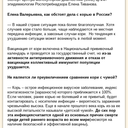
эпидемиологии Роспотребнадзора Елена Тиванова.
Елена Валерьевна, как обстоят дела с корью в России?
— В нашей стране ситуация пока более благополучная. Хотя
случаев кори стало больше, чаще наблюдаются не местная
передача инфекции, а завозные случаи кори. Но тенденция к
ухудшению ситуации может возникнуть в любой момент.
Вакцинация от кори включена в Национальный прививочный
календарь и проводится за государственный счет, но
из-за
активности антипрививочного движения и отказа от
вакцинации коллективный иммунитет популяции
ухудшается.
Не является ли преувеличением сравнение кори с чумой?
— Корь – острое инфекционное вирусное заболевание, индекс
контагиозности (заразности) которого приближается к 100%.
Если человек, ранее корью не болевший и не привитый, будет
контактировать с носителем инфекции – вероятность заражения
чрезвычайно высока. Еще в начале прошлого века корь из-за ее
высокой летальности называли «детской чумой».
До сих пор
эта инфекциясчитается одной из основных причин смерти
среди детей раннего возраста во всем мире
(несмотря на
наличие безопасной и эффективной вакцины)
.