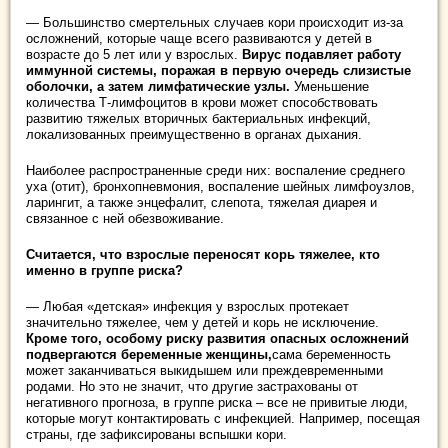
— Большинство смертельных случаев кори происходит из-за
осложнений, которые чаще всего развиваются у детей в
возрасте до 5 лет или у взрослых.
Вирус подавляет работу
иммунной системы, поражая в первую очередь слизистые
оболочки, а затем лимфатические узлы.
Уменьшение
количества Т-лимфоцитов в крови может способствовать
развитию тяжелых вторичных бактериальных инфекций,
локализованных преимущественно в органах дыхания.
Наиболее распространенные среди них: воспаление среднего
уха (отит), бронхопневмония, воспаление шейных лимфоузлов,
ларингит, а также энцефалит, слепота, тяжелая диарея и
связанное с ней обезвоживание.
Считается, что взрослые переносят корь тяжелее, кто
именно в группе риска?
— Любая «детская» инфекция у взрослых протекает
значительно тяжелее, чем у детей и корь не исключение.
Кроме того, особому риску развития опасных осложнений
подвергаются беременные женщины,
сама беременность
может заканчиваться выкидышем или преждевременными
родами. Но это не значит, что другие застрахованы от
негативного прогноза, в группе риска – все не привитые люди,
которые могут контактировать с инфекцией. Например, посещая
страны, где зафиксированы вспышки кори.