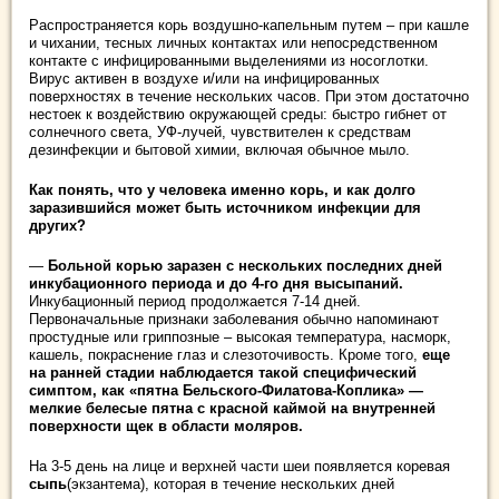
Распространяется корь воздушно-капельным путем – при кашле
и чихании, тесных личных контактах или непосредственном
контакте с инфицированными выделениями из носоглотки.
Вирус активен в воздухе и/или на инфицированных
поверхностях в течение нескольких часов. При этом достаточно
нестоек к воздействию окружающей среды: быстро гибнет от
солнечного света, УФ-лучей, чувствителен к средствам
дезинфекции и бытовой химии, включая обычное мыло.
Как понять, что у человека именно корь, и как долго
заразившийся может быть источником инфекции для
других?
—
Больной корью заразен с нескольких последних дней
инкубационного периода и до 4-го дня высыпаний.
Инкубационный период продолжается 7-14 дней.
Первоначальные признаки заболевания обычно напоминают
простудные или гриппозные – высокая температура, насморк,
кашель, покраснение глаз и слезоточивость. Кроме того,
еще
на ранней стадии наблюдается такой специфический
симптом, как «пятна Бельского-Филатова-Коплика» —
мелкие белесые пятна с красной каймой на внутренней
поверхности щек в области моляров.
На 3-5 день на лице и верхней части шеи появляется коревая
сыпь
(экзантема), которая в течение нескольких дней