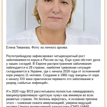
Елена Тиванова. Фото: из личного архива
Роспотребнадзор зафиксировал четырехкратный рост
заболеваемости корью в России за год. Еще хуже обстоят дела
у наших соседей. В Европе распространение заболевания
наблюдается в 28 странах, наиболее тревожная ситуация
складывается в Украине, где с начала 2018 года от осложнений
кори умерло 11 человек. Создание в 1966 году вакцины от кори
к началу XXI века практически перевело это заболевание в
разряд «забытых инфекций».
И к 2020 году ВОЗ рассчитывала полностью ликвидировать
вакциноуправляемую «детскую чуму» как минимум во всех
развитых странах. Но болезнь вернулась, и основная причина
этого – снижение охвата иммунизацией, уверена ведущий
эксперт Центра молекулярной диагностики (CMD) ЦНИИ