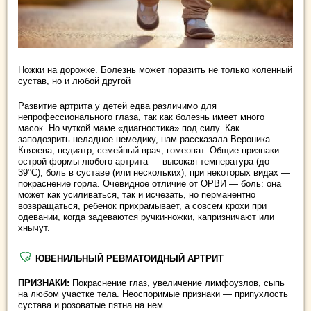
Ножки на дорожке. Болезнь может поразить не только коленный
сустав, но и любой другой
Развитие артрита у детей едва различимо для
непрофессионального глаза, так как болезнь имеет много
масок. Но чуткой маме «диагностика» под силу. Как
заподозрить неладное немедику, нам рассказала Вероника
Князева, педиатр, семейный врач, гомеопат. Общие признаки
острой формы любого артрита — высокая температура (до
39°С), боль в суставе (или нескольких), при некоторых видах —
покраснение горла. Очевидное отличие от ОРВИ — боль: она
может как усиливаться, так и исчезать, но перманентно
возвращаться, ребенок прихрамывает, а совсем крохи при
одевании, когда задеваются ручки-ножки, капризничают или
хнычут.
ЮВЕНИЛЬНЫЙ РЕВМАТОИДНЫЙ АРТРИТ
ПРИЗНАКИ:
Покраснение глаз, увеличение лимфоузлов, сыпь
на любом участке тела. Неоспоримые признаки — припухлость
сустава и розоватые пятна на нем.