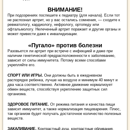
ВНИМАНИЕ!
При подозрениях поспешите к педиатру (для начала). Если тот
не распознал артрит, но у вас остались сомнения, — сходите к
ревматологу, кардиологу, нефрологу, ортопеду или
офтальмологу. Нелеченный артрит поражает и другие органы и
может привести даже к инвалидизации.
«Пугало» против болезни
Разовьется ли артрит при встрече с инфекцией и даже при
наличии генетической предрасположенности к заболеванию,
зависит от силы иммунитета. Потому всеми способами
укрепляйте его.
СПОРТ ИЛИ ИГРЫ.
Они должны быть в ежедневном
распорядке ребенка, лучше на воздухе и минимум 40 минут и
два часа соответственно. Активное движение нормализует
обмен веществ, способствуя укреплению защитных сил
организма.
ЗДОРОВОЕ ПИТАНИЕ.
От режима питания и качества пищи
зависит иммунитет, а также нормализация пищеварения. Плюс,
так организм будет получать достаточное количество полезных
веществ.
ЗАКАЛИВАНИЕ.
Контрастный душ, контрастные обливания,