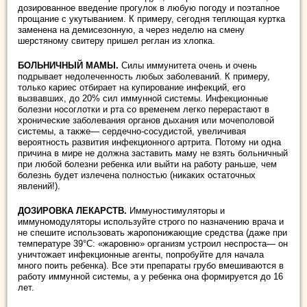
дозированное введение прогулок в любую погоду и поэтапное
прощание с укутыванием. К примеру, сегодня теплющая куртка
заменена на демисезонную, а через неделю на смену
шерстяному свитеру пришел реглан из хлопка.
БОЛЬНИЧНЫЙ МАМЫ.
Силы иммунитета очень и очень
подрывает недолеченность любых заболеваний. К примеру,
только кариес отбирает на купирование инфекций, его
вызвавших, до 20% сил иммунной системы. Инфекционные
болезни носоглотки и рта со временем легко перерастают в
хронические заболевания органов дыхания или мочеполовой
системы, а также— сердечно-сосудистой, увеличивая
вероятность развития инфекционного артрита. Потому ни одна
причина в мире не должна заставить маму не взять больничный
при любой болезни ребенка или выйти на работу раньше, чем
болезнь будет излечена полностью (никаких остаточных
явлений!).
ДОЗИРОВКА ЛЕКАРСТВ.
Иммуностимуляторы и
иммуномодуляторы используйте строго по назначению врача и
не спешите использовать жаропонижающие средства (даже при
температуре 39°С: «жаровню» организм устроил неспроста— он
уничтожает инфекционные агенты, попробуйте для начала
много поить ребенка). Все эти препараты грубо вмешиваются в
работу иммунной системы, а у ребенка она формируется до 16
лет.