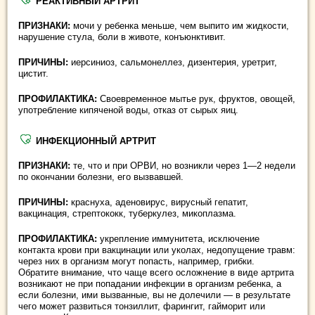
РЕАКТИВНЫЙ АРТРИТ
ПРИЗНАКИ:
мочи у ребенка меньше, чем выпито им жидкости,
нарушение стула, боли в животе, конъюнктивит.
ПРИЧИНЫ:
иерсиниоз, сальмонеллез, дизентерия, уретрит,
цистит.
ПРОФИЛАКТИКА:
Своевременное мытье рук, фруктов, овощей,
употребление кипяченой воды, отказ от сырых яиц.
ИНФЕКЦИОННЫЙ АРТРИТ
ПРИЗНАКИ:
те, что и при ОРВИ, но возникли через 1—2 недели
по окончании болезни, его вызвавшей.
ПРИЧИНЫ:
краснуха, аденовирус, вирусный гепатит,
вакцинация, стрептококк, туберкулез, микоплазма.
ПРОФИЛАКТИКА:
укрепление иммунитета, исключение
контакта крови при вакцинации или уколах, недопущение травм:
через них в организм могут попасть, например, грибки.
Обратите внимание, что чаще всего осложнение в виде артрита
возникают не при попадании инфекции в организм ребенка, а
если болезни, ими вызванные, вы не долечили — в результате
чего может развиться тонзиллит, фарингит, гайморит или