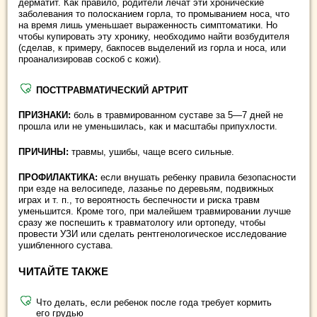
дерматит. Как правило, родители лечат эти хронические
заболевания то полосканием горла, то промыванием носа, что
на время лишь уменьшает выраженность симптоматики. Но
чтобы купировать эту хронику, необходимо найти возбудителя
(сделав, к примеру, бакпосев выделений из горла и носа, или
проанализировав соскоб с кожи).
ПОСТТРАВМАТИЧЕСКИЙ АРТРИТ
ПРИЗНАКИ:
боль в травмированном суставе за 5—7 дней не
прошла или не уменьшилась, как и масштабы припухлости.
ПРИЧИНЫ:
травмы, ушибы, чаще всего сильные.
ПРОФИЛАКТИКА:
если внушать ребенку правила безопасности
при езде на велосипеде, лазанье по деревьям, подвижных
играх и т. п., то вероятность беспечности и риска травм
уменьшится. Кроме того, при малейшем травмировании лучше
сразу же поспешить к травматологу или ортопеду, чтобы
провести УЗИ или сделать рентгенологическое исследование
ушибленного сустава.
ЧИТАЙТЕ ТАКЖЕ
Что делать, если ребенок после года требует кормить
его грудью