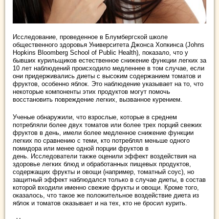
Исследование, проведенное в Блумбергской школе
общественного здоровья Университета Джонса Хопкинса (Johns
Hopkins Bloomberg School of Public Health), показало, что у
бывших курильщиков естественное снижение функции легких за
10 лет наблюдений происходило медленнее в том случае, если
они придерживались диеты с высоким содержанием томатов и
фруктов, особенно яблок. Это наблюдение указывает на то, что
некоторые компоненты этих продуктов могут помочь
восстановить повреждение легких, вызванное курением.
Ученые обнаружили, что взрослые, которые в среднем
потребляли более двух томатов или более трех порций свежих
фруктов в день, имели более медленное снижение функции
легких по сравнению с теми, кто потреблял меньше одного
помидора или менее одной порции фруктов в
день. Исследователи также оценили эффект воздействия на
здоровье легких блюд и обработанных пищевых продуктов,
содержащих фрукты и овощи (например, томатный соус), но
защитный эффект наблюдался только в случае диеты, в состав
которой входили именно свежие фрукты и ​​овощи. Кроме того,
оказалось, что такое же положительное воздействие диета из
яблок и томатов оказывает и на тех, кто не бросил курить.