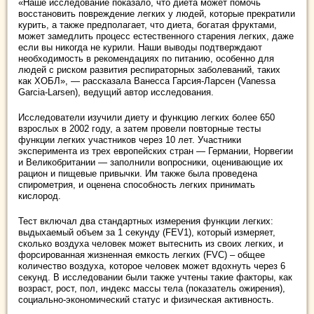
«Наше исследование показало, что диета может помочь
восстановить повреждение легких у людей, которые прекратили
курить, а также предполагает, что диета, богатая фруктами,
может замедлить процесс естественного старения легких, даже
если вы никогда не курили. Наши выводы подтверждают
необходимость в рекомендациях по питанию, особенно для
людей с риском развития респираторных заболеваний, таких
как ХОБЛ», — рассказала Ванесса Гарсия-Ларсен (Vanessa
Garcia-Larsen), ведущий автор исследования.
Исследователи изучили диету и функцию легких более 650
взрослых в 2002 году, а затем провели повторные тесты
функции легких участников через 10 лет. Участники
эксперимента из трех европейских стран — Германии, Норвегии
и Великобритании — заполнили вопросники, оценивающие их
рацион и пищевые привычки. Им также была проведена
спирометрия, и оценена способность легких принимать
кислород.
Тест включал два стандартных измерения функции легких:
выдыхаемый объем за 1 секунду (FEV1), который измеряет,
сколько воздуха человек может вытеснить из своих легких, и
форсированная жизненная емкость легких (FVC) – общее
количество воздуха, которое человек может вдохнуть через 6
секунд. В исследовании были также учтены такие факторы, как
возраст, рост, пол, индекс массы тела (показатель ожирения),
социально-экономический статус и физическая активность.