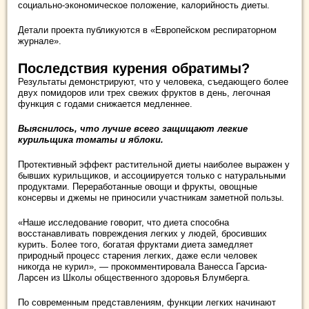
социально-экономическое положение, калорийность диеты.
Детали проекта публикуются в «Европейском респираторном
журнале».
Последствия курения обратимы?
Результаты демонстрируют, что у человека, съедающего более
двух помидоров или трех свежих фруктов в день, легочная
функция с годами снижается медленнее.
Выяснилось, что лучше всего защищают легкие
курильщика томаты и яблоки.
Протективный эффект растительной диеты наиболее выражен у
бывших курильщиков, и ассоциируется только с натуральными
продуктами. Переработанные овощи и фрукты, овощные
консервы и джемы не приносили участникам заметной пользы.
«Наше исследование говорит, что диета способна
восстанавливать повреждения легких у людей, бросивших
курить. Более того, богатая фруктами диета замедляет
природный процесс старения легких, даже если человек
никогда не курил», — прокомментировала Ванесса Гарсиа-
Ларсен из Школы общественного здоровья Блумберга.
По современным представлениям, функции легких начинают