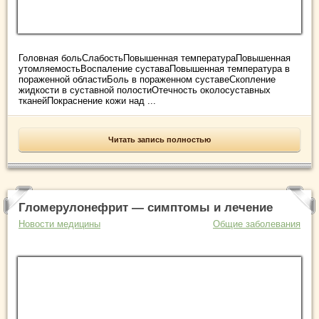
Головная больСлабостьПовышенная температураПовышенная
утомляемостьВоспаление суставаПовышенная температура в
пораженной областиБоль в пораженном суставеСкопление
жидкости в суставной полостиОтечность околосуставных
тканейПокраснение кожи над ...
Читать запись полностью
Гломерулонефрит — симптомы и лечение
Новости медицины
Общие заболевания