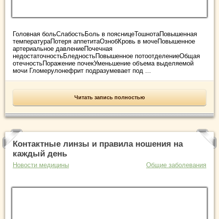
Головная больСлабостьБоль в поясницеТошнотаПовышенная
температураПотеря аппетитаОзнобКровь в мочеПовышенное
артериальное давлениеПочечная
недостаточностьБледностьПовышенное потоотделениеОбщая
отечностьПоражение почекУменьшение объема выделяемой
мочи Гломерулонефрит подразумевает под ...
Читать запись полностью
Контактные линзы и правила ношения на
каждый день
Новости медицины
Общие заболевания