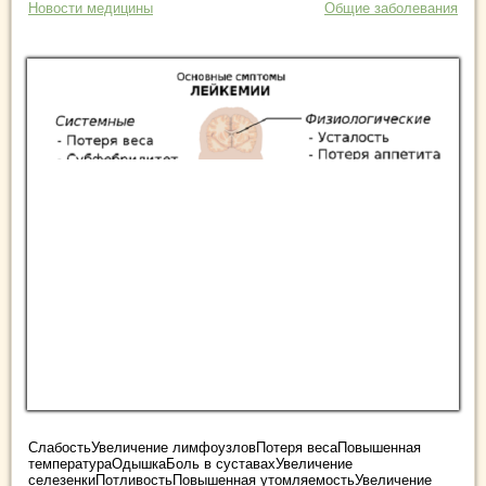
Новости медицины
Общие заболевания
СлабостьУвеличение лимфоузловПотеря весаПовышенная
температураОдышкаБоль в суставахУвеличение
селезенкиПотливостьПовышенная утомляемостьУвеличение