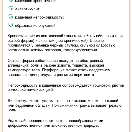
кишечное кровотечение;
дивертикулит;
кишечная непроходимость;
образование опухолей.
Кровоизлияние из пептической язвы может быть обильным (при
острой форме) и скрытым (при хронической). Внешне
проявляется у ребенка черным стулом, сильной слабостью,
бледностью кожных покровов, головокружениями.
Острая форма заболевания походит на обостренный
аппендицит: боли в районе живота, тошнота, высокая
температура тела. Перфорация может стать следствием
воспаления дивертикула и развития перитонита.
Непроходимость в кишечнике сопровождается тошнотой, рвотой
и сильной интоксикацией.
Дивертикул может ущемляться в грыжевом мешке в паховой
или бедренной области. При сжимании грыжа вызывает резкую
боль.
Редко заболевание осложняется новообразованиями
доброкачественной или злокачественной природы.