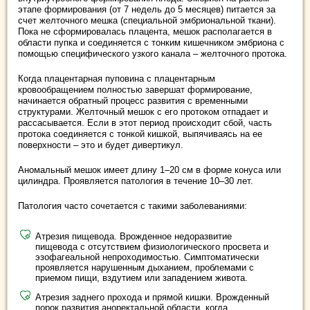
этапе формирования (от 7 недель до 5 месяцев) питается за
счет желточного мешка (специальной эмбриональной ткани).
Пока не сформировалась плацента, мешок располагается в
области пупка и соединяется с тонким кишечником эмбриона с
помощью специфического узкого канала – желточного протока.
Когда плацентарная пуповина с плацентарным
кровообращением полностью завершат формирование,
начинается обратный процесс развития с временными
структурами. Желточный мешок с его протоком отпадает и
рассасывается. Если в этот период происходит сбой, часть
протока соединяется с тонкой кишкой, выпячиваясь на ее
поверхности – это и будет дивертикул.
Аномальный мешок имеет длину 1–20 см в форме конуса или
цилиндра. Проявляется патология в течение 10–30 лет.
Патология часто сочетается с такими заболеваниями:
Атрезия пищевода. Врожденное недоразвитие
пищевода с отсутствием физиологического просвета и
эзофагеальной непроходимостью. Симптоматически
проявляется нарушенным дыханием, проблемами с
приемом пищи, вздутием или западением живота.
Атрезия заднего прохода и прямой кишки. Врожденный
порок развития аноректальной области, когда