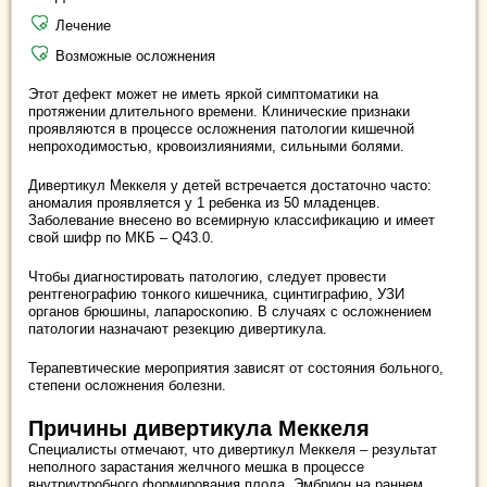
Лечение
Возможные осложнения
Этот дефект может не иметь яркой симптоматики на
протяжении длительного времени. Клинические признаки
проявляются в процессе осложнения патологии кишечной
непроходимостью, кровоизлияниями, сильными болями.
Дивертикул Меккеля у детей встречается достаточно часто:
аномалия проявляется у 1 ребенка из 50 младенцев.
Заболевание внесено во всемирную классификацию и имеет
свой шифр по МКБ – Q43.0.
Чтобы диагностировать патологию, следует провести
рентгенографию тонкого кишечника, сцинтиграфию, УЗИ
органов брюшины, лапароскопию. В случаях с осложнением
патологии назначают резекцию дивертикула.
Терапевтические мероприятия зависят от состояния больного,
степени осложнения болезни.
Причины дивертикула Меккеля
Специалисты отмечают, что дивертикул Меккеля – результат
неполного зарастания желчного мешка в процессе
внутриутробного формирования плода. Эмбрион на раннем