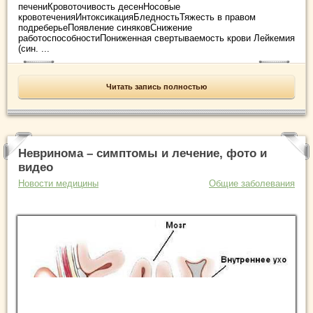
печениКровоточивость десенНосовые
кровотеченияИнтоксикацияБледностьТяжесть в правом
подреберьеПоявление синяковСнижение
работоспособностиПониженная свертываемость крови Лейкемия
(син. ...
Читать запись полностью
Невринома – симптомы и лечение, фото и
видео
Новости медицины
Общие заболевания